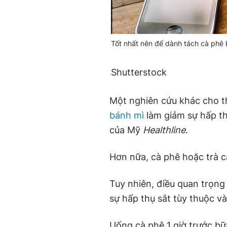
Tốt nhất nên để dành tách cà phê bu
Shutterstock
Một nghiên cứu khác cho th
bánh mì
làm giảm sự hấp th
của Mỹ
Healthline
.
Hơn nữa, cà phê hoặc trà c
Tuy nhiên, điều quan trọng
sự hấp thụ sắt tùy thuộc v
Uống cà phê 1 giờ trước bữ