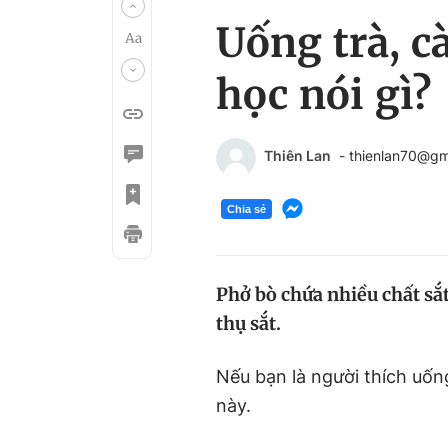
Uống trà, c
học nói gì?
Thiên Lan
- thienlan70@gm
Chia sẻ
Phở bò chứa nhiều chất sắt
thụ sắt.
Nếu bạn là người thích uốn
này.