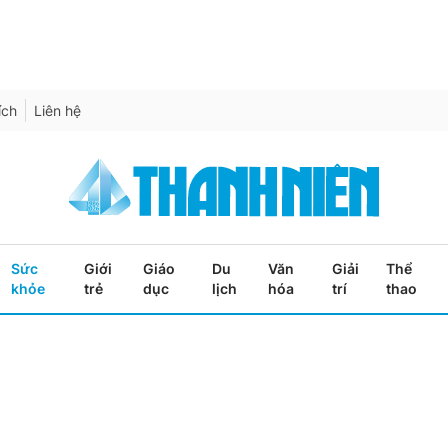
ích
Liên hệ
Sức
Giới
Giáo
Du
Văn
Giải
Thể
khỏe
trẻ
dục
lịch
hóa
trí
thao