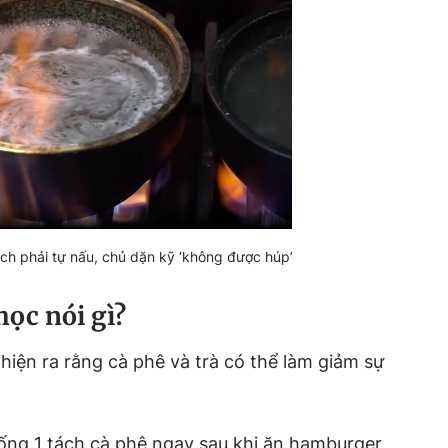
ch phải tự nấu, chủ dặn kỹ ‘không được húp’
ọc nói gì?
hiện ra rằng cà phê và trà có thể làm giảm sự
ống 1 tách cà phê ngay sau khi ăn hamburger