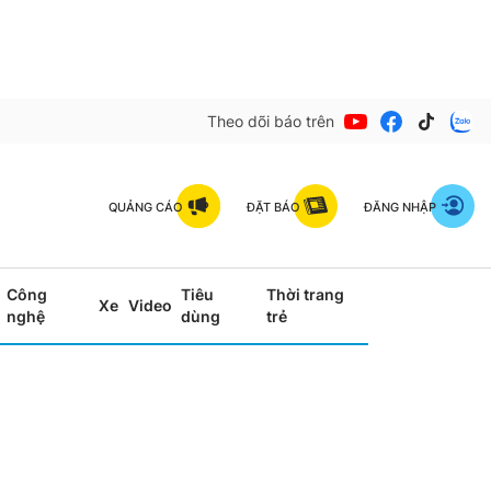
Theo dõi báo trên
QUẢNG CÁO
ĐẶT BÁO
ĐĂNG NHẬP
Công
Tiêu
Thời trang
Xe
Video
nghệ
dùng
trẻ