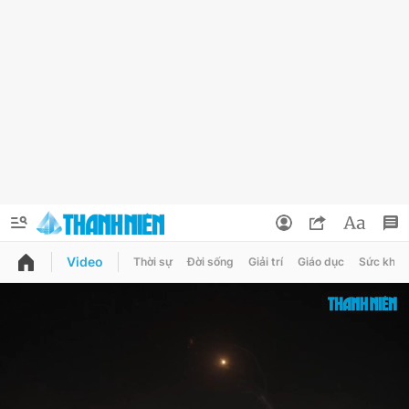
Video
Thời sự
Đời sống
Giải trí
Giáo dục
Sức khỏe
QUẢNG CÁO
ĐẶT BÁO
Thông tin tài khoản
Đổi mật khẩu
Chuyên mục
Tin đã lưu