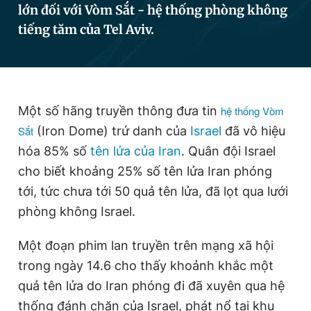
lớn đối với Vòm Sắt - hệ thống phòng không
tiếng tăm của Tel Aviv.
Đọc Thanh Niên trên điện thoại
Một số hãng truyền thông đưa tin
hệ thống Vòm
Sắt
(Iron Dome) trứ danh của
Israel
đã vô hiệu
Theo dõi báo trên
hóa 85% số
tên lửa của Iran
. Quân đội Israel
cho biết khoảng 25% số tên lửa Iran phóng
Hotline
Liên hệ quảng cáo
0906 645 777
0908 780 404
tới, tức chưa tới 50 quả tên lửa, đã lọt qua lưới
phòng không Israel.
Đặt báo
Quảng cáo
RSS
Tòa soạn
Chính sách bảo
Một đoạn phim lan truyền trên mạng xã hội
Tổng biên tập: Nguyễn Ngọc Toàn
Phó tổng biên tập thường trực: Hải Thành
trong ngày 14.6 cho thấy khoảnh khắc một
Phó tổng biên tập: Lâm Hiếu Dũng
quả tên lửa do Iran phóng đi đã xuyên qua hệ
Phó tổng biên tập: Trần Việt Hưng
Tổng thư ký tòa soạn: Đức Trung
thống đánh chặn của Israel, phát nổ tại khu