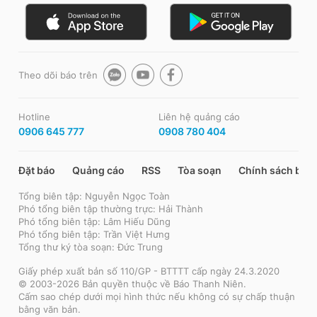
Theo dõi báo trên
Hotline
Liên hệ quảng cáo
0906 645 777
0908 780 404
Đặt báo
Quảng cáo
RSS
Tòa soạn
Chính sách bảo
Tổng biên tập: Nguyễn Ngọc Toàn
Phó tổng biên tập thường trực: Hải Thành
Phó tổng biên tập: Lâm Hiếu Dũng
Phó tổng biên tập: Trần Việt Hưng
Tổng thư ký tòa soạn: Đức Trung
Giấy phép xuất bản số 110/GP - BTTTT cấp ngày 24.3.2020
© 2003-2026 Bản quyền thuộc về Báo Thanh Niên.
Cấm sao chép dưới mọi hình thức nếu không có sự chấp thuận
bằng văn bản.