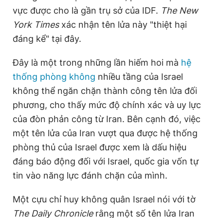
vực được cho là gần trụ sở của IDF.
The New
Giấy phép xuất bản số 110/GP - BTTTT cấp ngày 24.3.2020
© 2003-2026 Bản quyền thuộc về Báo Thanh Niên. Cấm sao
York Times
xác nhận tên lửa này "thiệt hại
chép dưới mọi hình thức nếu không có sự chấp thuận bằng văn
bản. Phát triển bởi ePi Technologies, JSC.
đáng kể" tại đây.
Đây là một trong những lần hiếm hoi mà
hệ
thống phòng không
nhiều tầng của Israel
không thể ngăn chặn thành công tên lửa đối
phương, cho thấy mức độ chính xác và uy lực
của đòn phản công từ Iran. Bên cạnh đó, việc
một tên lửa của Iran vượt qua được hệ thống
phòng thủ của Israel được xem là dấu hiệu
đáng báo động đối với Israel, quốc gia vốn tự
tin vào năng lực đánh chặn của mình.
Một cựu chỉ huy không quân Israel nói với tờ
The Daily Chronicle
rằng một số tên lửa Iran