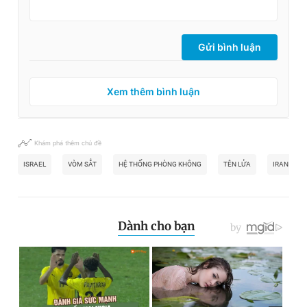
Gửi bình luận
Xem thêm bình luận
Khám phá thêm chủ đề
ISRAEL
VÒM SẮT
HỆ THỐNG PHÒNG KHÔNG
TÊN LỬA
IRAN