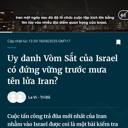
Chuyên mục khác
Tin đã xem
Chào ngày mới
Tin 24h
Đăng xuất
Tin thị trường
Tin 360
Current
0:20
/
Duration
3:28
Cập nhật lúc 13:30 16/06/2025 GMT+7
Time
Video
Magazine
Uy danh Vòm Sắt của Israel
có đứng vững trước mưa
Sản phẩm khác
tên lửa Iran?
Tiện ích
Bạn cần biết
La Vi
-
Trí Đỗ
Thông tin tòa soạn
Liên hệ quảng cáo
Cuộc tấn công trả đũa mới nhất của Iran
nhằm vào Israel được coi là một bài kiểm tra