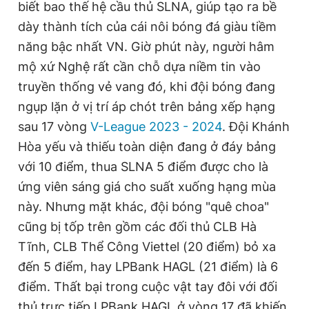
biết bao thế hệ cầu thủ SLNA, giúp tạo ra bề
m
dày thành tích của cái nôi bóng đá giàu tiềm
e
năng bậc nhất VN. Giờ phút này, người hâm
mộ xứ Nghệ rất cần chỗ dựa niềm tin vào
truyền thống vẻ vang đó, khi đội bóng đang
ngụp lặn ở vị trí áp chót trên bảng xếp hạng
sau 17 vòng
V-League 2023 - 2024
. Đội Khánh
Hòa yếu và thiếu toàn diện đang ở đáy bảng
với 10 điểm, thua SLNA 5 điểm được cho là
ứng viên sáng giá cho suất xuống hạng mùa
này. Nhưng mặt khác, đội bóng "quê choa"
cũng bị tốp trên gồm các đối thủ CLB Hà
Tĩnh, CLB Thể Công Viettel (20 điểm) bỏ xa
đến 5 điểm, hay LPBank HAGL (21 điểm) là 6
điểm. Thất bại trong cuộc vật tay đôi với đối
thủ trực tiếp LPBank HAGL ở vòng 17 đã khiến