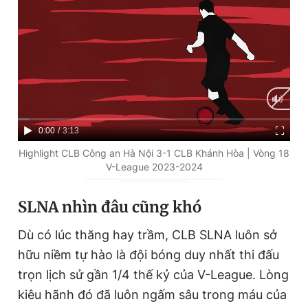
C
0:00
/
D
3:13
u
u
Highlight CLB Công an Hà Nội 3-1 CLB Khánh Hòa | Vòng 18
V-League 2023-2024
r
r
r
a
SLNA
nhìn đâu cũng khó
e
t
Dù có lúc thăng hay trầm, CLB SLNA luôn sở
n
i
hữu niềm tự hào là đội bóng duy nhất thi đấu
t
o
trọn lịch sử gần 1/4 thế kỷ của V-League. Lòng
T
n
kiêu hãnh đó đã luôn ngấm sâu trong máu của
i