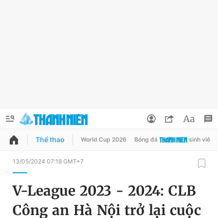
Thể thao
World Cup 2026
Bóng đá
sinh viên
QUẢNG CÁO
ĐẶT BÁO
13/05/2024 07:18 GMT+7
Thông tin tài khoản
V-League 2023 - 2024: CLB
Đổi mật khẩu
Chuyên mục
Công an Hà Nội trở lại cuộc
Tin đã lưu