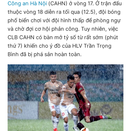
Công an Hà Nội
(CAHN) ở vòng 17. Ở trận đấu
thuộc vòng 18 diễn ra tối qua (12.5), đội bóng
phố biển chơi với đội hình thấp để phòng ngự
Đọc Thanh Niên trên điện thoại
và chờ đợi cơ hội phản công. Tuy nhiên, việc
CLB CAHN có bàn mở tỷ số từ rất sớm (phút
thứ 7) khiến cho ý đồ của HLV Trần Trọng
Bình đã bị phá sản hoàn toàn.
Theo dõi báo trên
Hotline
Liên hệ quảng cáo
0906 645 777
0908 780 404
Đặt báo
Quảng cáo
RSS
Tòa soạn
Chính sách bảo
Tổng biên tập: Nguyễn Ngọc Toàn
Phó tổng biên tập thường trực: Hải Thành
Phó tổng biên tập: Lâm Hiếu Dũng
Phó tổng biên tập: Trần Việt Hưng
Tổng thư ký tòa soạn: Đức Trung