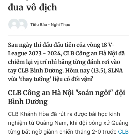
đua vô địch
Chuyên mục khác
Tin đã xem
Chào ngày mới
Tin 24h
Tiểu Bảo
-
Nghi Thạo
Đăng xuất
Tin thị trường
Tin 360
Sau ngày thi đấu đầu tiên của vòng 18 V-
League 2023 - 2024, CLB Công an Hà Nội đã
Video
Magazine
chiếm lại vị trí nhì bảng từng đánh rơi vào
tay CLB Bình Dương. Hôm nay (13.5), SLNA
vừa 'thay tướng' liệu có đổi vận?
Sản phẩm khác
CLB Công an Hà Nội
"soán ngôi" đội
Tiện ích
Bạn cần biết
B
ình
D
ương
Thông tin tòa soạn
Liên hệ quảng cáo
CLB Khánh Hòa đã rút ra được bài học kinh
nghiệm từ Quảng Nam, khi đội bóng xứ Quảng
từng bất ngờ giành chiến thắng 2-0 trước
CLB