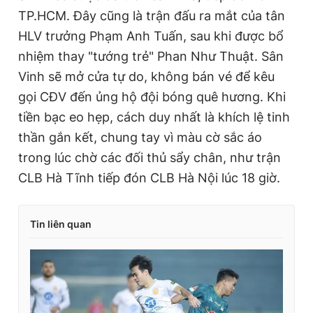
TP.HCM. Đây cũng là trận đấu ra mắt của tân
HLV trưởng Phạm Anh Tuấn, sau khi được bổ
nhiệm thay "tướng trẻ" Phan Như Thuật. Sân
Vinh sẽ mở cửa tự do, không bán vé để kêu
gọi CĐV đến ủng hộ đội bóng quê hương. Khi
tiền bạc eo hẹp, cách duy nhất là khích lệ tinh
thần gắn kết, chung tay vì màu cờ sắc áo
trong lúc chờ các đối thủ sẩy chân, như trận
CLB Hà Tĩnh tiếp đón CLB Hà Nội lúc 18 giờ.
Tin liên quan