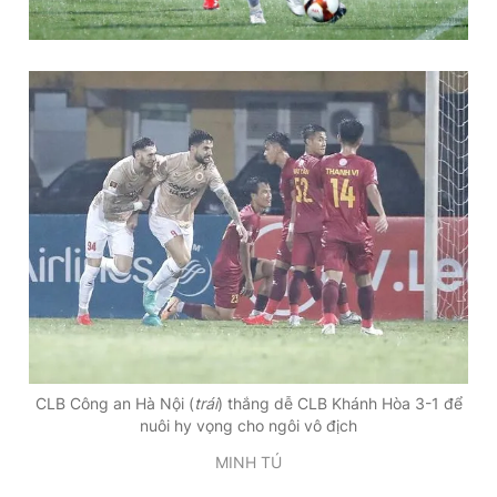
Giấy phép xuất bản số 110/GP - BTTTT cấp ngày 24.3.2020
© 2003-2026 Bản quyền thuộc về Báo Thanh Niên. Cấm sao
chép dưới mọi hình thức nếu không có sự chấp thuận bằng văn
bản. Phát triển bởi ePi Technologies, JSC.
CLB Công an Hà Nội (
trái
) thắng dễ CLB Khánh Hòa 3-1 để
nuôi hy vọng cho ngôi vô địch
MINH TÚ