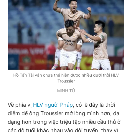
e
t
n
i
t
o
T
n
i
m
e
Hồ Tấn Tài vẫn chưa thể hiện được nhiều dưới thời HLV
Troussier
MINH TÚ
Về phía vị
HLV người Pháp
, có lẽ đây là thời
điểm để ông Troussier mở lòng mình hơn, đa
dạng hơn trong việc triệu tập nhiều cầu thủ ở
các độ tuổi khác nhau vào đội tuyển, thay vì