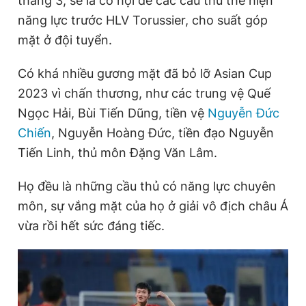
tháng 3, sẽ là cơ hội để các cầu thủ thể hiện
năng lực trước HLV Torussier, cho suất góp
mặt ở đội tuyển.
Đọc Thanh Niên trên điện thoại
Có khá nhiều gương mặt đã bỏ lỡ Asian Cup
2023 vì chấn thương, như các trung vệ Quế
Ngọc Hải, Bùi Tiến Dũng, tiền vệ
Nguyễn Đức
Theo dõi báo trên
Chiến
, Nguyễn Hoàng Đức, tiền đạo Nguyễn
Tiến Linh, thủ môn Đặng Văn Lâm.
Hotline
Liên hệ quảng cáo
0906 645 777
0908 780 404
Họ đều là những cầu thủ có năng lực chuyên
môn, sự vắng mặt của họ ở giải vô địch châu Á
Đặt báo
Quảng cáo
RSS
Tòa soạn
Chính sách bảo
vừa rồi hết sức đáng tiếc.
Tổng biên tập: Nguyễn Ngọc Toàn
Phó tổng biên tập thường trực: Hải Thành
Phó tổng biên tập: Lâm Hiếu Dũng
Phó tổng biên tập: Trần Việt Hưng
Tổng thư ký tòa soạn: Đức Trung