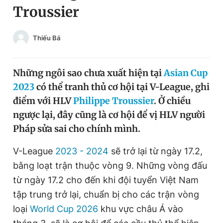
Troussier
Chuyên mục khác
Tin đã xem
Chào ngày mới
Tin 24h
Thiếu Bá
Đăng xuất
Tin thị trường
Tin 360
Những ngôi sao chưa xuất hiện tại
Asian Cup
2023
có thể tranh thủ cơ hội tại V-League, ghi
Video
Magazine
điểm với HLV
Philippe Troussier
. Ở chiều
ngược lại, đây cũng là cơ hội để vị HLV người
Pháp sửa sai cho chính mình.
Sản phẩm khác
V-League
2023 - 2024
sẽ trở lại từ ngày 17.2,
Tiện ích
Bạn cần biết
bằng loạt trận thuộc vòng 9. Những vòng đấu
từ ngày 17.2 cho đến khi đội tuyển Việt Nam
Thông tin tòa soạn
Liên hệ quảng cáo
tập trung trở lại, chuẩn bị cho các trận vòng
loại
World Cup 2026
khu vực châu Á vào