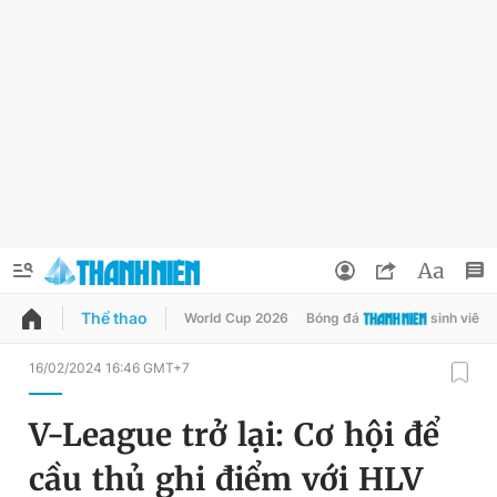
Thể thao
World Cup 2026
Bóng đá
sinh viên
QUẢNG CÁO
ĐẶT BÁO
16/02/2024 16:46 GMT+7
Thông tin tài khoản
V-League trở lại: Cơ hội để
Đổi mật khẩu
Chuyên mục
cầu thủ ghi điểm với HLV
Tin đã lưu