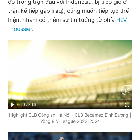
đỏ trong trận đấu với Indonesia, bị treo giò ở
trận kế tiếp gặp Iraq), cũng muốn tiếp tục thể
hiện, nhằm có thêm sự tin tưởng từ phía
HLV
Troussier
.
C
0:00
/
D
3:16
u
u
Highlight CLB Công an Hà Nội - CLB Becamex Bình Dương |
Vòng 8 V-League 2023-2024
r
r
r
a