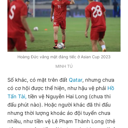
Giấy phép xuất bản số 110/GP - BTTTT cấp ngày 24.3.2020
© 2003-2026 Bản quyền thuộc về Báo Thanh Niên. Cấm sao
chép dưới mọi hình thức nếu không có sự chấp thuận bằng văn
bản. Phát triển bởi ePi Technologies, JSC.
Hoàng Đức vắng mặt đáng tiếc ở Asian Cup 2023
MINH TÚ
Số khác, có mặt trên đất
Qatar
, nhưng chưa
có cơ hội được thể hiện, như hậu vệ phải
Hồ
Tấn Tài,
tiền vệ Nguyễn Hai Long (chưa thi
đấu phút nào). Hoặc người khác đã thi đấu
nhưng thời lượng khoác áo đội tuyển chưa
nhiều, như tiền vệ Lê Phạm Thành Long (thẻ