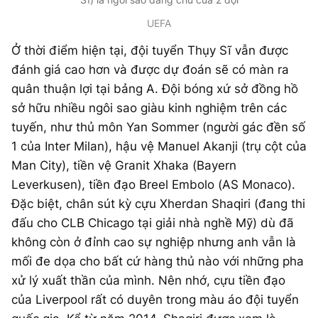
UEFA
Ở thời điểm hiện tại, đội tuyển Thụy Sĩ vẫn được
đánh giá cao hơn và được dự đoán sẽ có màn ra
quân thuận lợi tại bảng A. Đội bóng xứ sở đồng hồ
sở hữu nhiều ngôi sao giàu kinh nghiệm trên các
tuyến, như thủ môn Yan Sommer (người gác đền số
1 của Inter Milan), hậu vệ Manuel Akanji (trụ cột của
Man City), tiền vệ Granit Xhaka (Bayern
Leverkusen), tiền đạo Breel Embolo (AS Monaco).
Đặc biệt, chân sút kỳ cựu Xherdan Shaqiri (đang thi
đấu cho CLB Chicago tại giải nhà nghề Mỹ) dù đã
không còn ở đỉnh cao sự nghiệp nhưng anh vẫn là
mối đe dọa cho bất cứ hàng thủ nào với những pha
xử lý xuất thần của mình. Nên nhớ, cựu tiền đạo
của Liverpool rất có duyên trong màu áo đội tuyển