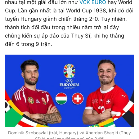
nhau tại một giải đấu lớn như
VCK EURO
hay World
Giấy phép xuất bản số 110/GP - BTTTT cấp ngày 24.3.2020
Cup. Lần gần nhất là tại World Cup 1938, khi đó đội
© 2003-2026 Bản quyền thuộc về Báo Thanh Niên. Cấm sao
chép dưới mọi hình thức nếu không có sự chấp thuận bằng văn
tuyển Hungary giành chiến thắng 2-0. Tuy nhiên,
bản. Phát triển bởi ePi Technologies, JSC.
thành tích đối đầu trong nhiều năm trở lại đây
chứng kiến sự áp đảo của Thụy Sĩ, khi họ thắng
đến 6 trong 9 trận.
Dominik Szoboszlai (trái, Hungary) và
Xherdan Shaqiri (Thụy
Sĩ) là ngôi sao đáng chú của 2 đội