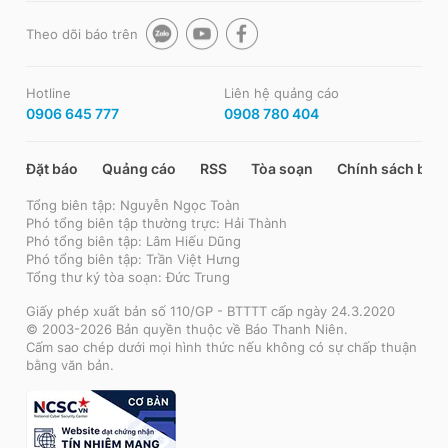
Theo dõi báo trên
Hotline
Liên hệ quảng cáo
0906 645 777
0908 780 404
Đặt báo
Quảng cáo
RSS
Tòa soạn
Chính sách bảo
Tổng biên tập: Nguyễn Ngọc Toàn
Phó tổng biên tập thường trực: Hải Thành
Phó tổng biên tập: Lâm Hiếu Dũng
Phó tổng biên tập: Trần Việt Hưng
Tổng thư ký tòa soạn: Đức Trung
Giấy phép xuất bản số 110/GP - BTTTT cấp ngày 24.3.2020
© 2003-2026 Bản quyền thuộc về Báo Thanh Niên.
Cấm sao chép dưới mọi hình thức nếu không có sự chấp thuận
bằng văn bản.