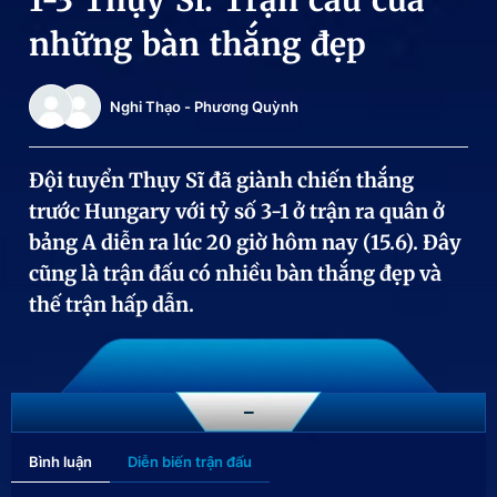
1-3 Thụy Sĩ: Trận cầu của
Chuyên mục khác
những bàn thắng đẹp
Tin đã xem
Chào ngày mới
Tin 24h
Nghi Thạo
-
Phương Quỳnh
Đăng xuất
Tin thị trường
Tin 360
Đội tuyển Thụy Sĩ đã giành chiến thắng
trước Hungary với tỷ số 3-1 ở trận ra quân ở
Video
Magazine
bảng A diễn ra lúc 20 giờ hôm nay (15.6). Đây
cũng là trận đấu có nhiều bàn thắng đẹp và
Sản phẩm khác
thế trận hấp dẫn.
Tiện ích
Bạn cần biết
Thông tin tòa soạn
Liên hệ quảng cáo
-
Bình luận
Diễn biến trận đấu