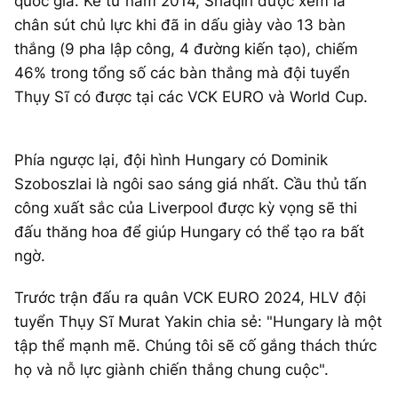
quốc gia. Kể từ năm 2014, Shaqiri được xem là
chân sút chủ lực khi đã in dấu giày vào 13 bàn
thắng (9 pha lập công, 4 đường kiến tạo), chiếm
46% trong tổng số các bàn thắng mà đội tuyển
Thụy Sĩ có được tại các VCK EURO và World Cup.
Phía ngược lại, đội hình Hungary có Dominik
Szoboszlai là ngôi sao sáng giá nhất. Cầu thủ tấn
công xuất sắc của Liverpool được kỳ vọng sẽ thi
đấu thăng hoa để giúp Hungary có thể tạo ra bất
ngờ.
Trước trận đấu ra quân VCK EURO 2024, HLV đội
tuyển Thụy Sĩ Murat Yakin chia sẻ: "Hungary là một
tập thể mạnh mẽ. Chúng tôi sẽ cố gắng thách thức
họ và nỗ lực giành chiến thắng chung cuộc".