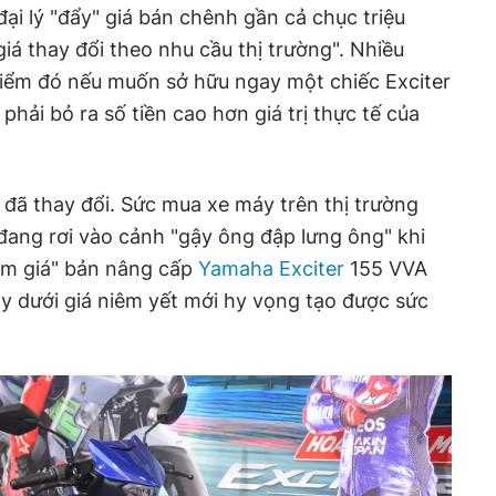
 đại lý "đẩy" giá bán chênh gần cả chục triệu
"giá thay đổi theo nhu cầu thị trường". Nhiều
iểm đó nếu muốn sở hữu ngay một chiếc Exciter
hải bỏ ra số tiền cao hơn giá trị thực tế của
 đã thay đổi. Sức mua xe máy trên thị trường
 đang rơi vào cảnh "gậy ông đập lưng ông" khi
àm giá" bản nâng cấp
Yamaha Exciter
155 VVA
y dưới giá niêm yết mới hy vọng tạo được sức