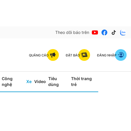
Theo dõi báo trên
QUẢNG CÁO
ĐẶT BÁO
ĐĂNG NHẬP
Công
Tiêu
Thời trang
Xe
Video
nghệ
dùng
trẻ