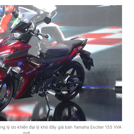
ng lý do khiến đại lý khó đẩy giá bán Yamaha Exciter 155 VVA
mới