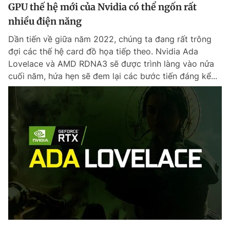
GPU thế hệ mới của Nvidia có thể ngốn rất
nhiều điện năng
Dần tiến về giữa năm 2022, chúng ta đang rất trông
đợi các thế hệ card đồ họa tiếp theo. Nvidia Ada
Lovelace và AMD RDNA3 sẽ được trình làng vào nửa
cuối năm, hứa hẹn sẽ đem lại các bước tiến đáng kể...