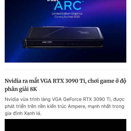
Nvidia ra mắt VGA RTX 3090 Ti, chơi game ở độ
phân giải 8K
Nvidia vừa trình làng VGA GeForce RTX 3090 Ti, được
phát triển trên nền kiến trúc Ampere, mạnh nhất trong
gia đình Xanh lá.