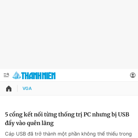
VGA
QUẢNG CÁO
ĐẶT BÁO
Thông tin tài khoản
5 cổng kết nối từng thống trị PC nhưng bị USB
đẩy vào quên lãng
Đổi mật khẩu
Chuyên mục
Cáp USB đã trở thành một phần không thể thiếu trong
Tin đã lưu