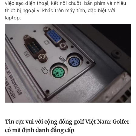
việc sạc điện thoại, kết nối chuột, bàn phím và nhiều
Chuyên mục khác
thiết bị ngoại vi khác trên máy tính, đặc biệt với
Tin đã xem
laptop.
Chào ngày mới
Tin 24h
Đăng xuất
Tin thị trường
Tin 360
Video
Magazine
Sản phẩm khác
Tiện ích
Bạn cần biết
Thông tin tòa soạn
Liên hệ quảng cáo
Tin cực vui với cộng đồng golf Việt Nam: Golfer
có mã định danh đẳng cấp