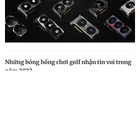
Những bóng hồng chơi golf nhận tin vui trong
năm 2022
Hiệp hội Golf Việt Nam (VGA) vừa công bố các giải
golf nằm trong hệ thống thi đấu quốc gia năm 2022
với điểm nhấn đáng chú ý là sự mở rộng các hạng
mục dành cho golf nữ - những bóng hồng trên sân...