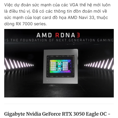
Việc dự đoán sức mạnh của các VGA thế hệ mới luôn
là điều thú vị. Đã có các thông tin đồn đoán mới về
sức mạnh của loạt card đồ họa AMD Navi 33, thuộc
dòng RX 7000 series.
Gigabyte Nvidia GeForce RTX 3050 Eagle OC -