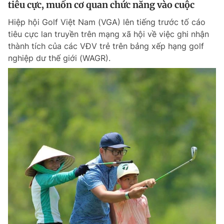
tiêu cực, muốn cơ quan chức năng vào cuộc
Giấy phép xuất bản số 110/GP - BTTTT cấp ngày 24.3.2020
© 2003-2026 Bản quyền thuộc về Báo Thanh Niên. Cấm sao chép
Hiệp hội Golf Việt Nam (VGA) lên tiếng trước tố cáo
dưới mọi hình thức nếu không có sự chấp thuận bằng văn bản.
tiêu cực lan truyền trên mạng xã hội về việc ghi nhận
Phát triển bởi ePi Technologies, JSC.
thành tích của các VĐV trẻ trên bảng xếp hạng golf
nghiệp dư thế giới (WAGR).