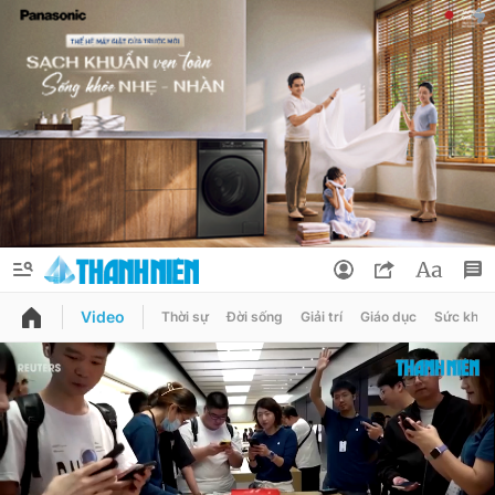
Video
Thời sự
Đời sống
Giải trí
Giáo dục
Sức khỏe
QUẢNG CÁO
ĐẶT BÁO
Thông tin tài khoản
Đổi mật khẩu
Chuyên mục
Tin đã lưu