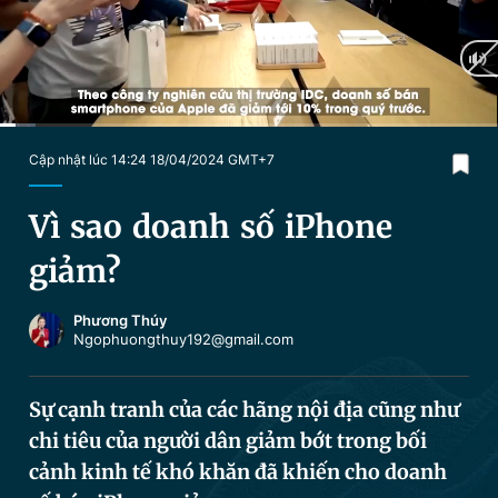
Chuyên mục khác
Tin đã xem
Chào ngày mới
Tin 24h
Đăng xuất
Tin thị trường
Tin 360
Current
0:04
/
Duration
1:52
Cập nhật lúc 14:24 18/04/2024 GMT+7
Time
Video
Magazine
Vì sao doanh số iPhone
giảm?
Sản phẩm khác
Phương Thúy
Tiện ích
Bạn cần biết
Ngophuongthuy192@gmail.com
Thông tin tòa soạn
Liên hệ quảng cáo
Sự cạnh tranh của các hãng nội địa cũng như
chi tiêu của người dân giảm bớt trong bối
cảnh kinh tế khó khăn đã khiến cho doanh