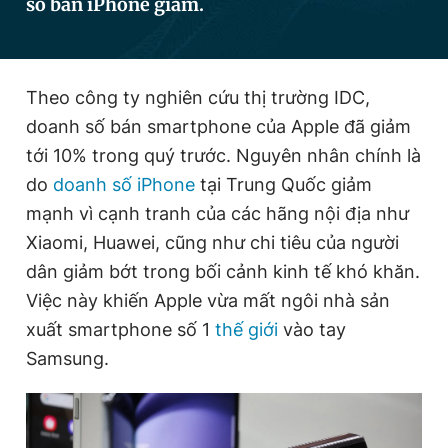
số bán iPhone giảm.
Đọc Thanh Niên trên điện thoại
Theo công ty nghiên cứu thị trường IDC,
doanh số bán smartphone của Apple đã giảm
tới 10% trong quý trước. Nguyên nhân chính là
do
doanh số iPhone
tại Trung Quốc giảm
Theo dõi báo trên
mạnh vì cạnh tranh của các hãng nội địa như
Xiaomi, Huawei, cũng như chi tiêu của người
Hotline
Liên hệ quảng cáo
dân giảm bớt trong bối cảnh kinh tế khó khăn.
0906 645 777
0908 780 404
Việc này khiến Apple vừa mất ngôi nhà sản
Đặt báo
Quảng cáo
RSS
Tòa soạn
Chính sách bảo
xuất smartphone số 1
thế giới
vào tay
Samsung.
Tổng biên tập: Nguyễn Ngọc Toàn
Phó tổng biên tập thường trực: Hải Thành
Phó tổng biên tập: Lâm Hiếu Dũng
Phó tổng biên tập: Trần Việt Hưng
Tổng thư ký tòa soạn: Đức Trung