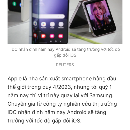
Giấy phép xuất bản số 110/GP - BTTTT cấp ngày 24.3.2020
© 2003-2026 Bản quyền thuộc về Báo Thanh Niên. Cấm sao
chép dưới mọi hình thức nếu không có sự chấp thuận bằng văn
bản. Phát triển bởi ePi Technologies, JSC.
IDC nhận định năm nay Android sẽ tăng trưởng với tốc độ
gấp đôi iOS
REUTERS
Apple là nhà sản xuất smartphone hàng đầu
thế giới trong quý 4/2023, nhưng tới quý 1
năm nay thì vị trí này quay lại với Samsung.
Chuyên gia từ công ty nghiên cứu thị trường
IDC nhận định năm nay Android sẽ tăng
trưởng với tốc độ gấp đôi iOS.