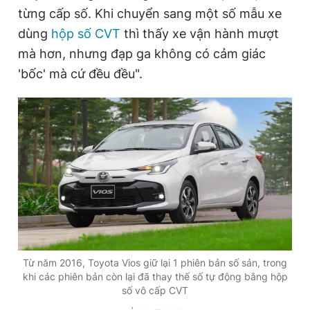
từng cấp số. Khi chuyển sang một số mẫu xe
Giấy phép xuất bản số 110/GP - BTTTT cấp ngày 24.3.2020
© 2003-2026 Bản quyền thuộc về Báo Thanh Niên. Cấm sao
dùng
hộp số CVT
thì thấy xe vận hành mượt
chép dưới mọi hình thức nếu không có sự chấp thuận bằng văn
bản. Phát triển bởi ePi Technologies, JSC.
mà hơn, nhưng đạp ga không có cảm giác
'bốc' mà cứ đều đều".
Từ năm 2016, Toyota Vios giữ lại 1 phiên bản số sản, trong
khi các phiên bản còn lại đã thay thế số tự động bằng hộp
số vô cấp CVT