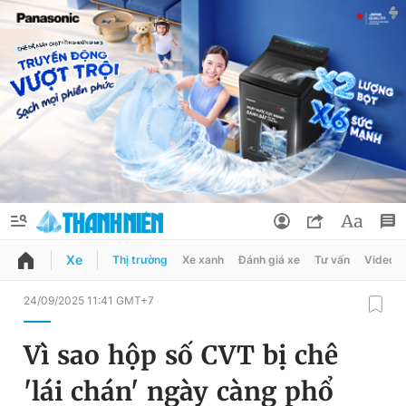
Xe
Thị trường
Xe xanh
Đánh giá xe
Tư vấn
Video
QUẢNG CÁO
ĐẶT BÁO
24/09/2025 11:41 GMT+7
Thông tin tài khoản
Vì sao hộp số CVT bị chê
Đổi mật khẩu
Chuyên mục
'lái chán' ngày càng phổ
Tin đã lưu