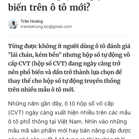
biến trên ô tô mới?
Chuyên mục khác
Tin đã xem
Chào ngày mới
Tin 24h
Trần Hoàng
tranbahung.bc@gmail.com
Đăng xuất
Tin thị trường
Tin 360
Từng được không ít người dùng ô tô đánh giá
"lái chán, kém bền" nhưng hộp số tự động vô
Video
Magazine
cấp CVT (hộp số CVT) đang ngày càng trở
nên phổ biến và dần trở thành lựa chọn để
thay thế cho hộp số tự động truyền thống
Sản phẩm khác
trên nhiều mẫu ô tô mới.
Tiện ích
Bạn cần biết
Những năm gần đây, ô tô hộp số vô cấp
(CVT) ngày càng xuất hiện nhiều trên các mẫu
Thông tin tòa soạn
Liên hệ quảng cáo
ô tô phổ thông tại Việt Nam. Nhìn vào những
mẫu mã sản phẩm mới hay bản nâng cấp được