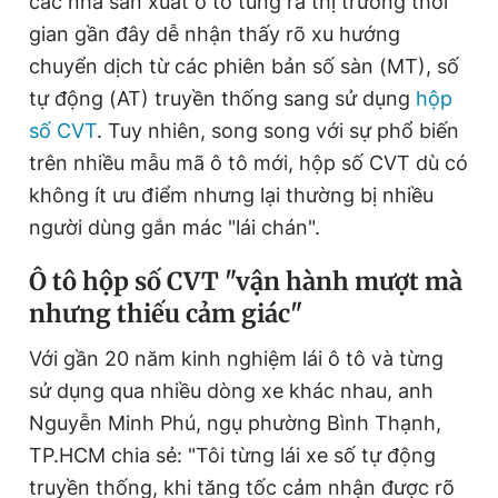
các nhà sản xuất ô tô tung ra thị trường thời
gian gần đây dễ nhận thấy rõ xu hướng
chuyển dịch từ các phiên bản số sàn (MT), số
Đọc Thanh Niên trên điện thoại
tự động (AT) truyền thống sang sử dụng
hộp
số CVT
. Tuy nhiên, song song với sự phổ biến
trên nhiều mẫu mã ô tô mới, hộp số CVT dù có
không ít ưu điểm nhưng lại thường bị nhiều
Theo dõi báo trên
người dùng gắn mác "lái chán".
Ô tô hộp số CVT "vận hành mượt mà
Hotline
Liên hệ quảng cáo
0906 645 777
0908 780 404
nhưng thiếu cảm giác"
Với gần 20 năm kinh nghiệm lái ô tô và từng
Đặt báo
Quảng cáo
RSS
Tòa soạn
Chính sách bảo
sử dụng qua nhiều dòng xe khác nhau, anh
Tổng biên tập: Nguyễn Ngọc Toàn
Nguyễn Minh Phú, ngụ phường Bình Thạnh,
Phó tổng biên tập thường trực: Hải Thành
Phó tổng biên tập: Lâm Hiếu Dũng
TP.HCM chia sẻ: "Tôi từng lái xe số tự động
Phó tổng biên tập: Trần Việt Hưng
Tổng thư ký tòa soạn: Đức Trung
truyền thống, khi tăng tốc cảm nhận được rõ