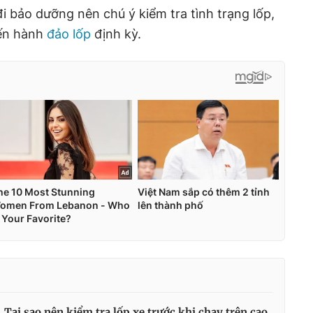
i bảo dưỡng nên chú ý kiểm tra tình trạng lốp,
iến hành
đảo lốp
định kỳ.
Tại sao nên kiểm tra lốp xe trước khi chạy trên cao