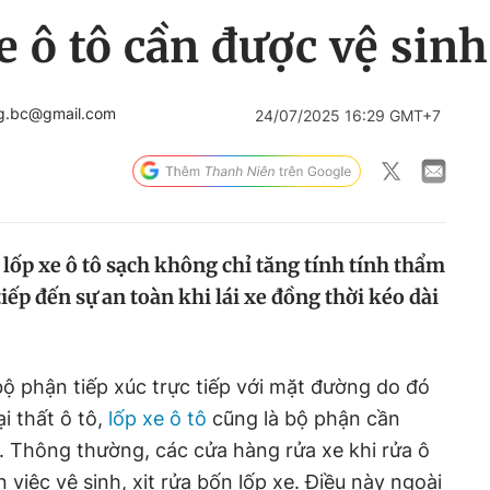
xe ô tô cần được vệ si
ng.bc@gmail.com
24/07/2025 16:29 GMT+7
lốp xe ô tô sạch không chỉ tăng tính tính thẩm
iếp đến sự an toàn khi lái xe đồng thời kéo dài
 bộ phận tiếp xúc trực tiếp với mặt đường do đó
i thất ô tô,
lốp xe ô tô
cũng là bộ phận cần
. Thông thường, các cửa hàng rửa xe khi rửa ô
 việc vệ sinh, xịt rửa bốn lốp xe. Điều này ngoài