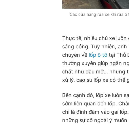
Các cửa hàng rửa xe khi rửa ô t
Thực tế, nhiều chủ xe luôn 
sáng bóng. Tuy nhiên, anh 
chuyên về
lốp ô tô
tại Thủ 
thường xuyên giúp ngăn ngừ
chất như dầu mỡ… những th
xử lý, cao su lốp xe có thể
Bên cạnh đó, lốp xe luôn s
sớm liên quan đến lốp. Chẳ
chí là đinh đâm vào gai lố
những sự cố ngoài ý muốn l