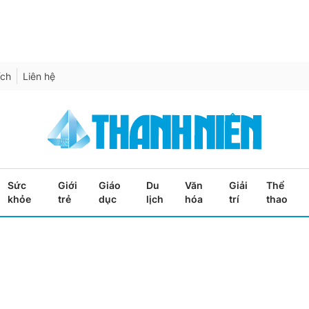
ích
Liên hệ
Sức
Giới
Giáo
Du
Văn
Giải
Thể
khỏe
trẻ
dục
lịch
hóa
trí
thao