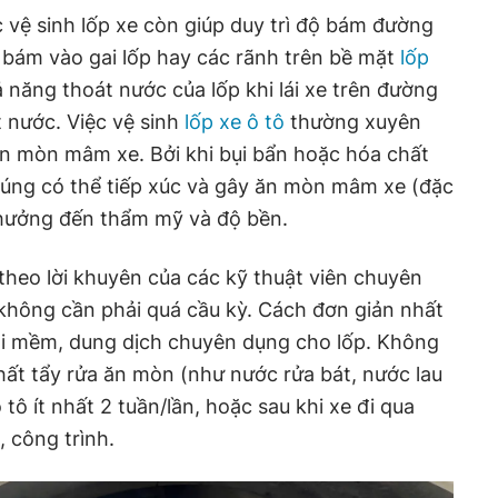
c vệ sinh lốp xe còn giúp duy trì độ bám đường
á bám vào gai lốp hay các rãnh trên bề mặt
lốp
 năng thoát nước của lốp khi lái xe trên đường
t nước. Việc vệ sinh
lốp xe ô tô
thường xuyên
n mòn mâm xe. Bởi khi bụi bẩn hoặc hóa chất
 chúng có thể tiếp xúc và gây ăn mòn mâm xe (đặc
 hưởng đến thẩm mỹ và độ bền.
 theo lời khuyên của các kỹ thuật viên chuyên
không cần phải quá cầu kỳ. Cách đơn giản nhất
ải mềm, dung dịch chuyên dụng cho lốp. Không
ất tẩy rửa ăn mòn (như nước rửa bát, nước lau
ô tô ít nhất 2 tuần/lần, hoặc sau khi xe đi qua
 công trình.