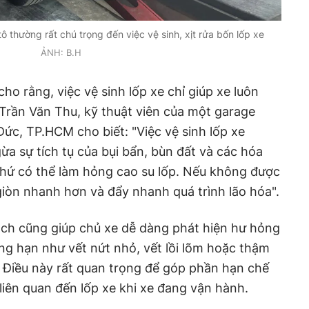
ô thường rất chú trọng đến việc vệ sinh, xịt rửa bốn lốp xe
ẢNH: B.H
cho rằng, việc vệ sinh lốp xe chỉ giúp xe luôn
Trần Văn Thu, kỹ thuật viên của một garage
Đức, TP.HCM cho biết: "Việc vệ sinh lốp xe
a sự tích tụ của bụi bẩn, bùn đất và các hóa
ứ có thể làm hỏng cao su lốp. Nếu không được
 giòn nhanh hơn và đẩy nhanh quá trình lão hóa".
ạch cũng giúp chủ xe dễ dàng phát hiện hư hỏng
ng hạn như vết nứt nhỏ, vết lồi lõm hoặc thậm
p. Điều này rất quan trọng để góp phần hạn chế
iên quan đến lốp xe khi xe đang vận hành.