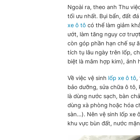
Ngoài ra, theo anh Thu việ
tối ưu nhất. Bụi bẩn, đất đ
xe ô tô
có thể làm giảm khả
ướt, làm tăng nguy cơ trượ
còn góp phần hạn chế sự ă
tích tụ lâu ngày trên lốp,
biệt là mâm hợp kim), ảnh
Về việc vệ sinh
lốp xe ô tô
,
bảo dưỡng, sửa chữa ô tô, 
là dùng nước sạch, bàn ch
dùng xà phòng hoặc hóa ch
sàn...). Nên vệ sinh lốp xe 
khu vực bùn đất, nước mặn,