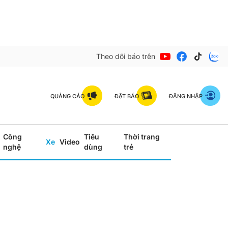
Theo dõi báo trên
QUẢNG CÁO
ĐẶT BÁO
ĐĂNG NHẬP
Công
Tiêu
Thời trang
Xe
Video
nghệ
dùng
trẻ