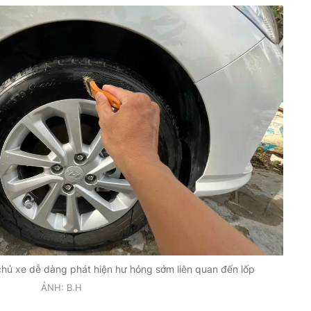
chủ xe dễ dàng phát hiện hư hỏng sớm liên quan đến lốp
ẢNH: B.H