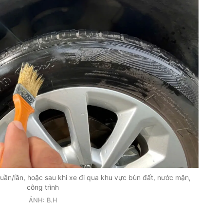
 tuần/lần, hoặc sau khi xe đi qua khu vực bùn đất, nước mặn,
công trình
ẢNH: B.H