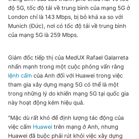
Giấy phép xuất bản số 110/GP - BTTTT cấp ngày 24.3.2020
độ 5G, tốc độ tải về trung bình của mạng 5G ở
© 2003-2026 Bản quyền thuộc về Báo Thanh Niên. Cấm sao
London chỉ là 143 Mbps, bị bỏ khá xa so với
chép dưới mọi hình thức nếu không có sự chấp thuận bằng văn
bản. Phát triển bởi ePi Technologies, JSC.
Munich (Đức), nơi có tốc độ tải về trung bình
của mạng 5G là 259 Mbps.
Giám đốc tiếp thị của MedUX Rafael Galarreta
nhấn mạnh trong một cuộc phỏng vấn rằng
lệnh cấm
của Anh đối với Huawei trong việc
tham gia xây dựng mạng 5G có thể là một
trong những lý do khiến mạng 5G tại quốc gia
này hoạt động kém hiệu quả.
"Mặc dù rất khó để định lượng tác động của
việc cấm
Huawei
trên mạng ở Anh, nhưng
Huawei đã buộc phải rút khỏi việc xây dựng