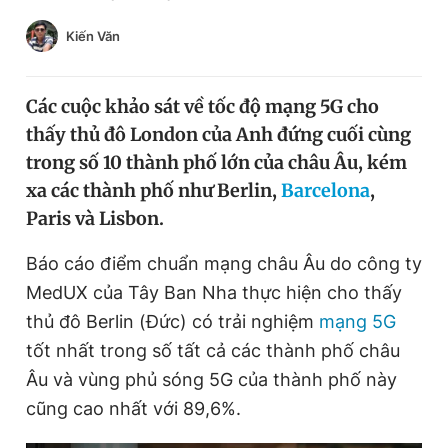
Chuyên mục khác
Kiến Văn
Tin đã xem
Chào ngày mới
Tin 24h
Đăng xuất
Các cuộc khảo sát về tốc độ mạng 5G cho
Tin thị trường
Tin 360
thấy thủ đô London của Anh đứng cuối cùng
trong số 10 thành phố lớn của châu Âu, kém
xa các thành phố như Berlin,
Barcelona
,
Video
Magazine
Paris và Lisbon.
Báo cáo điểm chuẩn mạng châu Âu do công ty
Sản phẩm khác
MedUX của Tây Ban Nha thực hiện cho thấy
Tiện ích
Bạn cần biết
thủ đô Berlin (Đức) có trải nghiệm
mạng 5G
tốt nhất trong số tất cả các thành phố châu
Thông tin tòa soạn
Liên hệ quảng cáo
Âu và vùng phủ sóng 5G của thành phố này
cũng cao nhất với 89,6%.