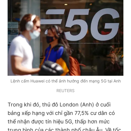
Đọc Thanh Niên trên điện thoại
Theo dõi báo trên
Hotline
Liên hệ quảng cáo
0906 645 777
0908 780 404
Lệnh cấm Huawei có thể ảnh hưởng đến mạng 5G tại Anh
REUTERS
Đặt báo
Quảng cáo
RSS
Tòa soạn
Chính sách bảo
Trong khi đó, thủ đô London (Anh) ở cuối
Tổng biên tập: Nguyễn Ngọc Toàn
Phó tổng biên tập thường trực: Hải Thành
bảng xếp hạng với chỉ gần 77,5% cư dân có
Phó tổng biên tập: Lâm Hiếu Dũng
thể nhận được tín hiệu 5G, thấp hơn mức
Phó tổng biên tập: Trần Việt Hưng
Tổng thư ký tòa soạn: Đức Trung
trung bình của các thành phố châu Âu. Về tốc