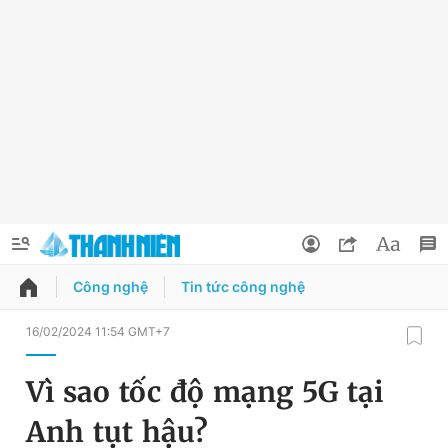
Công nghệ
Tin tức công nghệ
QUẢNG CÁO
ĐẶT BÁO
16/02/2024 11:54 GMT+7
Thông tin tài khoản
Vì sao tốc độ mạng 5G tại
Đổi mật khẩu
Chuyên mục
Anh tụt hậu?
Tin đã lưu