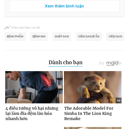
Xem thêm bình luận
Khám phá thêm chủ đề
BỆNH PHẨM
BỆNH NHI
GHÉP GAN
VIÊM GAN BÍ ẨN
VIÊM GAN