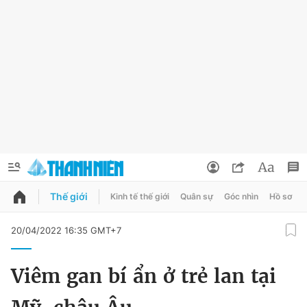
Thế giới
Kinh tế thế giới
Quân sự
Góc nhìn
Hồ sơ
QUẢNG CÁO
ĐẶT BÁO
20/04/2022 16:35 GMT+7
Thông tin tài khoản
Viêm gan bí ẩn ở trẻ lan tại
Đổi mật khẩu
Chuyên mục
Tin đã lưu