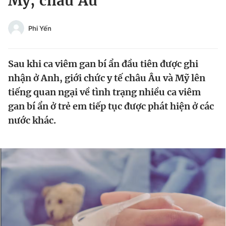
Mỹ, châu Âu
Chuyên mục khác
Tin đã xem
Phi Yến
Chào ngày mới
Tin 24h
Đăng xuất
Sau khi ca viêm gan bí ẩn đầu tiên được ghi
Tin thị trường
Tin 360
nhận ở Anh, giới chức y tế châu Âu và Mỹ lên
tiếng quan ngại về tình trạng nhiều ca viêm
Video
Magazine
gan bí ẩn ở trẻ em tiếp tục được phát hiện ở các
nước khác.
Sản phẩm khác
Tiện ích
Bạn cần biết
Thông tin tòa soạn
Liên hệ quảng cáo