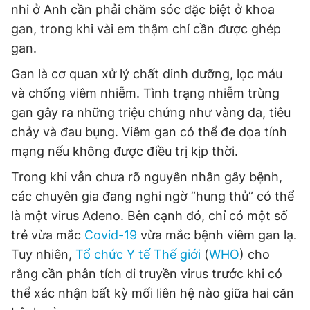
nhi ở Anh cần phải chăm sóc đặc biệt ở khoa
gan, trong khi vài em thậm chí cần được ghép
gan.
Gan là cơ quan xử lý chất dinh dưỡng, lọc máu
và chống viêm nhiễm. Tình trạng nhiễm trùng
gan gây ra những triệu chứng như vàng da, tiêu
chảy và đau bụng. Viêm gan có thể đe dọa tính
mạng nếu không được điều trị kịp thời.
Trong khi vẫn chưa rõ nguyên nhân gây bệnh,
các chuyên gia đang nghi ngờ “hung thủ” có thể
là một virus Adeno. Bên cạnh đó, chỉ có một số
trẻ vừa mắc
Covid-19
vừa mắc bệnh viêm gan lạ.
Tuy nhiên,
Tổ chức Y tế Thế giới
(
WHO
) cho
rằng cần phân tích di truyền virus trước khi có
thể xác nhận bất kỳ mối liên hệ nào giữa hai căn