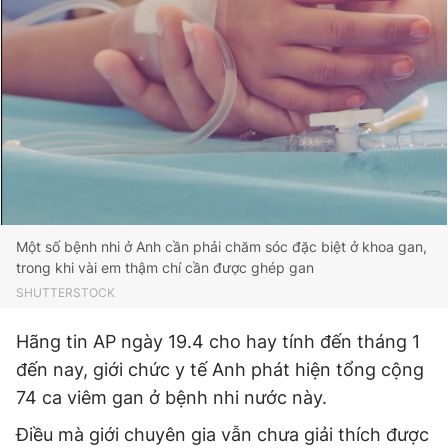
Đọc Thanh Niên trên điện thoại
Theo dõi báo trên
Một số bệnh nhi ở Anh cần phải chăm sóc đặc biệt ở khoa gan,
Hotline
Liên hệ quảng cáo
trong khi vài em thậm chí cần được ghép gan
0906 645 777
0908 780 404
SHUTTERSTOCK
Đặt báo
Quảng cáo
RSS
Tòa soạn
Chính sách bảo
Hãng tin AP ngày 19.4 cho hay tính đến tháng 1
Tổng biên tập: Nguyễn Ngọc Toàn
đến nay, giới chức y tế Anh phát hiện tổng cộng
Phó tổng biên tập thường trực: Hải Thành
74 ca viêm gan ở bệnh nhi nước này.
Phó tổng biên tập: Lâm Hiếu Dũng
Phó tổng biên tập: Trần Việt Hưng
Điều mà giới chuyên gia vẫn chưa giải thích được
Tổng thư ký tòa soạn: Đức Trung