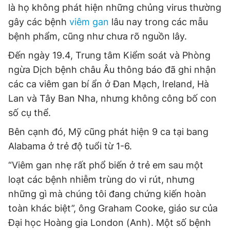
là họ không phát hiện những chủng virus thường
Giấy phép xuất bản số 110/GP - BTTTT cấp ngày 24.3.2020
© 2003-2026 Bản quyền thuộc về Báo Thanh Niên. Cấm sao
gây các bệnh
viêm gan
lâu nay trong các mẫu
chép dưới mọi hình thức nếu không có sự chấp thuận bằng văn
bệnh phẩm, cũng như chưa rõ nguồn lây.
bản. Phát triển bởi ePi Technologies, JSC.
Đến ngày 19.4, Trung tâm Kiểm soát và Phòng
ngừa Dịch bệnh châu Âu thông báo đã ghi nhận
các ca viêm gan bí ẩn ở Đan Mạch, Ireland, Hà
Lan và Tây Ban Nha, nhưng không công bố con
số cụ thể.
Bên cạnh đó, Mỹ cũng phát hiện 9 ca tại bang
Alabama ở trẻ độ tuổi từ 1-6.
“Viêm gan nhẹ rất phổ biến ở trẻ em sau một
loạt các bệnh nhiễm trùng do vi rút, nhưng
những gì mà chúng tôi đang chứng kiến hoàn
toàn khác biệt”, ông Graham Cooke, giáo sư của
Đại học Hoàng gia London (Anh). Một số bệnh