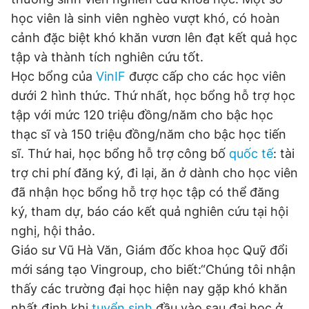
học viên là sinh viên nghèo vượt khó, có hoàn
cảnh đặc biệt khó khăn vươn lên đạt kết quả học
Đọc Thanh Niên trên điện thoại
tập và thành tích nghiên cứu tốt.
Học bổng của
VinIF
được cấp cho các học viên
dưới 2 hình thức. Thứ nhất, học bổng hỗ trợ học
tập với mức 120 triệu đồng/năm cho bậc học
Theo dõi báo trên
thạc sĩ và 150 triệu đồng/năm cho bậc học tiến
sĩ. Thứ hai, học bổng hỗ trợ công bố
quốc tế
: tài
trợ chi phí đăng ký, đi lại, ăn ở dành cho học viên
Hotline
Liên hệ quảng cáo
0906 645 777
0908 780 404
đã nhận học bổng hỗ trợ học tập có thể đăng
ký, tham dự, báo cáo kết quả nghiên cứu tại hội
Đặt báo
Quảng cáo
RSS
Tòa soạn
Chính sách bảo
nghị, hội thảo.
Giáo sư Vũ Hà Văn, Giám đốc khoa học Quỹ đổi
Tổng biên tập: Nguyễn Ngọc Toàn
Phó tổng biên tập thường trực: Hải Thành
mới sáng tạo Vingroup, cho biết:“Chúng tôi nhận
Phó tổng biên tập: Lâm Hiếu Dũng
Phó tổng biên tập: Trần Việt Hưng
thấy các trường đại học hiện nay gặp khó khăn
Tổng thư ký tòa soạn: Đức Trung
nhất định khi
tuyển sinh
đầu vào sau đại học ở