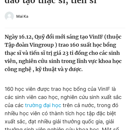
đào tạo thạc sĩ, tiến sĩ
Chuyên mục khác
Tin đã xem
Mai Ka
Chào ngày mới
Tin 24h
Đăng xuất
Ngày 16.12, Quỹ đổi mới sáng tạo VinIF (thuộc
Tin thị trường
Tin 360
Tập đoàn Vingroup ) trao 160 suất học bổng
thạc sĩ và tiến sĩ trị giá 23 tỉ đồng cho các sinh
Video
Magazine
viên, nghiên cứu sinh trong lĩnh vực khoa học
công nghệ , kỹ thuật và y dược.
Sản phẩm khác
Tiện ích
Bạn cần biết
160 học viên được trao học bổng của VinIF là
các sinh viên cao học, nghiên cứu sinh xuất sắc
của các
trường đại học
trên cả nước, trong đó
Thông tin tòa soạn
Liên hệ quảng cáo
nhiều học viên có thành tích học tập đặc biệt
xuất sắc, đạt nhiều giải thưởng quốc gia, giải
thưởng sinh viên nghiên cứu khoa học. Một số