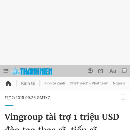
Kinh tế
Kinh tế xanh
Chính sách - Phát triển
Ngân hàn
QUẢNG CÁO
ĐẶT BÁO
17/12/2019 09:26 GMT+7
Thông tin tài khoản
Vingroup tài trợ 1 triệu USD
Đổi mật khẩu
Chuyên mục
Tin đã lưu