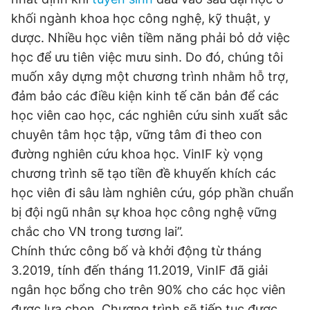
Giấy phép xuất bản số 110/GP - BTTTT cấp ngày 24.3.2020
khối ngành khoa học công nghệ, kỹ thuật, y
© 2003-2026 Bản quyền thuộc về Báo Thanh Niên. Cấm sao
dược. Nhiều học viên tiềm năng phải bỏ dở việc
chép dưới mọi hình thức nếu không có sự chấp thuận bằng văn
bản. Phát triển bởi ePi Technologies, JSC.
học để ưu tiên việc mưu sinh. Do đó, chúng tôi
muốn xây dựng một chương trình nhằm hỗ trợ,
đảm bảo các điều kiện kinh tế căn bản để các
học viên cao học, các nghiên cứu sinh xuất sắc
chuyên tâm học tập, vững tâm đi theo con
đường nghiên cứu khoa học. VinIF kỳ vọng
chương trình sẽ tạo tiền đề khuyến khích các
học viên đi sâu làm nghiên cứu, góp phần chuẩn
bị đội ngũ nhân sự khoa học công nghệ vững
chắc cho VN trong tương lai”.
Chính thức công bố và khởi động từ tháng
3.2019, tính đến tháng 11.2019, VinIF đã giải
ngân học bổng cho trên 90% cho các học viên
được lựa chọn. Chương trình sẽ tiếp tục được