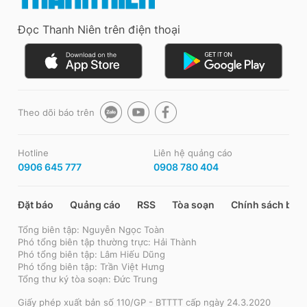
Đọc Thanh Niên trên điện thoại
Theo dõi báo trên
Hotline
Liên hệ quảng cáo
0906 645 777
0908 780 404
Đặt báo
Quảng cáo
RSS
Tòa soạn
Chính sách bảo
Tổng biên tập: Nguyễn Ngọc Toàn
Phó tổng biên tập thường trực: Hải Thành
Phó tổng biên tập: Lâm Hiếu Dũng
Phó tổng biên tập: Trần Việt Hưng
Tổng thư ký tòa soạn: Đức Trung
Giấy phép xuất bản số 110/GP - BTTTT cấp ngày 24.3.2020