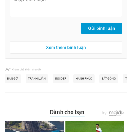
Gửi bình luận
Xem thêm bình luận
Khám phá thêm chủ đề
BẠN ĐỜI
TRANH LUẬN
INSIDER
HẠNH PHÚC
BẤT ĐỘNG
TÌN