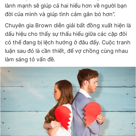
lành mạnh sẽ giúp cả hai hiểu hơn về người bạn
đời của mình và giúp tình cảm gắn bó hơn”.
Đọc Thanh Niên trên điện thoại
Chuyên gia Brown diễn giải bất đồng xuất hiện là
dấu hiệu cho thấy sự thấu hiểu giữa các cặp đôi
có thể đang bị lệch hướng ở đâu đấy. Cuộc tranh
luận sau đó là cần thiết, để vợ chồng cùng nhau
Theo dõi báo trên
làm sáng tỏ vấn đề.
Hotline
Liên hệ quảng cáo
0906 645 777
0908 780 404
Đặt báo
Quảng cáo
RSS
Tòa soạn
Chính sách bảo
Tổng biên tập: Nguyễn Ngọc Toàn
Phó tổng biên tập thường trực: Hải Thành
Phó tổng biên tập: Lâm Hiếu Dũng
Phó tổng biên tập: Trần Việt Hưng
Tổng thư ký tòa soạn: Đức Trung