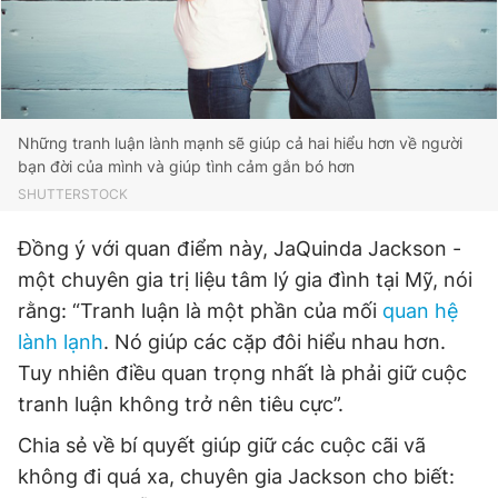
Giấy phép xuất bản số 110/GP - BTTTT cấp ngày 24.3.2020
© 2003-2026 Bản quyền thuộc về Báo Thanh Niên. Cấm sao
chép dưới mọi hình thức nếu không có sự chấp thuận bằng văn
bản. Phát triển bởi ePi Technologies, JSC.
Những tranh luận lành mạnh sẽ giúp cả hai hiểu hơn về người
bạn đời của mình và giúp tình cảm gắn bó hơn
SHUTTERSTOCK
Đồng ý với quan điểm này, JaQuinda Jackson -
một chuyên gia trị liệu tâm lý gia đình tại Mỹ, nói
rằng: “Tranh luận là một phần của mối
quan hệ
lành lạnh
. Nó giúp các cặp đôi hiểu nhau hơn.
Tuy nhiên điều quan trọng nhất là phải giữ cuộc
tranh luận không trở nên tiêu cực”.
Chia sẻ về bí quyết giúp giữ các cuộc cãi vã
không đi quá xa, chuyên gia Jackson cho biết: