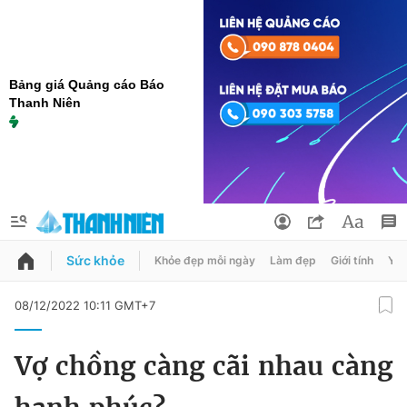
Bảng giá Quảng cáo Báo
Thanh Niên
Sức khỏe
Khỏe đẹp mỗi ngày
Làm đẹp
Giới tính
Y t
QUẢNG CÁO
ĐẶT BÁO
08/12/2022 10:11 GMT+7
Thông tin tài khoản
Vợ chồng càng cãi nhau càng
Đổi mật khẩu
Chuyên mục
Tin đã lưu