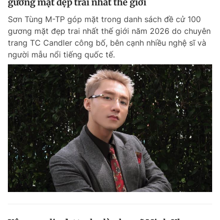
gương mặt đẹp trai nhất thế giới
Sơn Tùng M-TP góp mặt trong danh sách đề cử 100
gương mặt đẹp trai nhất thế giới năm 2026 do chuyên
trang TC Candler công bố, bên cạnh nhiều nghệ sĩ và
người mẫu nổi tiếng quốc tế.