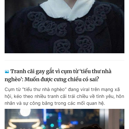
Đọc Thanh Niên trên điện thoại
Theo dõi báo trên
Tranh cãi gay gắt vì cụm từ ‘tiểu thư nhà
Hotline
Liên hệ quảng cáo
0906 645 777
0908 780 404
nghèo’: Muốn được cưng chiều có sai?
Cụm từ “tiểu thư nhà nghèo” đang viral trên mạng xã
Đặt báo
Quảng cáo
RSS
Tòa soạn
Chính sách bảo m
hội, kéo theo nhiều tranh cãi trái chiều về tình yêu, hôn
nhân và sự công bằng trong các mối quan hệ.
Tổng biên tập: Nguyễn Ngọc Toàn
Phó tổng biên tập thường trực: Hải Thành
Phó tổng biên tập: Lâm Hiếu Dũng
Phó tổng biên tập: Trần Việt Hưng
Tổng thư ký tòa soạn: Đức Trung