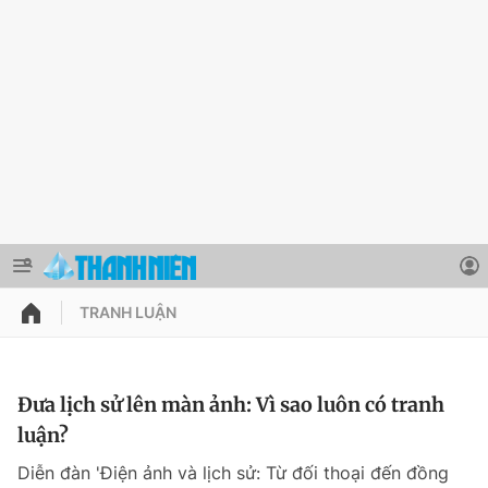
TRANH LUẬN
QUẢNG CÁO
ĐẶT BÁO
Thông tin tài khoản
Đưa lịch sử lên màn ảnh: Vì sao luôn có tranh
luận?
Đổi mật khẩu
Chuyên mục
Diễn đàn 'Điện ảnh và lịch sử: Từ đối thoại đến đồng
Tin đã lưu