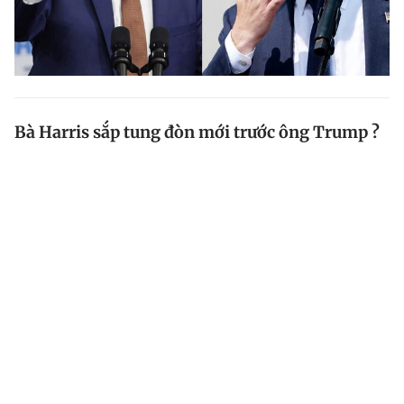
Bà Harris sắp tung đòn mới trước ông Trump ?
Phó tổng thống Mỹ Kamala Harris đang thúc đẩy cuộc
tranh luận thứ hai với cựu Tổng thống Donald Trump,
và được cho là sắp công bố loạt chính sách kinh tế
mới.