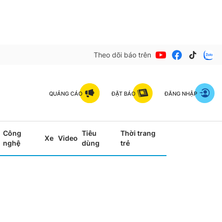
Theo dõi báo trên
QUẢNG CÁO
ĐẶT BÁO
ĐĂNG NHẬP
Công
Tiêu
Thời trang
Xe
Video
nghệ
dùng
trẻ