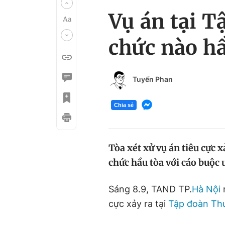
Vụ án tại 
chức nào hầ
Tuyến Phan
Chia sẻ
Tòa xét xử vụ án tiêu cực 
chức hầu tòa với cáo buộc 
Sáng 8.9, TAND TP.
Hà Nội
m
cực xảy ra tại
Tập đoàn Th