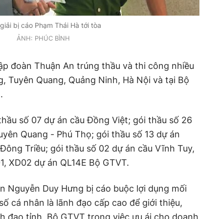
giải bị cáo Phạm Thái Hà tới tòa
ẢNH: PHÚC BÌNH
ập đoàn Thuận An trúng thầu và thi công nhiều
ng, Tuyên Quang, Quảng Ninh, Hà Nội và tại Bộ
.
thầu số 07 dự án cầu Đồng Việt; gói thầu số 26
Tuyên Quang - Phú Thọ; gói thầu số 13 dự án
ông Triều; gói thầu số 02 dự án cầu Vĩnh Tuy,
D01, XD02 dự án QL14E Bộ GTVT.
n Nguyễn Duy Hưng bị cáo buộc lợi dụng mối
số cá nhân là lãnh đạo cấp cao để giới thiệu,
nh đạo tỉnh, Bộ GTVT trong việc ưu ái cho doanh