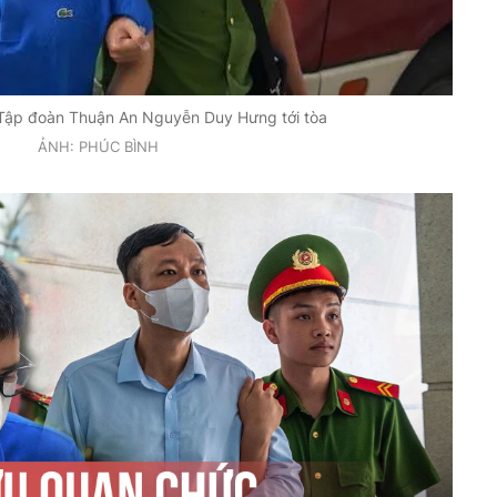
h Tập đoàn Thuận An Nguyễn Duy Hưng tới tòa
ẢNH: PHÚC BÌNH