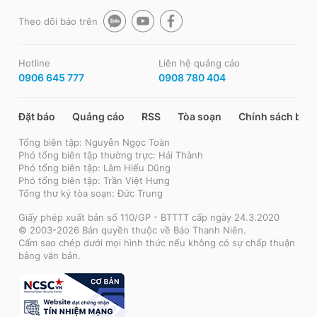
Theo dõi báo trên
Hotline
Liên hệ quảng cáo
0906 645 777
0908 780 404
Đặt báo
Quảng cáo
RSS
Tòa soạn
Chính sách bảo
Tổng biên tập: Nguyễn Ngọc Toàn
Phó tổng biên tập thường trực: Hải Thành
Phó tổng biên tập: Lâm Hiếu Dũng
Phó tổng biên tập: Trần Việt Hưng
Tổng thư ký tòa soạn: Đức Trung
Giấy phép xuất bản số 110/GP - BTTTT cấp ngày 24.3.2020
© 2003-2026 Bản quyền thuộc về Báo Thanh Niên.
Cấm sao chép dưới mọi hình thức nếu không có sự chấp thuận
bằng văn bản.