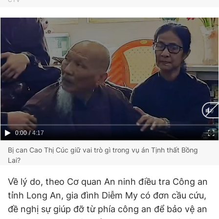
Giấy phép xuất bản số 110/GP - BTTTT cấp ngày 24.3.2020
© 2003-2026 Bản quyền thuộc về Báo Thanh Niên. Cấm sao
chép dưới mọi hình thức nếu không có sự chấp thuận bằng văn
bản. Phát triển bởi ePi Technologies, JSC.
Current
0:00
/
Duration
4:17
Time
Bị can Cao Thị Cúc giữ vai trò gì trong vụ án Tịnh thất Bồng
Lai?
Về lý do, theo Cơ quan An ninh điều tra Công an
tỉnh Long An, gia đình Diễm My có đơn cầu cứu,
đề nghị sự giúp đỡ từ phía công an để bảo vệ an