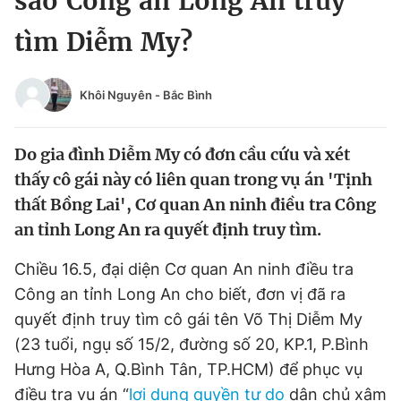
sao Công an Long An truy
Chuyên mục khác
tìm Diễm My?
Tin đã xem
Chào ngày mới
Tin 24h
Đăng xuất
Khôi Nguyên
-
Bắc Bình
Tin thị trường
Tin 360
Do gia đình Diễm My có đơn cầu cứu và xét
Video
Magazine
thấy cô gái này có liên quan trong vụ án 'Tịnh
thất Bồng Lai', Cơ quan An ninh điều tra Công
an tỉnh Long An ra quyết định truy tìm.
Sản phẩm khác
Chiều 16.5, đại diện Cơ quan An ninh điều tra
Tiện ích
Bạn cần biết
Công an tỉnh Long An cho biết, đơn vị đã ra
quyết định truy tìm cô gái tên Võ Thị Diễm My
Thông tin tòa soạn
Liên hệ quảng cáo
(23 tuổi, ngụ số 15/2, đường số 20, KP.1, P.Bình
Hưng Hòa A, Q.Bình Tân, TP.HCM) để phục vụ
điều tra vụ án “
lợi dụng quyền tự do
dân chủ xâm