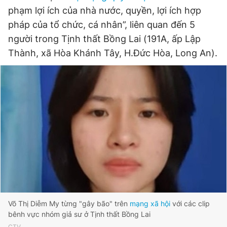
phạm lợi ích của nhà nước, quyền, lợi ích hợp
pháp của tổ chức, cá nhân”, liên quan đến 5
Đọc Thanh Niên trên điện thoại
người trong Tịnh thất Bồng Lai (191A, ấp Lập
Thành, xã Hòa Khánh Tây, H.Đức Hòa, Long An).
Theo dõi báo trên
Hotline
Liên hệ quảng cáo
0906 645 777
0908 780 404
Đặt báo
Quảng cáo
RSS
Tòa soạn
Chính sách bảo
Tổng biên tập: Nguyễn Ngọc Toàn
Phó tổng biên tập thường trực: Hải Thành
Phó tổng biên tập: Lâm Hiếu Dũng
Võ Thị Diễm My từng "gây bão" trên
mạng xã hội
với các clip
Phó tổng biên tập: Trần Việt Hưng
bênh vực nhóm giả sư ở Tịnh thất Bồng Lai
Tổng thư ký tòa soạn: Đức Trung
CTV