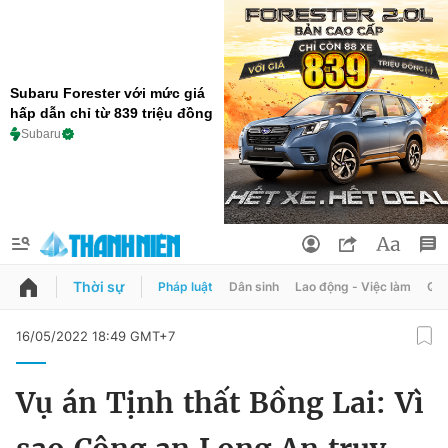
Subaru Forester với mức giá
hấp dẫn chỉ từ 839 triệu đồng
Subaru
Thời sự
Pháp luật
Dân sinh
Lao động - Việc làm
Quy
QUẢNG CÁO
ĐẶT BÁO
16/05/2022 18:49 GMT+7
Thông tin tài khoản
Vụ án Tịnh thất Bồng Lai: Vì
Đổi mật khẩu
Chuyên mục
Tin đã lưu