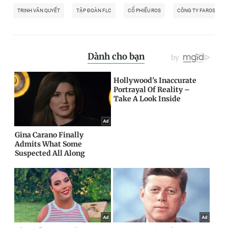
TRỊNH VĂN QUYẾT
TẬP ĐOÀN FLC
CỔ PHIẾU ROS
CÔNG TY FAROS