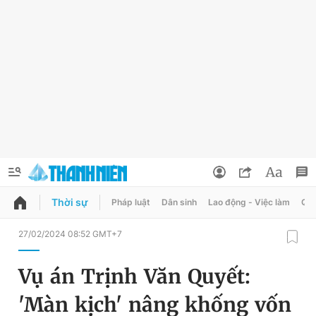
Thời sự
Pháp luật
Dân sinh
Lao động - Việc làm
Quy
QUẢNG CÁO
ĐẶT BÁO
27/02/2024 08:52 GMT+7
Thông tin tài khoản
Vụ án Trịnh Văn Quyết:
Đổi mật khẩu
Chuyên mục
'Màn kịch' nâng khống vốn
Tin đã lưu