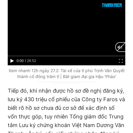
C
0:00
/
D
26:52
u
u
Xem nhanh 12h ngày 27.2: Tài xế của tỉ phú Trịnh Văn Quyết
thành cổ đông trăm tỉ | Bắt giam đại gia Hậu ‘Pháo'
r
r
r
a
Tiếp đó, khi nhận được hồ sơ đề nghị đăng ký,
e
t
lưu ký 430 triệu cổ phiếu của Công ty Faros và
n
i
biết rõ hồ sơ chưa đủ cơ sở để xác định số
t
o
vốn thực góp, tuy nhiên Tổng giám đốc Trung
T
n
tâm Lưu ký chứng khoán Việt Nam Dương Văn
i