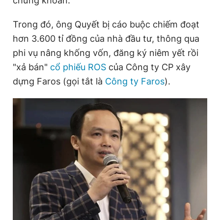
chứng khoán.
Trong đó, ông Quyết bị cáo buộc chiếm đoạt
Đọc Thanh Niên trên điện thoại
hơn 3.600 tỉ đồng của nhà đầu tư, thông qua
phi vụ nâng khống vốn, đăng ký niêm yết rồi
"xả bán"
cổ phiếu ROS
của Công ty CP xây
dựng Faros (gọi tắt là
Công ty Faros
).
Theo dõi báo trên
Hotline
Liên hệ quảng cáo
0906 645 777
0908 780 404
Đặt báo
Quảng cáo
RSS
Tòa soạn
Chính sách bảo
Tổng biên tập: Nguyễn Ngọc Toàn
Phó tổng biên tập thường trực: Hải Thành
Phó tổng biên tập: Lâm Hiếu Dũng
Phó tổng biên tập: Trần Việt Hưng
Tổng thư ký tòa soạn: Đức Trung