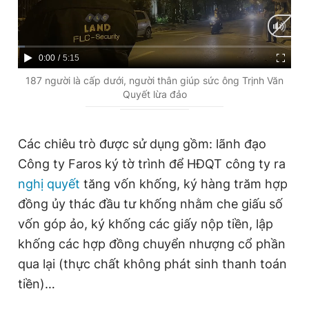
C
0:00
/
D
5:15
u
u
187 người là cấp dưới, người thân giúp sức ông Trịnh Văn
Quyết lừa đảo
r
r
r
a
e
t
Các chiêu trò được sử dụng gồm: lãnh đạo
Công ty Faros ký tờ trình để HĐQT công ty ra
n
i
nghị quyết
tăng vốn khống, ký hàng trăm hợp
t
o
đồng ủy thác đầu tư khống nhằm che giấu số
T
n
vốn góp ảo, ký khống các giấy nộp tiền, lập
i
khống các hợp đồng chuyển nhượng cổ phần
m
qua lại (thực chất không phát sinh thanh toán
e
tiền)…