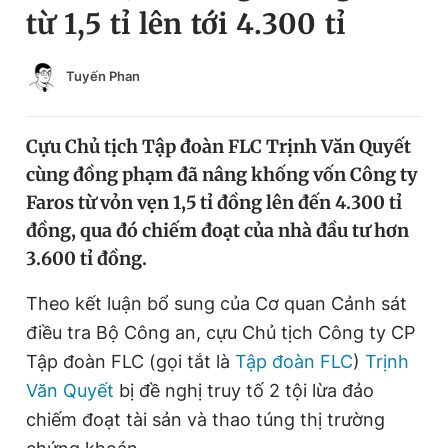
từ 1,5 tỉ lên tới 4.300 tỉ
Chuyên mục khác
Tin đã xem
Chào ngày mới
Tin 24h
Tuyến Phan
Đăng xuất
Tin thị trường
Tin 360
Cựu Chủ tịch Tập đoàn FLC Trịnh Văn Quyết
cùng đồng phạm đã nâng khống vốn Công ty
Video
Magazine
Faros từ vỏn vẹn 1,5 tỉ đồng lên đến 4.300 tỉ
đồng, qua đó chiếm đoạt của nhà đầu tư hơn
3.600 tỉ đồng.
Sản phẩm khác
Theo kết luận bổ sung của Cơ quan Cảnh sát
Tiện ích
Bạn cần biết
điều tra Bộ Công an, cựu Chủ tịch Công ty CP
Tập đoàn FLC (gọi tắt là
Tập đoàn FLC
)
Trịnh
Thông tin tòa soạn
Liên hệ quảng cáo
Văn Quyết
bị đề nghị truy tố 2 tội lừa đảo
chiếm đoạt tài sản và thao túng thị trường