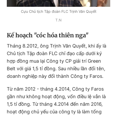
Giấy phép xuất bản số 110/GP - BTTTT cấp ngày 24.3.2020
© 2003-2026 Bản quyền thuộc về Báo Thanh Niên. Cấm sao
Cựu Chủ tịch Tập đoàn FLC Trịnh Văn Quyết
chép dưới mọi hình thức nếu không có sự chấp thuận bằng văn
bản. Phát triển bởi ePi Technologies, JSC.
T.N
Kế hoạch "cóc hóa thiên nga"
Tháng 8.2012, ông Trịnh Văn Quyết, khi ấy là
Chủ tịch Tập đoàn FLC chỉ đạo cấp dưới ký
hợp đồng mua lại Công ty CP giải trí Green
Belt với giá 1,5 tỉ đồng. Sau nhiều lần đổi tên,
doanh nghiệp này đổi thành Công ty Faros.
Từ năm 2012 - tháng 4.2014, Công ty Faros
gần như không hoạt động, vốn điều lệ vẫn là
1,5 tỉ đồng. Từ tháng 4.2014 đến năm 2016,
hoạt động chủ yếu của công ty là làm tổng