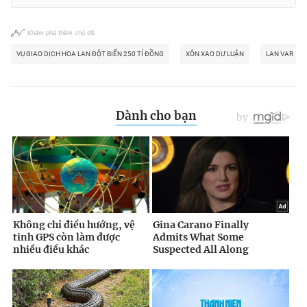
Khám phá thêm chủ đề
VỤ GIAO DỊCH HOA LAN ĐỘT BIẾN 250 TỈ ĐỒNG
XÔN XAO DƯ LUẬN
LAN VAR