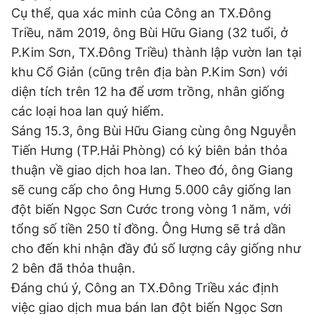
Cụ thể, qua xác minh của Công an TX.Đông
Triều, năm 2019, ông Bùi Hữu Giang (32 tuổi, ở
Đọc Thanh Niên trên điện thoại
P.Kim Sơn, TX.Đông Triều) thành lập vườn lan tại
khu Cổ Giản (cũng trên địa bàn P.Kim Sơn) với
diện tích trên 12 ha để ươm trồng, nhân giống
các loại hoa lan quý hiếm.
Sáng 15.3, ông Bùi Hữu Giang cùng ông Nguyễn
Theo dõi báo trên
Tiến Hưng (TP.Hải Phòng) có ký biên bản thỏa
thuận về giao dịch hoa lan. Theo đó, ông Giang
Hotline
Liên hệ quảng cáo
sẽ cung cấp cho ông Hưng 5.000 cây giống lan
0906 645 777
0908 780 404
đột biến Ngọc Sơn Cước trong vòng 1 năm, với
tổng số tiền 250 tỉ đồng. Ông Hưng sẽ trả dần
Đặt báo
Quảng cáo
RSS
Tòa soạn
Chính sách bảo
cho đến khi nhận đầy đủ số lượng cây giống như
Tổng biên tập: Nguyễn Ngọc Toàn
Phó tổng biên tập thường trực: Hải Thành
2 bên đã thỏa thuận.
Phó tổng biên tập: Lâm Hiếu Dũng
Đáng chú ý, Công an TX.Đông Triều xác định
Phó tổng biên tập: Trần Việt Hưng
Tổng thư ký tòa soạn: Đức Trung
việc giao dịch mua bán lan đột biến Ngọc Sơn