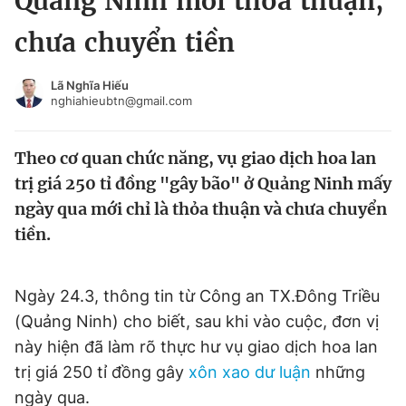
Quảng Ninh mới thỏa thuận,
Chuyên mục khác
chưa chuyển tiền
Tin đã xem
Chào ngày mới
Tin 24h
Lã Nghĩa Hiếu
Đăng xuất
nghiahieubtn@gmail.com
Tin thị trường
Tin 360
Theo cơ quan chức năng, vụ giao dịch hoa lan
Video
Magazine
trị giá 250 tỉ đồng "gây bão" ở Quảng Ninh mấy
ngày qua mới chỉ là thỏa thuận và chưa chuyển
tiền.
Sản phẩm khác
Tiện ích
Bạn cần biết
Ngày 24.3, thông tin từ Công an TX.Đông Triều
(Quảng Ninh) cho biết, sau khi vào cuộc, đơn vị
Thông tin tòa soạn
Liên hệ quảng cáo
này hiện đã làm rõ thực hư vụ giao dịch hoa lan
trị giá 250 tỉ đồng gây
xôn xao dư luận
những
ngày qua.