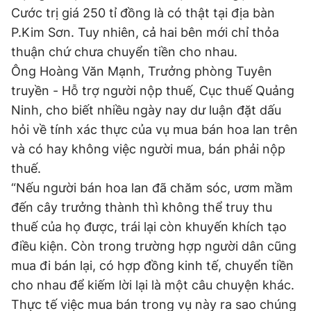
Cước trị giá 250 tỉ đồng là có thật tại địa bàn
Giấy phép xuất bản số 110/GP - BTTTT cấp ngày 24.3.2020
© 2003-2026 Bản quyền thuộc về Báo Thanh Niên. Cấm sao
P.Kim Sơn. Tuy nhiên, cả hai bên mới chỉ thỏa
chép dưới mọi hình thức nếu không có sự chấp thuận bằng văn
thuận chứ chưa chuyển tiền cho nhau.
bản. Phát triển bởi ePi Technologies, JSC.
Ông Hoàng Văn Mạnh, Trưởng phòng Tuyên
truyền - Hỗ trợ người nộp thuế, Cục thuế Quảng
Ninh, cho biết nhiều ngày nay dư luận đặt dấu
hỏi về tính xác thực của vụ mua bán hoa lan trên
và có hay không việc người mua, bán phải nộp
thuế.
“Nếu người bán hoa lan đã chăm sóc, ươm mầm
đến cây trưởng thành thì không thể truy thu
thuế của họ được, trái lại còn khuyến khích tạo
điều kiện. Còn trong trường hợp người dân cũng
mua đi bán lại, có hợp đồng kinh tế, chuyển tiền
cho nhau để kiếm lời lại là một câu chuyện khác.
Thực tế việc mua bán trong vụ này ra sao chúng