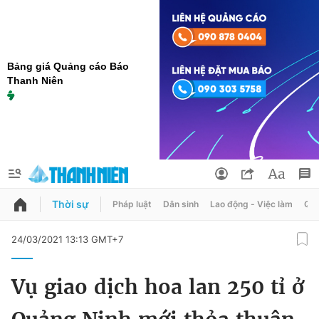
Bảng giá Quảng cáo Báo
Thanh Niên
Thời sự
Pháp luật
Dân sinh
Lao động - Việc làm
Quy
QUẢNG CÁO
ĐẶT BÁO
24/03/2021 13:13 GMT+7
Thông tin tài khoản
Vụ giao dịch hoa lan 250 tỉ ở
Đổi mật khẩu
Chuyên mục
Tin đã lưu