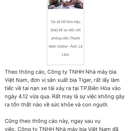
Đọc Thanh Niên trên điện thoại
Tài xế Hồ Kim Hậu
(trái) kể sự việc với
phóng viên
Thanh
Niên Online
- Ảnh: Lê
Theo dõi báo trên
Lâm
Hotline
Liên hệ quảng cáo
0906 645 777
0908 780 404
Theo thông cáo, Công ty TNHH Nhà máy bia
Việt Nam, đơn vị sản xuất bia Tiger, rất lấy làm
Đặt báo
Quảng cáo
RSS
Tòa soạn
Chính sách bảo
tiếc về tai nạn xe tải xảy ra tại TP.Biên Hòa vào
ngày 4.12 vừa qua. Rất may là sự việc không gây
Tổng biên tập: Nguyễn Ngọc Toàn
Phó tổng biên tập thường trực: Hải Thành
ra tổn thất nào về sức khỏe và con người.
Phó tổng biên tập: Lâm Hiếu Dũng
Phó tổng biên tập: Trần Việt Hưng
Tổng thư ký tòa soạn: Đức Trung
Cũng theo thông cáo này, ngay sau vụ
Giấy phép xuất bản số 110/GP - BTTTT cấp ngày 24.3.2020
việc, Công ty TNHH Nhà máy bia Việt Nam đã