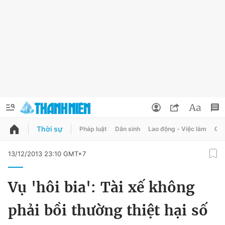
Thời sự
Pháp luật
Dân sinh
Lao động - Việc làm
Quy
QUẢNG CÁO
ĐẶT BÁO
13/12/2013 23:10 GMT+7
Thông tin tài khoản
Vụ 'hôi bia': Tài xế không
Đổi mật khẩu
Chuyên mục
phải bồi thường thiệt hại số
Tin đã lưu
Chuyên mục khác