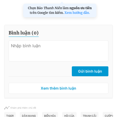
Chọn Báo
Thanh Niên
làm
nguồn ưu tiên
trên Google tìm kiếm.
Xem hướng dẫn.
Bình luận (
0
)
Gửi bình luận
Xem thêm bình luận
Khám phá thêm chủ đề
TIGER
DÂN MẠNG
BIẾN HÓA
HÔI CỦA
TRANH CÃI
CƯỚP BIA