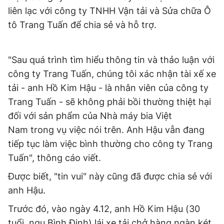
© 2003-2026 Bản quyền thuộc về Báo Thanh Niên. Cấm sao
liên lạc với công ty TNHH Vận tải và Sửa chữa Ô
chép dưới mọi hình thức nếu không có sự chấp thuận bằng văn
bản. Phát triển bởi ePi Technologies, JSC.
tô Trang Tuấn để chia sẻ và hỗ trợ.
"Sau quá trình tìm hiểu thông tin và thảo luận với
công ty Trang Tuấn, chúng tôi xác nhận tài xế xe
tải - anh Hồ Kim Hậu - là nhân viên của công ty
Trang Tuấn - sẽ không phải bồi thường thiệt hại
đối với sản phẩm của Nhà máy bia Việt
Nam trong vụ việc nói trên. Anh Hậu vẫn đang
tiếp tục làm việc bình thường cho công ty Trang
Tuấn", thông cáo viết.
Được biết, "tin vui" này cũng đã được chia sẻ với
anh Hậu.
Trước đó, vào ngày 4.12, anh Hồ Kim Hậu (30
tuổi, ngụ Bình Định) lái xe tải chở hàng ngàn két