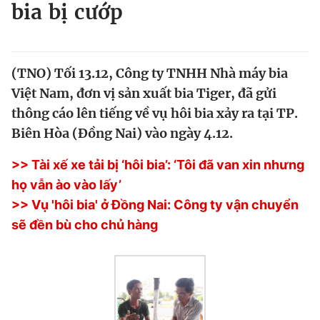
bia bị cướp
Tin đã xem
Chào ngày mới
Tin 24h
Đăng xuất
Tin thị trường
Tin 360
(TNO) Tối 13.12, Công ty TNHH Nhà máy bia
Việt Nam, đơn vị sản xuất bia Tiger, đã gửi
thông cáo lên tiếng về vụ hôi bia xảy ra tại TP.
Video
Magazine
Biên Hòa (Đồng Nai) vào ngày 4.12.
>> Tài xế xe tải bị ‘hôi bia’: ‘Tôi đã van xin nhưng
Sản phẩm khác
họ vẫn ào vào lấy’
Tiện ích
Bạn cần biết
>> Vụ 'hôi bia' ở Đồng Nai: Công ty vận chuyển
sẽ đền bù cho chủ hàng
Thông tin tòa soạn
Liên hệ quảng cáo