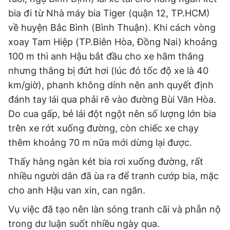
bia đi từ Nhà máy bia Tiger (quận 12, TP.HCM)
về huyện Bắc Bình (Bình Thuận). Khi cách vòng
xoay Tam Hiệp (TP.Biên Hòa, Đồng Nai) khoảng
100 m thì anh Hậu bắt đầu cho xe hãm thắng
nhưng thắng bị đứt hơi (lúc đó tốc độ xe là 40
km/giờ), phanh không dính nên anh quyết định
đánh tay lái qua phải rẽ vào đường Bùi Văn Hòa.
Do cua gấp, bẻ lái đột ngột nên số lượng lớn bia
trên xe rớt xuống đường, còn chiếc xe chạy
thêm khoảng 70 m nữa mới dừng lại được.
Thấy hàng ngàn két bia rơi xuống đường, rất
nhiều người dân đã ùa ra để tranh cướp bia, mặc
cho anh Hậu van xin, can ngăn.
Vụ việc đã tạo nên làn sóng tranh cãi và phẫn nộ
trong dư luận suốt nhiều ngày qua.