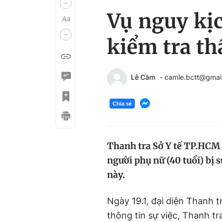
Vụ nguy kịc
kiểm tra t
Lê Cầm
- camle.bctt@gmai
Chia sẻ
Thanh tra Sở Y tế TP.HCM
người phụ nữ (40 tuổi) bị s
này.
Ngày 19.1, đại diện Thanh 
thông tin sự việc, Thanh t