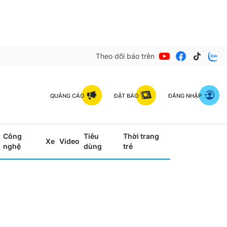
Theo dõi báo trên
QUẢNG CÁO
ĐẶT BÁO
ĐĂNG NHẬP
Công
Tiêu
Thời trang
Xe
Video
nghệ
dùng
trẻ