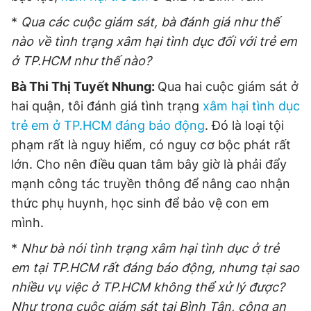
*
Qua các cuộc giám sát, bà đánh giá như thế
nào về tình trạng xâm hại tình dục đối với trẻ em
Đọc Thanh Niên trên điện thoại
ở TP.HCM như thế nào?
Bà Thi Thị Tuyết Nhung:
Qua hai cuộc giám sát ở
hai quận, tôi đánh giá tình trạng
xâm hại tình dục
trẻ em ở TP.HCM đáng báo động
. Đó là loại tội
Theo dõi báo trên
phạm rất là nguy hiểm, có nguy cơ bộc phát rất
lớn. Cho nên điều quan tâm bây giờ là phải đẩy
Hotline
Liên hệ quảng cáo
mạnh công tác truyền thông để nâng cao nhận
0906 645 777
0908 780 404
thức phụ huynh, học sinh để bảo vệ con em
mình.
Đặt báo
Quảng cáo
RSS
Tòa soạn
Chính sách bảo
*
Như bà nói tình trạng xâm hại tình dục ở trẻ
Tổng biên tập: Nguyễn Ngọc Toàn
Phó tổng biên tập thường trực: Hải Thành
em tại TP.HCM rất đáng báo động, nhưng tại sao
Phó tổng biên tập: Lâm Hiếu Dũng
nhiều vụ việc ở TP.HCM không thể xử lý được?
Phó tổng biên tập: Trần Việt Hưng
Tổng thư ký tòa soạn: Đức Trung
Như trong cuộc giám sát tại Bình Tân, công an