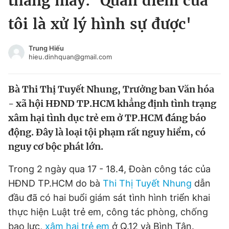
tháng máy: 'Quan điểm của
Chuyên mục khác
tôi là xử lý hình sự được'
Tin đã xem
Chào ngày mới
Tin 24h
Trung Hiếu
Đăng xuất
hieu.dinhquan@gmail.com
Tin thị trường
Tin 360
Bà Thi Thị Tuyết Nhung, Trưởng ban Văn hóa
Video
Magazine
- xã hội HĐND TP.HCM khẳng định tình trạng
xâm hại tình dục trẻ em ở TP.HCM đáng báo
động. Đây là loại tội phạm rất nguy hiểm, có
Sản phẩm khác
nguy cơ bộc phát lớn.
Tiện ích
Bạn cần biết
Trong 2 ngày qua 17 - 18.4, Đoàn công tác của
HĐND TP.HCM do bà
Thi Thị Tuyết Nhung
dẫn
Thông tin tòa soạn
Liên hệ quảng cáo
đầu đã có hai buổi giám sát tình hình triển khai
thực hiện Luật trẻ em, công tác phòng, chống
bạo lực,
xâm hại trẻ em
ở Q.12 và Bình Tân.