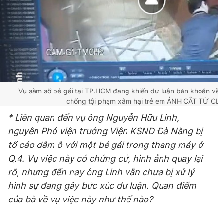
Vụ sàm sỡ bé gái tại TP.HCM đang khiến dư luận băn khoăn v
chống tội phạm xâm hại trẻ em
ẢNH CẮT TỪ CL
* Liên quan đến vụ ông Nguyễn Hữu Linh,
nguyên Phó viện trưởng Viện KSND Đà Nẵng bị
tố cáo dâm ô với một bé gái trong thang máy ở
Q.4. Vụ việc này có chứng cứ, hình ảnh quay lại
rõ, nhưng đến nay ông Linh vẫn chưa bị xử lý
hình sự đang gây bức xúc dư luận. Quan điểm
của bà về vụ việc này như thế nào?