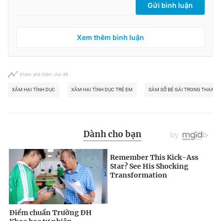
Gửi bình luận
Xem thêm bình luận
Khám phá thêm chủ đề
XÂM HẠI TÌNH DỤC
XÂM HẠI TÌNH DỤC TRẺ EM
SÀM SỠ BÉ GÁI TRONG THANG