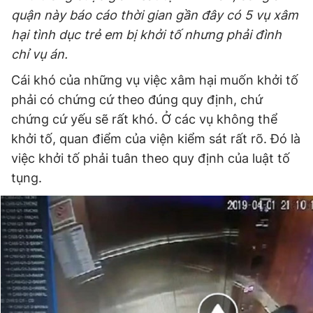
quận này báo cáo thời gian gần đây có 5 vụ xâm
Giấy phép xuất bản số 110/GP - BTTTT cấp ngày 24.3.2020
© 2003-2026 Bản quyền thuộc về Báo Thanh Niên. Cấm sao
hại tình dục trẻ em bị khởi tố nhưng phải đình
chép dưới mọi hình thức nếu không có sự chấp thuận bằng văn
bản. Phát triển bởi ePi Technologies, JSC.
chỉ vụ án.
Cái khó của những vụ việc xâm hại muốn khởi tố
phải có chứng cứ theo đúng quy định, chứ
chứng cứ yếu sẽ rất khó. Ở các vụ không thể
khởi tố, quan điểm của viện kiểm sát rất rõ. Đó là
việc khởi tố phải tuân theo quy định của luật tố
tụng.