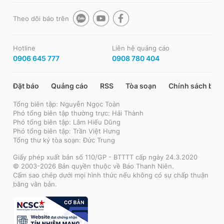
Theo dõi báo trên
Hotline
Liên hệ quảng cáo
0906 645 777
0908 780 404
Đặt báo
Quảng cáo
RSS
Tòa soạn
Chính sách bảo
Tổng biên tập: Nguyễn Ngọc Toàn
Phó tổng biên tập thường trực: Hải Thành
Phó tổng biên tập: Lâm Hiếu Dũng
Phó tổng biên tập: Trần Việt Hưng
Tổng thư ký tòa soạn: Đức Trung
Giấy phép xuất bản số 110/GP - BTTTT cấp ngày 24.3.2020
© 2003-2026 Bản quyền thuộc về Báo Thanh Niên.
Cấm sao chép dưới mọi hình thức nếu không có sự chấp thuận
bằng văn bản.