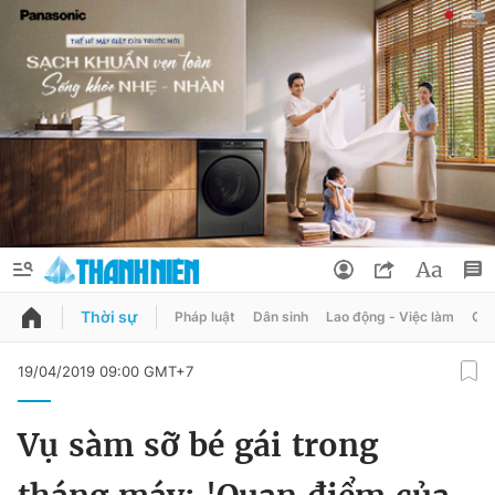
Thời sự
Pháp luật
Dân sinh
Lao động - Việc làm
Quy
QUẢNG CÁO
ĐẶT BÁO
19/04/2019 09:00 GMT+7
Thông tin tài khoản
Vụ sàm sỡ bé gái trong
Đổi mật khẩu
Chuyên mục
Tin đã lưu