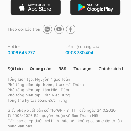
Theo dõi báo trên
Hotline
Liên hệ quảng cáo
0906 645 777
0908 780 404
Đặt báo
Quảng cáo
RSS
Tòa soạn
Chính sách bảo
Tổng biên tập: Nguyễn Ngọc Toàn
Phó tổng biên tập thường trực: Hải Thành
Phó tổng biên tập: Lâm Hiếu Dũng
Phó tổng biên tập: Trần Việt Hưng
Tổng thư ký tòa soạn: Đức Trung
Giấy phép xuất bản số 110/GP - BTTTT cấp ngày 24.3.2020
© 2003-2026 Bản quyền thuộc về Báo Thanh Niên.
Cấm sao chép dưới mọi hình thức nếu không có sự chấp thuận
bằng văn bản.