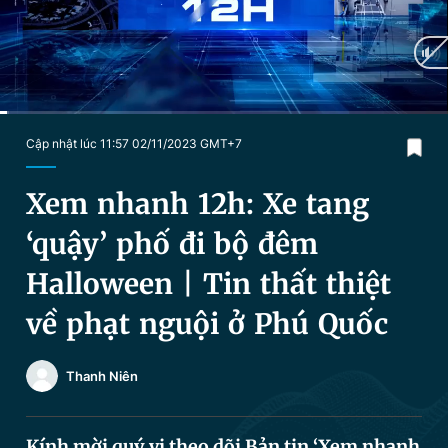
Chuyên mục khác
Tin đã xem
Chào ngày mới
Tin 24h
Đăng xuất
Tin thị trường
Tin 360
Current
0:18
/
Duration
19:19
Cập nhật lúc 11:57 02/11/2023 GMT+7
Time
Video
Magazine
Xem nhanh 12h: Xe tang
‘quậy’ phố đi bộ đêm
Sản phẩm khác
Halloween | Tin thất thiệt
Tiện ích
Bạn cần biết
về phạt nguội ở Phú Quốc
Thông tin tòa soạn
Liên hệ quảng cáo
Thanh Niên
Kính mời quý vị theo dõi Bản tin ‘Xem nhanh