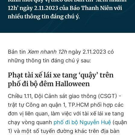
12h’ ngày 2.11.2023 của Báo Thanh Niên với
nhiều thông tin đáng chú ý.
Đọc Thanh Niên trên điện thoại
Bản tin
Xem nhanh 12h
ngày 2.11.2023 có
Theo dõi báo trên
những thông tin đáng chú ý sau:
Phạt tài xế lái xe tang ‘quậy’ trên
Hotline
Liên hệ quảng cáo
0906 645 777
0908 780 404
phố đi bộ đêm Halloween
Chiều 1.11, Đội Cảnh sát giao thông (CSGT) -
Đặt báo
Quảng cáo
RSS
Tòa soạn
Chính sách bảo
trật tự Công an quận 1, TP.HCM phối hợp các
Tổng biên tập: Nguyễn Ngọc Toàn
đơn vị liên quan, làm việc với tài xế lái xe tang
Phó tổng biên tập thường trực: Hải Thành
Phó tổng biên tập: Lâm Hiếu Dũng
chạy vòng quanh
phố đi bộ Nguyễn Huệ
(quận
Phó tổng biên tập: Trần Việt Hưng
1) và một số tuyến đường khác trên địa bàn
Tổng thư ký tòa soạn: Đức Trung