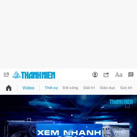
Video
Thời sự
Đời sống
Giải trí
Giáo dục
Sức khỏe
QUẢNG CÁO
ĐẶT BÁO
Thông tin tài khoản
Đổi mật khẩu
Chuyên mục
Tin đã lưu