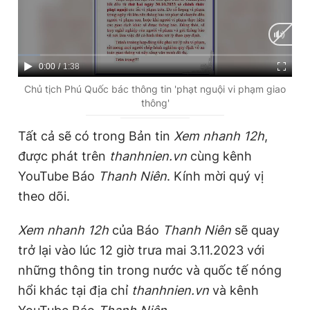
C
0:00
/
D
1:38
u
u
Chủ tịch Phú Quốc bác thông tin 'phạt nguội vi phạm giao
thông'
r
r
r
a
Tất cả sẽ có trong Bản tin
Xem nhanh 12h
,
e
t
được phát trên
thanhnien.vn
cùng kênh
n
i
YouTube Báo
Thanh Niên
. Kính mời quý vị
t
o
theo dõi.
T
n
Xem nhanh 12h
của Báo
Thanh Niên
sẽ quay
i
trở lại vào lúc 12 giờ trưa mai 3.11.2023 với
m
những thông tin trong nước và quốc tế nóng
e
hổi khác tại địa chỉ
thanhnien.vn
và kênh