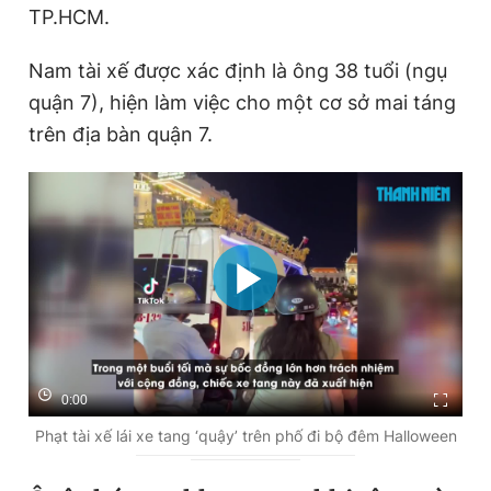
TP.HCM.
Giấy phép xuất bản số 110/GP - BTTTT cấp ngày 24.3.2020
© 2003-2026 Bản quyền thuộc về Báo Thanh Niên. Cấm sao
chép dưới mọi hình thức nếu không có sự chấp thuận bằng văn
Nam tài xế được xác định là ông 38 tuổi (ngụ
bản. Phát triển bởi ePi Technologies, JSC.
quận 7), hiện làm việc cho một cơ sở mai táng
trên địa bàn quận 7.
0:00
Phạt tài xế lái xe tang ‘quậy’ trên phố đi bộ đêm Halloween