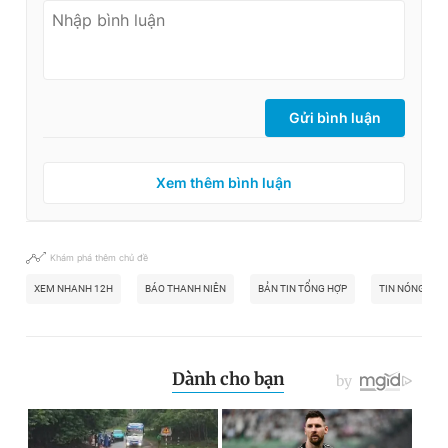
Gửi bình luận
Xem thêm bình luận
Khám phá thêm chủ đề
XEM NHANH 12H
BÁO THANH NIÊN
BẢN TIN TỔNG HỢP
TIN NÓNG