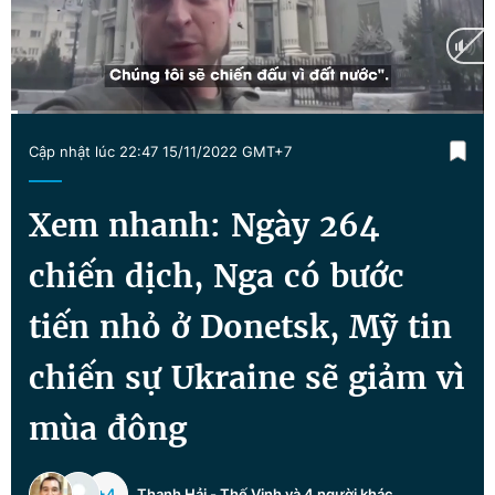
Chuyên mục khác
Tin đã xem
Chào ngày mới
Tin 24h
Đăng xuất
Current
0:14
/
Duration
16:00
Tin thị trường
Tin 360
Cập nhật lúc 22:47 15/11/2022 GMT+7
Time
Video
Magazine
Xem nhanh: Ngày 264
chiến dịch, Nga có bước
Sản phẩm khác
tiến nhỏ ở Donetsk, Mỹ tin
Tiện ích
Bạn cần biết
chiến sự Ukraine sẽ giảm vì
Thông tin tòa soạn
Liên hệ quảng cáo
mùa đông
+4
Thanh Hải
-
Thế Vinh
và 4 người khác