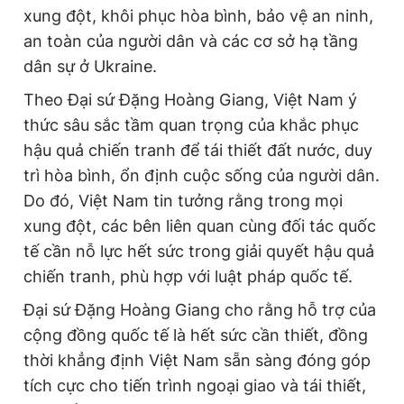
xung đột, khôi phục hòa bình, bảo vệ an ninh,
Giấy phép xuất bản số 110/GP - BTTTT cấp ngày 24.3.2020
© 2003-2026 Bản quyền thuộc về Báo Thanh Niên. Cấm sao
an toàn của người dân và các cơ sở hạ tầng
chép dưới mọi hình thức nếu không có sự chấp thuận bằng văn
dân sự ở Ukraine.
bản. Phát triển bởi ePi Technologies, JSC.
Theo Đại sứ Đặng Hoàng Giang, Việt Nam ý
thức sâu sắc tầm quan trọng của khắc phục
hậu quả chiến tranh để tái thiết đất nước, duy
trì hòa bình, ổn định cuộc sống của người dân.
Do đó, Việt Nam tin tưởng rằng trong mọi
xung đột, các bên liên quan cùng đối tác quốc
tế cần nỗ lực hết sức trong giải quyết hậu quả
chiến tranh, phù hợp với luật pháp quốc tế.
Đại sứ Đặng Hoàng Giang cho rằng hỗ trợ của
cộng đồng quốc tế là hết sức cần thiết, đồng
thời khẳng định Việt Nam sẵn sàng đóng góp
tích cực cho tiến trình ngoại giao và tái thiết,