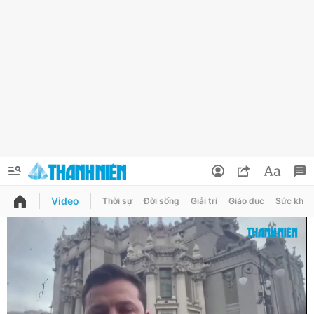
Video
Thời sự
Đời sống
Giải trí
Giáo dục
Sức khỏe
QUẢNG CÁO
ĐẶT BÁO
Thông tin tài khoản
Đổi mật khẩu
Chuyên mục
Tin đã lưu