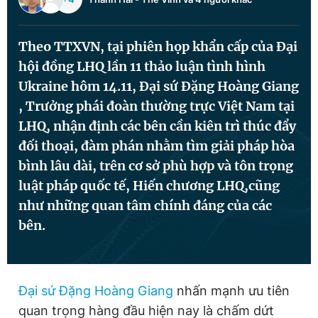
Theo TTXVN, tại phiên họp khẩn cấp của Đại
Đọc Thanh Niên trên điện thoại
hội đồng LHQ lần 11 thảo luận tình hình
Ukraine hôm 14.11, Đại sứ Đặng Hoàng Giang
, Trưởng phái đoàn thường trực Việt Nam tại
LHQ, nhận định các bên cần kiên trì thúc đẩy
Theo dõi báo trên
đối thoại, đàm phán nhằm tìm giải pháp hòa
bình lâu dài, trên cơ sở phù hợp và tôn trọng
Hotline
Liên hệ quảng cáo
luật pháp quốc tế, Hiến chương LHQ,cũng
0906 645 777
0908 780 404
như những quan tâm chính đáng của các
bên.
Đặt báo
Quảng cáo
RSS
Tòa soạn
Chính sách bảo
Tổng biên tập: Nguyễn Ngọc Toàn
Phó tổng biên tập thường trực: Hải Thành
Phó tổng biên tập: Lâm Hiếu Dũng
Đại sứ Đặng Hoàng Giang
nhấn mạnh ưu tiên
Phó tổng biên tập: Trần Việt Hưng
Tổng thư ký tòa soạn: Đức Trung
quan trọng hàng đầu hiện nay là chấm dứt