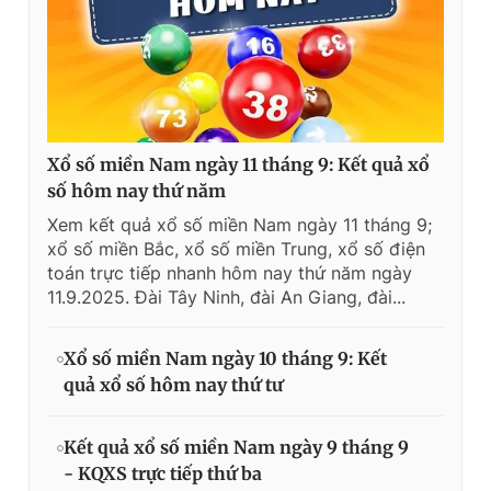
Xổ số miền Nam ngày 11 tháng 9: Kết quả xổ
số hôm nay thứ năm
Xem kết quả xổ số miền Nam ngày 11 tháng 9;
xổ số miền Bắc, xổ số miền Trung, xổ số điện
toán trực tiếp nhanh hôm nay thứ năm ngày
11.9.2025. Đài Tây Ninh, đài An Giang, đài...
Xổ số miền Nam ngày 10 tháng 9: Kết
quả xổ số hôm nay thứ tư
Kết quả xổ số miền Nam ngày 9 tháng 9
- KQXS trực tiếp thứ ba