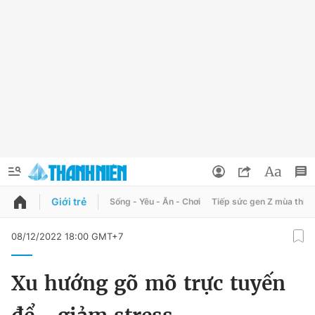
Giới trẻ
Sống - Yêu - Ăn - Chơi
Tiếp sức gen Z mùa thi
QUẢNG CÁO
ĐẶT BÁO
08/12/2022 18:00 GMT+7
Thông tin tài khoản
Xu hướng gõ mõ trực tuyến
Đổi mật khẩu
Chuyên mục
Tin đã lưu