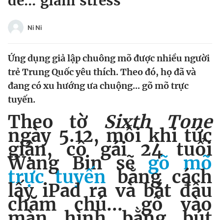
để... giảm stress
Chuyên mục khác
Tin đã xem
Ni Ni
Chào ngày mới
Tin 24h
Đăng xuất
Ứng dụng giả lập chuông mõ được nhiều người
Tin thị trường
Tin 360
trẻ Trung Quốc yêu thích. Theo đó, họ đã và
đang có xu hướng ưa chuộng... gõ mõ trực
Video
Magazine
tuyến.
Theo tờ
Sixth Tone
ngày 5.12, mỗi khi tức
Sản phẩm khác
giận, cô gái 24 tuổi
Tiện ích
Bạn cần biết
Wang Bin sẽ
gõ mõ
trực tuyến
bằng cách
Thông tin tòa soạn
Liên hệ quảng cáo
lấy iPad ra và bắt đầu
chăm chú... gõ vào
màn hình bằng bút