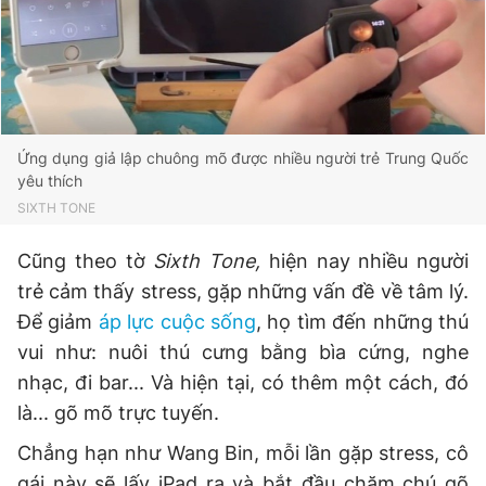
Giấy phép xuất bản số 110/GP - BTTTT cấp ngày 24.3.2020
© 2003-2026 Bản quyền thuộc về Báo Thanh Niên. Cấm sao
chép dưới mọi hình thức nếu không có sự chấp thuận bằng văn
bản. Phát triển bởi ePi Technologies, JSC.
Ứng dụng giả lập chuông mõ được nhiều người trẻ Trung Quốc
yêu thích
SIXTH TONE
Cũng theo tờ
Sixth Tone,
hiện nay nhiều người
trẻ cảm thấy stress, gặp những vấn đề về tâm lý.
Để giảm
áp lực cuộc sống
, họ tìm đến những thú
vui như: nuôi thú cưng bằng bìa cứng, nghe
nhạc, đi bar... Và hiện tại, có thêm một cách, đó
là... gõ mõ trực tuyến.
Chẳng hạn như Wang Bin, mỗi lần gặp stress, cô
gái này sẽ lấy iPad ra và bắt đầu chăm chú gõ