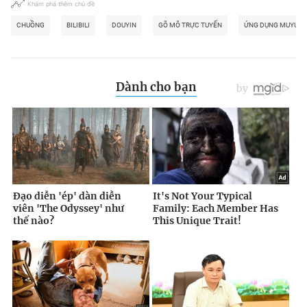
Khám phá thêm chủ đề
CHUỒNG
BILIBILI
DOUYIN
GÕ MÕ TRỰC TUYẾN
ỨNG DỤNG MUYU