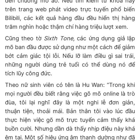
đến chuông mõ ảo. Nếu tìm kiếm từ khóa này
trên trang web phát video trực tuyến phổ biến
Bilibili, các kết quả hàng đầu đều hiển thị hàng
trăm nghìn hoặc thậm chí hàng triệu lượt xem.
Cũng theo tờ
Sixth Tone,
các ứng dụng giả lập
mõ ban đầu được sử dụng như một cách để giảm
bớt cảm giác tội lỗi. Nếu lỡ làm điều gì sai trái,
những người dùng trẻ tuổi có thể dùng nó để
tích lũy công đức.
Theo nữ sinh viên có tên là Hu Wan: “Trong khi
mọi người đều biết rằng việc gõ mõ online là trò
đùa, tôi lại nghĩ đây là một nghi lễ đơn giản,
thuận tiện, thoải mái. Bản thân tôi vào lúc đầu
thực hiện việc gõ mõ trực tuyến cảm thấy khá
buồn cười. Nhưng dần dà thấy nhịp điệu này khá
êm tai. Một số hiệu ứng âm thanh dường như đã