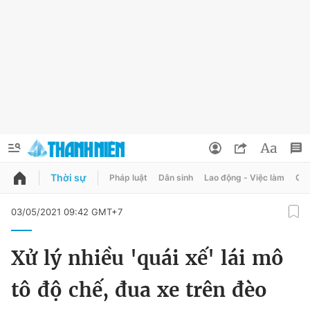
Thời sự
Pháp luật
Dân sinh
Lao động - Việc làm
Quy
QUẢNG CÁO
ĐẶT BÁO
03/05/2021 09:42 GMT+7
Thông tin tài khoản
Xử lý nhiều 'quái xế' lái mô
Đổi mật khẩu
Chuyên mục
tô độ chế, đua xe trên đèo
Tin đã lưu
Chuyên mục khác