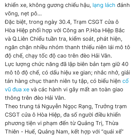
khiển xe, không gương chiếu hậu,
lạng lách
đánh
Đọc Thanh Niên trên điện thoại
võng, nẹt pô…
Đặc biệt, trong ngày 30.4, Trạm CSGT cửa ô
Hòa Hiệp phối hợp với Công an P.Hòa Hiệp Bắc
và Q.Liên Chiểu tuần tra, kiểm soát, phát hiện,
ngăn chặn nhiều nhóm thanh thiếu niên lái mô tô
Theo dõi báo trên
độ chế, chạy tốc độ cao trên đèo Hải Vân.
Lực lượng chức năng đã lập biên bản tạm giữ 40
Hotline
Liên hệ quảng cáo
mô tô độ chế, có dấu hiệu xe gian; nhắc nhở, giải
0906 645 777
0908 780 404
tán hàng chục thanh niên tụ tập, có biểu hiện
cổ
vũ đua xe
và các hành vi gây mất an toàn giao
Đặt báo
Quảng cáo
RSS
Tòa soạn
Chính sách bảo
thông trên đèo Hải Vân.
Tổng biên tập: Nguyễn Ngọc Toàn
Phó tổng biên tập thường trực: Hải Thành
Theo trung tá Nguyễn Ngọc Rạng, Trưởng trạm
Phó tổng biên tập: Lâm Hiếu Dũng
CSGT cửa ô Hòa Hiệp, đa số người điều khiển
Phó tổng biên tập: Trần Việt Hưng
Tổng thư ký tòa soạn: Đức Trung
phương tiện vi phạm đến từ Quảng Trị, Thừa
Thiên - Huế, Quảng Nam, kết hợp với “quái xế”
Giấy phép xuất bản số 110/GP - BTTTT cấp ngày 24.3.2020