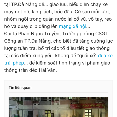
© 2003-2026 Bản quyền thuộc về Báo Thanh Niên. Cấm sao
tại TP.Đà Nẵng để… giao lưu, biểu diễn chạy xe
chép dưới mọi hình thức nếu không có sự chấp thuận bằng văn
máy nẹt pô, lạng lách, bốc đầu. Cứ sau mỗi lượt,
bản. Phát triển bởi ePi Technologies, JSC.
nhóm ngồi trong quán nước lại cổ vũ, vỗ tay, reo
hò và quay clip đăng lên
mạng xã hội
…
Đại tá Phan Ngọc Truyền, Trưởng phòng CSGT
Công an TP.Đà Nẵng, cho biết đã tăng cường lực
lượng tuần tra, bố trí các tổ điều tiết giao thông
tại các điểm xung yếu, không để "quái xế"
đua xe
trái phép
… để kiểm soát tình trạng vi phạm giao
thông trên đèo Hải Vân.
Tin liên quan