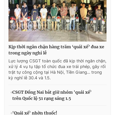
Kịp thời ngăn chặn hàng trăm ‘quái xế’ đua xe
trong ngày nghỉ lễ
Lực lượng CSGT toàn quốc đã kịp thời ngăn chặn,
xử lý 4 vụ tụ tập tổ chức đua xe trái phép, gây rối
trật tự công cộng tại Hà Nội, Tiền Giang... trong
kỳ nghỉ lễ 30.4 và 1.5.
CSGT Đồng Nai bắt giữ nhóm 'quái xế'
trên Quốc lộ 51 rạng sáng 1.5
'Quái xế' nhờn thuốc!