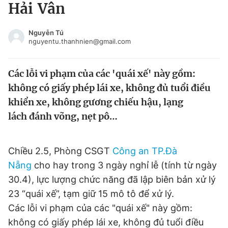
Hải Vân
Tin đã xem
Chào ngày mới
Tin 24h
Nguyễn Tú
Đăng xuất
nguyentu.thanhnien@gmail.com
Tin thị trường
Tin 360
Các lỗi vi phạm của các 'quái xế' này gồm:
Video
Magazine
không có giấy phép lái xe, không đủ tuổi điều
khiển xe, không gương chiếu hậu, lạng
lách đánh võng, nẹt pô…
Sản phẩm khác
Tiện ích
Bạn cần biết
Chiều 2.5, Phòng CSGT
Công an TP.Đà
Nẵng
cho hay trong 3 ngày nghỉ lễ (tính từ ngày
Thông tin tòa soạn
Liên hệ quảng cáo
30.4), lực lượng chức năng đã lập biên bản xử lý
23 “quái xế”, tạm giữ 15 mô tô để xử lý.
Các lỗi vi phạm của các "quái xế" này gồm:
không có giấy phép lái xe, không đủ tuổi điều