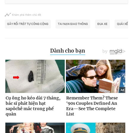
Khám phá thêm chủ đề
GÂY RỐI TRẬT TỰ CÔNG CỘNG
TAI NẠN GIAO THÔNG
ĐUA XE
QUÁI XẾ