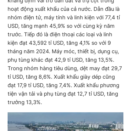
khẳng định vai trò dẫn dắt và trụ cột trong
hoạt động xuất khẩu của cả nước. Dẫn đầu là
nhóm điện tử, máy tính và linh kiện với 77,4 tỉ
Đọc Thanh Niên trên điện thoại
USD, tăng mạnh 45,9% so với cùng kỳ năm
trước. Tiếp đó là điện thoại các loại và linh
kiện đạt 43,592 tỉ USD, tăng 4,1% so với 9
tháng năm 2024. Máy móc, thiết bị, dụng cụ,
Theo dõi báo trên
phụ tùng khác đạt 42,9 tỉ USD, tăng 13,5%.
Trong nhóm hàng tiêu dùng, dệt may đạt 29,7
Hotline
Liên hệ quảng cáo
tỉ USD, tăng 8,6%. Xuất khẩu giày dép cũng
0906 645 777
0908 780 404
đạt 17,9 tỉ USD, tăng 7,4%. Xuất khẩu phương
tiện vận tải và phụ tùng đạt 12,7 tỉ USD, tăng
Đặt báo
Quảng cáo
RSS
Tòa soạn
Chính sách bảo
trưởng 13,3%.
Tổng biên tập: Nguyễn Ngọc Toàn
Phó tổng biên tập thường trực: Hải Thành
Phó tổng biên tập: Lâm Hiếu Dũng
Phó tổng biên tập: Trần Việt Hưng
Tổng thư ký tòa soạn: Đức Trung