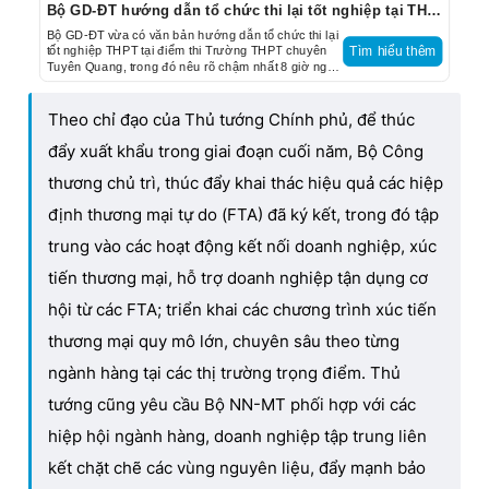
Bộ GD-ĐT hướng dẫn tổ chức thi lại tốt nghiệp tại THPT chuyên Tuyên Quang
Bộ GD-ĐT vừa có văn bản hướng dẫn tổ chức thi lại
tốt nghiệp THPT tại điểm thi Trường THPT chuyên
Tìm hiểu thêm
Tuyên Quang, trong đó nêu rõ chậm nhất 8 giờ ngày
19.8, địa phương phải công bố kết quả thi.
Theo chỉ đạo của Thủ tướng Chính phủ, để thúc
đẩy xuất khẩu trong giai đoạn cuối năm, Bộ Công
thương chủ trì, thúc đẩy khai thác hiệu quả các hiệp
định thương mại tự do (FTA) đã ký kết, trong đó tập
trung vào các hoạt động kết nối doanh nghiệp, xúc
tiến thương mại, hỗ trợ doanh nghiệp tận dụng cơ
hội từ các FTA; triển khai các chương trình xúc tiến
thương mại quy mô lớn, chuyên sâu theo từng
ngành hàng tại các thị trường trọng điểm. Thủ
tướng cũng yêu cầu Bộ NN-MT phối hợp với các
hiệp hội ngành hàng, doanh nghiệp tập trung liên
kết chặt chẽ các vùng nguyên liệu, đẩy mạnh bảo