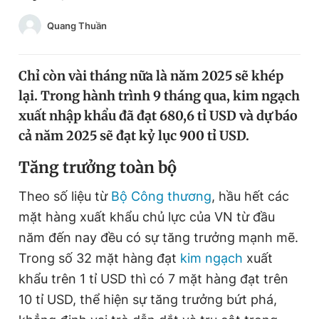
Chuyên mục khác
Quang Thuần
Tin đã xem
Chào ngày mới
Tin 24h
Đăng xuất
Chỉ còn vài tháng nữa là năm 2025 sẽ khép
Tin thị trường
Tin 360
lại. Trong hành trình 9 tháng qua, kim ngạch
xuất nhập khẩu đã đạt 680,6 tỉ USD và dự báo
cả năm 2025 sẽ đạt kỷ lục 900 tỉ USD.
Video
Magazine
Tăng trưởng toàn bộ
Sản phẩm khác
Theo số liệu từ
Bộ Công thương
, hầu hết các
mặt hàng xuất khẩu chủ lực của VN từ đầu
Tiện ích
Bạn cần biết
năm đến nay đều có sự tăng trưởng mạnh mẽ.
Trong số 32 mặt hàng đạt
kim ngạch
xuất
Thông tin tòa soạn
Liên hệ quảng cáo
khẩu trên 1 tỉ USD thì có 7 mặt hàng đạt trên
10 tỉ USD, thể hiện sự tăng trưởng bứt phá,