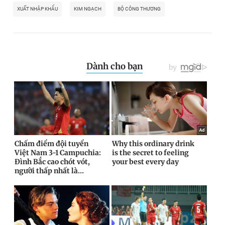
XUẤT NHẬP KHẨU
KIM NGẠCH
BỘ CÔNG THƯƠNG