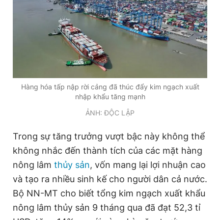
Giấy phép xuất bản số 110/GP - BTTTT cấp ngày 24.3.2020
© 2003-2026 Bản quyền thuộc về Báo Thanh Niên. Cấm sao
chép dưới mọi hình thức nếu không có sự chấp thuận bằng văn
bản. Phát triển bởi ePi Technologies, JSC.
Hàng hóa tấp nập rời cảng đã thúc đẩy kim ngạch xuất
nhập khẩu tăng mạnh
ẢNH: ĐỘC LẬP
Trong sự tăng trưởng vượt bậc này không thể
không nhắc đến thành tích của các mặt hàng
nông lâm
thủy sản
, vốn mang lại lợi nhuận cao
và tạo ra nhiều sinh kế cho người dân cả nước.
Bộ NN-MT cho biết tổng kim ngạch xuất khẩu
nông lâm thủy sản 9 tháng qua đã đạt 52,3 tỉ