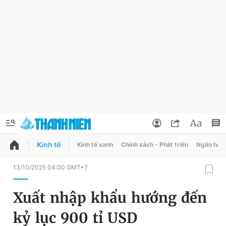
Kinh tế
Kinh tế xanh
Chính sách - Phát triển
Ngân hàn
QUẢNG CÁO
ĐẶT BÁO
13/10/2025 04:00 GMT+7
Thông tin tài khoản
Xuất nhập khẩu hướng đến
Đổi mật khẩu
Chuyên mục
kỷ lục 900 tỉ USD
Tin đã lưu