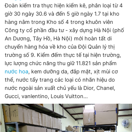
Đoàn kiểm tra thực hiện kiểm kê, phân loại từ 4
giờ 30 ngày 30.6 và đến 5 giờ ngày 1.7 tại kho
Đọc Thanh Niên trên điện thoại
hàng nằm trong Kho số 4 trong khuôn viên
Công ty cổ phần đầu tư - xây dựng Hà Nội (phố
An Dương, Tây Hồ, Hà Nội) mới hoàn tất di
chuyển hàng hóa về kho của Đội Quản lý thị
trường số 9. Kiểm đếm thực tế tại hiện trường,
Theo dõi báo trên
lực lượng chức năng thu giữ 11.821 sản phẩm
nước hoa
, kem dưỡng da, đắp mặt, xịt mùi cơ
Hotline
Liên hệ quảng cáo
thể, nước tẩy trang các loại có nhãn hiệu do
0906 645 777
0908 780 404
nước ngoài sản xuất chủ yếu là Dior, Chanel,
Gucci, vanlentino, Louis Vuitton...
Đặt báo
Quảng cáo
RSS
Tòa soạn
Chính sách bảo
Tổng biên tập: Nguyễn Ngọc Toàn
Phó tổng biên tập thường trực: Hải Thành
Phó tổng biên tập: Lâm Hiếu Dũng
Phó tổng biên tập: Trần Việt Hưng
Tổng thư ký tòa soạn: Đức Trung