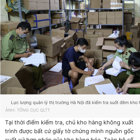
Giấy phép xuất bản số 110/GP - BTTTT cấp ngày 24.3.2020
© 2003-2026 Bản quyền thuộc về Báo Thanh Niên. Cấm sao
chép dưới mọi hình thức nếu không có sự chấp thuận bằng văn
bản. Phát triển bởi ePi Technologies, JSC.
Lực lượng quản lý thị trường Hà Nội đã kiểm tra suốt đêm kho
ẢNH: TỔNG CỤC QLTT
Tại thời điểm kiểm tra, chủ kho hàng không xuất
trình được bất cứ giấy tờ chứng minh nguồn gốc
xuất xứ hợp pháp của kho hàng hóa. Toàn bộ số