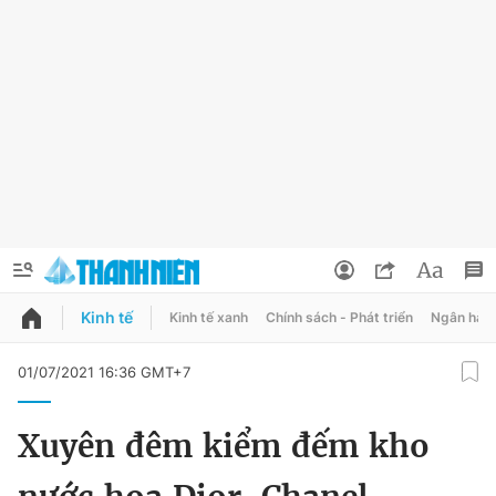
Kinh tế
Kinh tế xanh
Chính sách - Phát triển
Ngân hàn
QUẢNG CÁO
ĐẶT BÁO
01/07/2021 16:36 GMT+7
Thông tin tài khoản
Xuyên đêm kiểm đếm kho
Đổi mật khẩu
Chuyên mục
Tin đã lưu