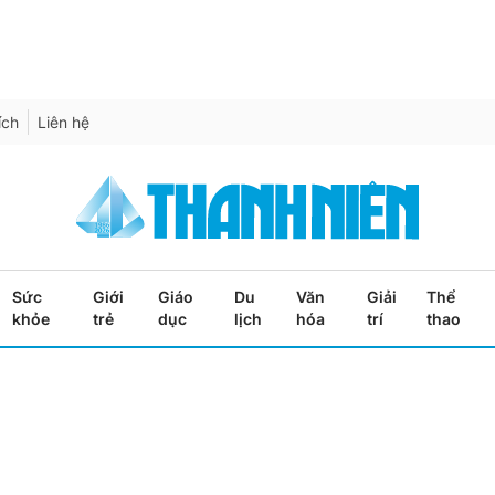
ích
Liên hệ
Sức
Giới
Giáo
Du
Văn
Giải
Thể
khỏe
trẻ
dục
lịch
hóa
trí
thao