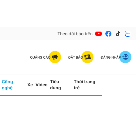
Theo dõi báo trên
QUẢNG CÁO
ĐẶT BÁO
ĐĂNG NHẬP
Công
Tiêu
Thời trang
Xe
Video
nghệ
dùng
trẻ