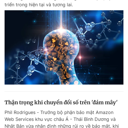
triển trong hiện tại và tương lai.
Giấy phép xuất bản số 110/GP - BTTTT cấp ngày 24.3.2020
© 2003-2026 Bản quyền thuộc về Báo Thanh Niên. Cấm sao chép
dưới mọi hình thức nếu không có sự chấp thuận bằng văn bản.
Phát triển bởi ePi Technologies, JSC.
Thận trọng khi chuyển đổi số trên 'đám mây'
Phil Rodrigues - Trưởng bộ phận bảo mật Amazon
Web Services khu vực châu Á - Thái Bình Dương và
Nhật Bản vừa nhận định những rủi ro về bảo mật, khi