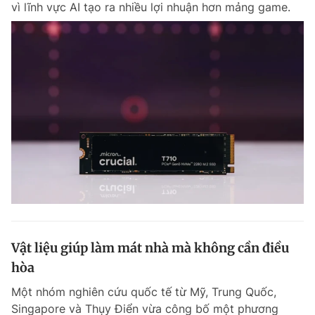
vì lĩnh vực AI tạo ra nhiều lợi nhuận hơn mảng game.
Chuyên mục khác
Tin đã xem
Chào ngày mới
Tin 24h
Đăng xuất
Tin thị trường
Tin 360
Video
Magazine
Sản phẩm khác
Tiện ích
Bạn cần biết
Vật liệu giúp làm mát nhà mà không cần điều
Thông tin tòa soạn
Liên hệ quảng cáo
hòa
Một nhóm nghiên cứu quốc tế từ Mỹ, Trung Quốc,
Singapore và Thụy Điển vừa công bố một phương