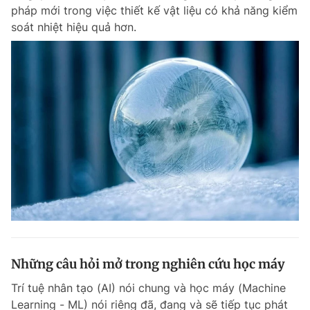
pháp mới trong việc thiết kế vật liệu có khả năng kiểm
soát nhiệt hiệu quả hơn.
Đọc Thanh Niên trên điện thoại
Theo dõi báo trên
Hotline
Liên hệ quảng cáo
0906 645 777
0908 780 404
Đặt báo
Quảng cáo
RSS
Tòa soạn
Chính sách bảo m
Tổng biên tập: Nguyễn Ngọc Toàn
Những câu hỏi mở trong nghiên cứu học máy
Phó tổng biên tập thường trực: Hải Thành
Phó tổng biên tập: Lâm Hiếu Dũng
Trí tuệ nhân tạo (AI) nói chung và học máy (Machine
Phó tổng biên tập: Trần Việt Hưng
Tổng thư ký tòa soạn: Đức Trung
Learning - ML) nói riêng đã, đang và sẽ tiếp tục phát