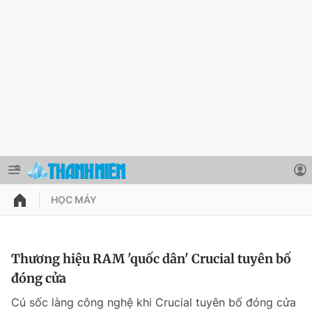
HỌC MÁY
QUẢNG CÁO
ĐẶT BÁO
Thông tin tài khoản
Thương hiệu RAM 'quốc dân' Crucial tuyên bố
đóng cửa
Đổi mật khẩu
Chuyên mục
Cú sốc làng công nghệ khi Crucial tuyên bố đóng cửa
Tin đã lưu