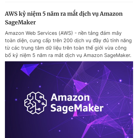
AWS kỷ niệm 5 năm ra mắt dịch vụ Amazon
SageMaker
Amazon Web Services (AWS) - nền tảng đám mây
toàn diện, cung cấp trên 200 dịch vụ đầy đủ tính năng
từ các trung tâm dữ liệu trên toàn thế giới vừa công
bố kỷ niệm 5 năm ra mắt dịch vụ Amazon SageMaker.