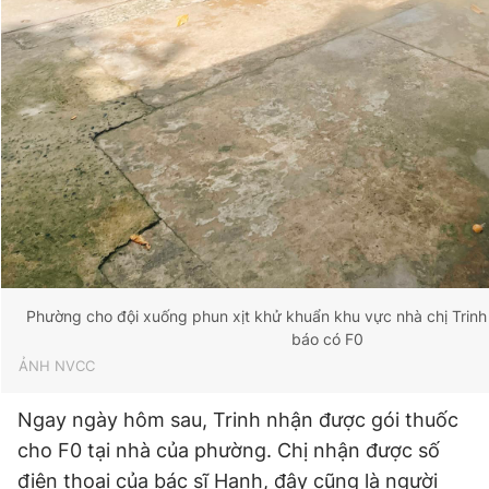
Phường cho đội xuống phun xịt khử khuẩn khu vực nhà chị Trinh
báo có F0
ẢNH NVCC
Ngay ngày hôm sau, Trinh nhận được gói thuốc
cho F0 tại nhà của phường. Chị nhận được số
điện thoại của bác sĩ Hạnh, đây cũng là người