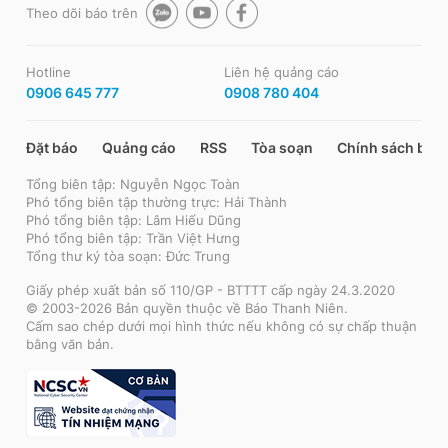
Theo dõi báo trên
Hotline
Liên hệ quảng cáo
0906 645 777
0908 780 404
Đặt báo
Quảng cáo
RSS
Tòa soạn
Chính sách bảo
Tổng biên tập: Nguyễn Ngọc Toàn
Phó tổng biên tập thường trực: Hải Thành
Phó tổng biên tập: Lâm Hiếu Dũng
Phó tổng biên tập: Trần Việt Hưng
Tổng thư ký tòa soạn: Đức Trung
Giấy phép xuất bản số 110/GP - BTTTT cấp ngày 24.3.2020
© 2003-2026 Bản quyền thuộc về Báo Thanh Niên.
Cấm sao chép dưới mọi hình thức nếu không có sự chấp thuận
bằng văn bản.