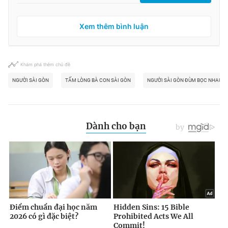
Xem thêm bình luận
Khám phá thêm chủ đề
NGƯỜI SÀI GÒN
TẤM LÒNG BÀ CON SÀI GÒN
NGƯỜI SÀI GÒN ĐÙM BỌC NHAU T