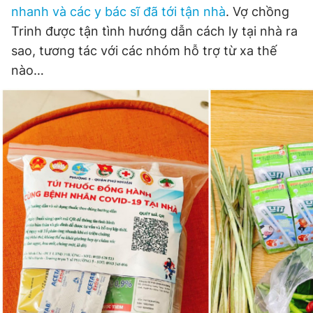
nhanh và các y bác sĩ đã tới tận nhà
. Vợ chồng
Giấy phép xuất bản số 110/GP - BTTTT cấp ngày 24.3.2020
© 2003-2026 Bản quyền thuộc về Báo Thanh Niên. Cấm sao
Trinh được tận tình hướng dẫn cách ly tại nhà ra
chép dưới mọi hình thức nếu không có sự chấp thuận bằng văn
sao, tương tác với các nhóm hỗ trợ từ xa thế
bản. Phát triển bởi ePi Technologies, JSC.
nào…