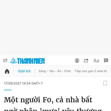
Giới trẻ
Sống - Yêu - Ăn - Chơi
Tiếp sức gen Z mùa thi
QUẢNG CÁO
ĐẶT BÁO
17/09/2021 14:54 GMT+7
Thông tin tài khoản
Một người F0, cả nhà bất
Đổi mật khẩu
Chuyên mục
Tin đã lưu