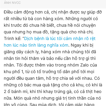
ẢNH NVCC
Điều cảm động hơn cả, chị nhận được sự giúp đỡ
rất nhiều từ bà con hàng xóm. Những người có
khi trước đó chưa hề biết, chưa hề nói chuyện
qua nhưng họ mua đồ, tặng quà cho nhà chị.
Trinh kể: “
Dịch bệnh là lúc tôi cảm nhận rõ rệt
hơn lúc nào tình làng nghĩa xóm
. Ngay khi bị
giăng dây cách ly, hàng xóm nhà chúng tôi đã
nhắn tin hỏi thăm và bảo nếu cần hỗ trợ gì thì
nhắn. Tôi được thêm vào trong nhóm Zalo của
khu phố 1, từ cô tổ trưởng tổ dân phố tới mọi
người đều quan tâm, hỗ trợ chia sẻ với nhau. Có
những cô bác mua quà tặng cho cả khu, có khi là
2 ổ bánh mì, khi thì khay trứng gà, có cả thịt heo
nữa. Món quà nhỏ nhưng giá trị tinh thần của nó
lớn vô cùng. Sau mùa dịch, tôi cảm giác hàng