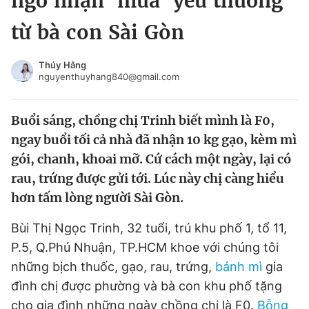
ngờ nhận 'mưa' yêu thương
Chuyên mục khác
từ bà con Sài Gòn
Tin đã xem
Chào ngày mới
Tin 24h
Thúy Hằng
Đăng xuất
nguyenthuyhang840@gmail.com
Tin thị trường
Tin 360
Buổi sáng, chồng chị Trinh biết mình là F0,
Video
Magazine
ngay buổi tối cả nhà đã nhận 10 kg gạo, kèm mì
gói, chanh, khoai mỡ. Cứ cách một ngày, lại có
rau, trứng được gửi tới. Lúc này chị càng hiểu
Sản phẩm khác
hơn tấm lòng người Sài Gòn.
Tiện ích
Bạn cần biết
Bùi Thị Ngọc Trinh, 32 tuổi, trú khu phố 1, tổ 11,
P.5, Q.Phú Nhuận, TP.HCM khoe với chúng tôi
Thông tin tòa soạn
Liên hệ quảng cáo
những bịch thuốc, gạo, rau, trứng,
bánh mì
gia
đình chị được phường và bà con khu phố tặng
cho gia đình những ngày chồng chị là F0.
Bỗng