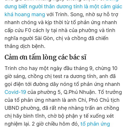
dưng biết người thân dương tính là một cảm giác
khá hoang mang
với Trinh. Song, nhờ sự hỗ trợ
Đọc Thanh Niên trên điện thoại
nhanh chóng và kịp thời từ tổ phản ứng nhanh
cấp cứu F0 cách ly tại nhà của phường và tình
nghĩa người Sài Gòn, chị và chồng đã chiến
thắng dịch bệnh.
Theo dõi báo trên
Cảm ơn tấm lòng các bác sĩ
Trinh cho hay một ngày đầu tháng 9, chừng 10
Hotline
Liên hệ quảng cáo
giờ sáng, chồng chị test ra dương tính, anh đã
0906 645 777
0908 780 404
gọi điện tới đường dây nóng tổ phản ứng nhanh
Covid-19
của phường 5, Q.Phú Nhuận. Tổ trưởng
Đặt báo
Quảng cáo
RSS
Tòa soạn
Chính sách bảo
của tổ phản ứng nhanh là anh Chi, Phó Chủ tịch
Tổng biên tập: Nguyễn Ngọc Toàn
UBND phường, đã rất nhẹ nhàng trấn an chồng
Phó tổng biên tập thường trực: Hải Thành
Phó tổng biên tập: Lâm Hiếu Dũng
chị hãy bình tĩnh, chờ bộ phận y tế xuống xét
Phó tổng biên tập: Trần Việt Hưng
Tổng thư ký tòa soạn: Đức Trung
nghiệm lại. 2 giờ chiều hôm đó,
tổ phản ứng