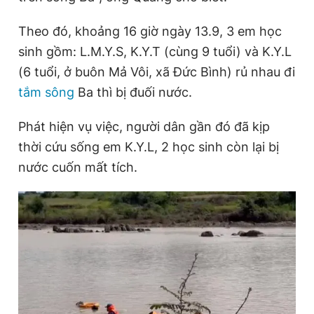
Theo đó, khoảng 16 giờ ngày 13.9, 3 em học
Đọc Thanh Niên trên điện thoại
sinh gồm: L.M.Y.S, K.Y.T (cùng 9 tuổi) và K.Y.L
(6 tuổi, ở buôn Mả Vôi, xã Đức Bình) rủ nhau đi
tắm sông
Ba thì bị đuối nước.
Phát hiện vụ việc, người dân gần đó đã kịp
Theo dõi báo trên
thời cứu sống em K.Y.L, 2 học sinh còn lại bị
nước cuốn mất tích.
Hotline
Liên hệ quảng cáo
0906 645 777
0908 780 404
Đặt báo
Quảng cáo
RSS
Tòa soạn
Chính sách bảo
Tổng biên tập: Nguyễn Ngọc Toàn
Phó tổng biên tập thường trực: Hải Thành
Phó tổng biên tập: Lâm Hiếu Dũng
Phó tổng biên tập: Trần Việt Hưng
Tổng thư ký tòa soạn: Đức Trung