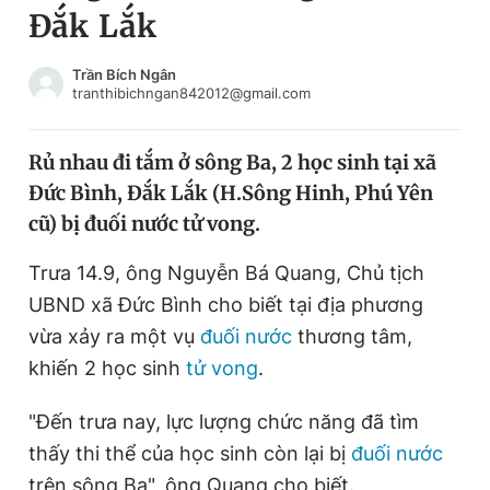
Đắk Lắk
Chuyên mục khác
Tin đã xem
Chào ngày mới
Tin 24h
Trần Bích Ngân
tranthibichngan842012@gmail.com
Đăng xuất
Tin thị trường
Tin 360
Rủ nhau đi tắm ở sông Ba, 2 học sinh tại xã
Đức Bình, Đắk Lắk (H.Sông Hinh, Phú Yên
Video
Magazine
cũ) bị đuối nước tử vong.
Trưa 14.9, ông Nguyễn Bá Quang, Chủ tịch
Sản phẩm khác
UBND xã Đức Bình cho biết tại địa phương
Tiện ích
Bạn cần biết
vừa xảy ra một vụ
đuối nước
thương tâm,
khiến 2 học sinh
tử vong
.
Thông tin tòa soạn
Liên hệ quảng cáo
"Đến trưa nay, lực lượng chức năng đã tìm
thấy thi thể của học sinh còn lại bị
đuối nước
trên sông Ba", ông Quang cho biết.