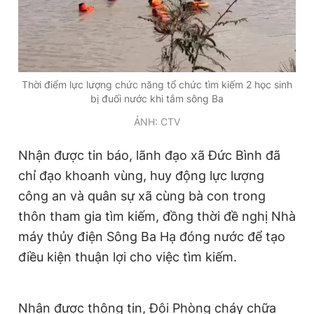
Giấy phép xuất bản số 110/GP - BTTTT cấp ngày 24.3.2020
© 2003-2026 Bản quyền thuộc về Báo Thanh Niên. Cấm sao
chép dưới mọi hình thức nếu không có sự chấp thuận bằng văn
bản. Phát triển bởi ePi Technologies, JSC.
Thời điểm lực lượng chức năng tổ chức tìm kiếm 2 học sinh
bị đuối nước khi tắm sông Ba
ẢNH: CTV
Nhận được tin báo, lãnh đạo xã Đức Bình đã
chỉ đạo khoanh vùng, huy động lực lượng
công an và quân sự xã cùng bà con trong
thôn tham gia tìm kiếm, đồng thời đề nghị Nhà
máy thủy điện Sông Ba Hạ đóng nước để tạo
điều kiện thuận lợi cho việc tìm kiếm.
Nhận được thông tin, Đội Phòng cháy chữa