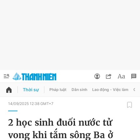
Thời sự
Pháp luật
Dân sinh
Lao động - Việc làm
Quy
QUẢNG CÁO
ĐẶT BÁO
14/09/2025 12:38 GMT+7
Thông tin tài khoản
2 học sinh đuối nước tử
Đổi mật khẩu
Chuyên mục
vong khi tắm sông Ba ở
Tin đã lưu