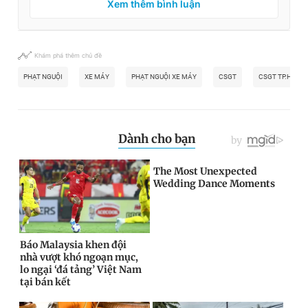
Xem thêm bình luận
Khám phá thêm chủ đề
PHẠT NGUỘI
XE MÁY
PHẠT NGUỘI XE MÁY
CSGT
CSGT TP.HCM