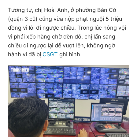
Tương tự, chị Hoài Anh, ở phường Bàn Cờ
(quận 3 cũ) cũng vừa nộp phạt nguội 5 triệu
Đọc Thanh Niên trên điện thoại
đồng vì lỗi đi ngược chiều. Trong lúc nóng vội
vì phải xếp hàng chờ đèn đỏ, chị lấn sang
chiều đi ngược lại để vượt lên, không ngờ
hành vi đã bị
CSGT
ghi hình.
Theo dõi báo trên
Hotline
Liên hệ quảng cáo
0906 645 777
0908 780 404
Đặt báo
Quảng cáo
RSS
Tòa soạn
Chính sách bảo
Tổng biên tập: Nguyễn Ngọc Toàn
Phó tổng biên tập thường trực: Hải Thành
Phó tổng biên tập: Lâm Hiếu Dũng
Phó tổng biên tập: Trần Việt Hưng
Tổng thư ký tòa soạn: Đức Trung