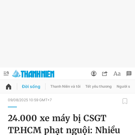
Đời sống
Thanh Niên và tôi
Tết yêu thương
Người sốn
QUẢNG CÁO
ĐẶT BÁO
09/08/2025 10:59 GMT+7
Thông tin tài khoản
24.000 xe máy bị CSGT
Đổi mật khẩu
Chuyên mục
TP.HCM phạt nguội: Nhiều
Tin đã lưu