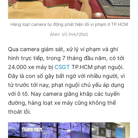
Giấy phép xuất bản số 110/GP - BTTTT cấp ngày 24.3.2020
© 2003-2026 Bản quyền thuộc về Báo Thanh Niên. Cấm sao
chép dưới mọi hình thức nếu không có sự chấp thuận bằng văn
bản. Phát triển bởi ePi Technologies, JSC.
Hàng loạt camera tự động phát hiện lỗi vi phạm ở TP.HCM
ẢNH: VŨ PHƯỢNG
Qua camera giám sát, xử lý vi phạm và ghi
hình trực tiếp, trong 7 tháng đầu năm, có tới
24.000 xe máy bị
CSGT
TP.HCM phạt nguội.
Đây là con số gây bất ngờ với nhiều người, vì
từ trước tới nay, phạt nguội chủ yếu áp dụng
với ô tô. Nay camera giăng khắp các tuyến
đường, hàng loạt xe máy cũng không thể
thoát lỗi.