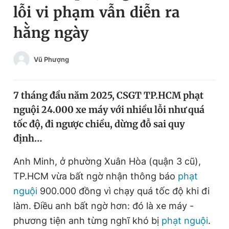
lỗi vi phạm vẫn diễn ra
Chuyên mục khác
Tin đã xem
hằng ngày
Chào ngày mới
Tin 24h
Đăng xuất
Vũ Phượng
Tin thị trường
Tin 360
7 tháng đầu năm 2025, CSGT TP.HCM phạt
Video
Magazine
nguội 24.000 xe máy với nhiều lỗi như quá
tốc độ, đi ngược chiều, dừng đỗ sai quy
Sản phẩm khác
định…
Tiện ích
Bạn cần biết
Anh Minh, ở phường Xuân Hòa (quận 3 cũ),
TP.HCM vừa bất ngờ nhận thông báo
phạt
Thông tin tòa soạn
Liên hệ quảng cáo
nguội
900.000 đồng vì chạy quá tốc độ khi đi
làm. Điều anh bất ngờ hơn: đó là xe máy -
phương tiện anh từng nghĩ khó bị
phạt nguội
.