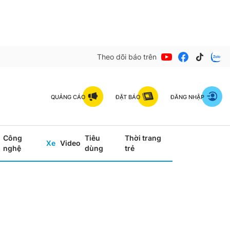
Theo dõi báo trên
QUẢNG CÁO
ĐẶT BÁO
ĐĂNG NHẬP
Công
Tiêu
Thời trang
Xe
Video
nghệ
dùng
trẻ