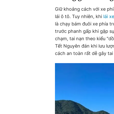
Giữ khoảng cách với xe phí
lái ô tô. Tuy nhiên, khi
lái x
là chạy bám đuôi xe phía tr
trước phanh gấp khi gặp sự
chạm, tai nạn theo kiểu "d
Tết Nguyên đán khi lưu lư
cách an toàn rất dễ gây tai