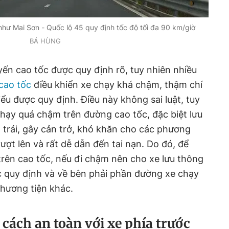
như Mai Sơn - Quốc lộ 45 quy định tốc độ tối đa 90 km/giờ
BÁ HÙNG
yến cao tốc được quy định rõ, tuy nhiên nhiều
cao tốc
điều khiển xe chạy khá chậm, thậm chí
ểu được quy định. Điều này không sai luật, tuy
 chạy quá chậm trên đường cao tốc, đặc biệt lưu
 trái, gây cản trở, khó khăn cho các phương
ợt lên và rất dễ dẫn đến tai nạn. Do đó, để
 trên cao tốc, nếu đi chậm nên cho xe lưu thông
c quy định và về bên phải phần đường xe chạy
phương tiện khác.
ách an toàn với xe phía trước