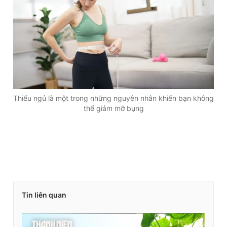
Giấy phép xuất bản số 110/GP - BTTTT cấp ngày 24.3.2020
© 2003-2026 Bản quyền thuộc về Báo Thanh Niên. Cấm sao
chép dưới mọi hình thức nếu không có sự chấp thuận bằng văn
bản. Phát triển bởi ePi Technologies, JSC.
Thiếu ngủ là một trong những nguyên nhân khiến bạn không
thể giảm mỡ bụng
Tin liên quan