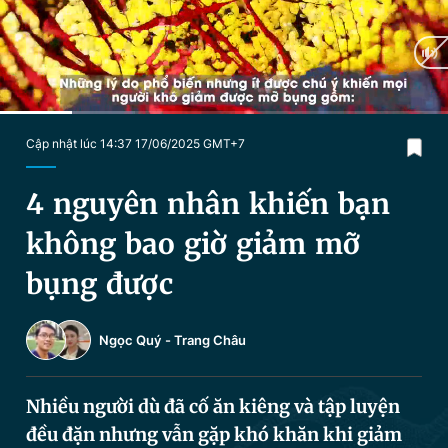
Chuyên mục khác
Tin đã xem
Chào ngày mới
Tin 24h
Đăng xuất
Tin thị trường
Tin 360
Current
0:21
/
Duration
2:09
Cập nhật lúc 14:37 17/06/2025 GMT+7
Time
Video
Magazine
4 nguyên nhân khiến bạn
không bao giờ giảm mỡ
Sản phẩm khác
bụng được
Tiện ích
Bạn cần biết
Ngọc Quý
-
Trang Châu
Thông tin tòa soạn
Liên hệ quảng cáo
Nhiều người dù đã cố ăn kiêng và tập luyện
đều đặn nhưng vẫn gặp khó khăn khi giảm