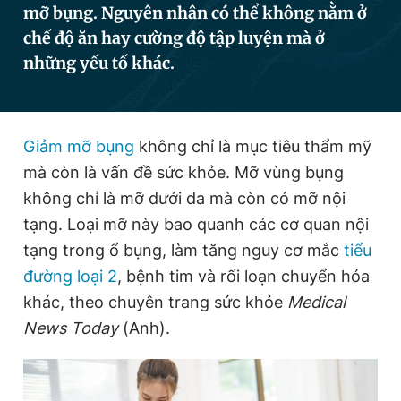
mỡ bụng. Nguyên nhân có thể không nằm ở
chế độ ăn hay cường độ tập luyện mà ở
những yếu tố khác.
Đọc Thanh Niên trên điện thoại
Giảm mỡ bụng
không chỉ là mục tiêu thẩm mỹ
mà còn là vấn đề sức khỏe. Mỡ vùng bụng
Theo dõi báo trên
không chỉ là mỡ dưới da mà còn có mỡ nội
tạng. Loại mỡ này bao quanh các cơ quan nội
Hotline
Liên hệ quảng cáo
0906 645 777
0908 780 404
tạng trong ổ bụng, làm tăng nguy cơ mắc
tiểu
đường loại 2
, bệnh tim và rối loạn chuyển hóa
Đặt báo
Quảng cáo
RSS
Tòa soạn
Chính sách bảo
khác, theo chuyên trang sức khỏe
Medical
Tổng biên tập: Nguyễn Ngọc Toàn
News Today
(Anh).
Phó tổng biên tập thường trực: Hải Thành
Phó tổng biên tập: Lâm Hiếu Dũng
Phó tổng biên tập: Trần Việt Hưng
Tổng thư ký tòa soạn: Đức Trung