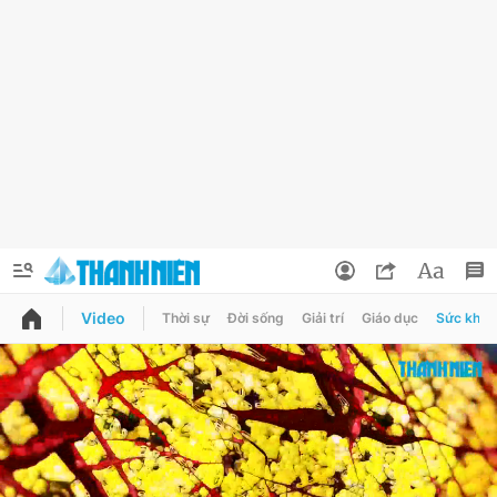
Video
Thời sự
Đời sống
Giải trí
Giáo dục
Sức khỏe
QUẢNG CÁO
ĐẶT BÁO
Thông tin tài khoản
Đổi mật khẩu
Chuyên mục
Tin đã lưu