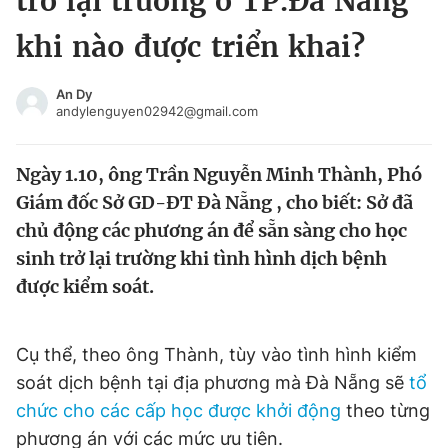
trở lại trường ở TP.Đà Nẵng
Chuyên mục khác
khi nào được triển khai?
Tin đã xem
Chào ngày mới
Tin 24h
An Dy
Đăng xuất
andylenguyen02942@gmail.com
Tin thị trường
Tin 360
Ngày 1.10, ông Trần Nguyễn Minh Thành, Phó
Video
Magazine
Giám đốc Sở GD-ĐT Đà Nẵng , cho biết: Sở đã
chủ động các phương án để sẵn sàng cho học
sinh trở lại trường khi tình hình dịch bệnh
Sản phẩm khác
được kiểm soát.
Tiện ích
Bạn cần biết
Cụ thể, theo ông Thành, tùy vào tình hình kiểm
Thông tin tòa soạn
Liên hệ quảng cáo
soát dịch bệnh tại địa phương mà Đà Nẵng sẽ
tổ
chức cho các cấp học được khởi động
theo từng
phương án với các mức ưu tiên.