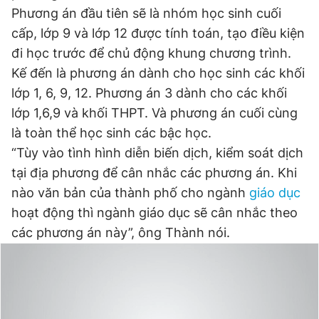
Phương án đầu tiên sẽ là nhóm học sinh cuối
cấp, lớp 9 và lớp 12 được tính toán, tạo điều kiện
Đọc Thanh Niên trên điện thoại
đi học trước để chủ động khung chương trình.
Kế đến là phương án dành cho học sinh các khối
lớp 1, 6, 9, 12. Phương án 3 dành cho các khối
lớp 1,6,9 và khối THPT. Và phương án cuối cùng
là toàn thể học sinh các bậc học.
Theo dõi báo trên
“Tùy vào tình hình diễn biến dịch, kiểm soát dịch
tại địa phương để cân nhắc các phương án. Khi
Hotline
Liên hệ quảng cáo
nào văn bản của thành phố cho ngành
giáo dục
0906 645 777
0908 780 404
hoạt động thì ngành giáo dục sẽ cân nhắc theo
các phương án này”, ông Thành nói.
Đặt báo
Quảng cáo
RSS
Tòa soạn
Chính sách bảo
Tổng biên tập: Nguyễn Ngọc Toàn
Phó tổng biên tập thường trực: Hải Thành
Phó tổng biên tập: Lâm Hiếu Dũng
Phó tổng biên tập: Trần Việt Hưng
Tổng thư ký tòa soạn: Đức Trung