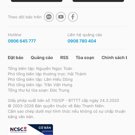
Theo dõi báo trên
Hotline
Liên hệ quảng cáo
0906 645 777
0908 780 404
Đặt báo
Quảng cáo
RSS
Tòa soạn
Chính sách bảo
Tổng biên tập: Nguyễn Ngọc Toàn
Phó tổng biên tập thường trực: Hải Thành
Phó tổng biên tập: Lâm Hiếu Dũng
Phó tổng biên tập: Trần Việt Hưng
Tổng thư ký tòa soạn: Đức Trung
Giấy phép xuất bản số 110/GP - BTTTT cấp ngày 24.3.2020
© 2003-2026 Bản quyền thuộc về Báo Thanh Niên.
Cấm sao chép dưới mọi hình thức nếu không có sự chấp thuận
bằng văn bản.