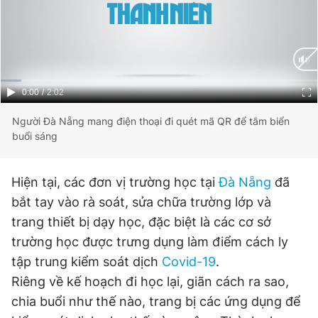
Giấy phép xuất bản số 110/GP - BTTTT cấp ngày 24.3.2020
© 2003-2026 Bản quyền thuộc về Báo Thanh Niên. Cấm sao
chép dưới mọi hình thức nếu không có sự chấp thuận bằng văn
bản. Phát triển bởi ePi Technologies, JSC.
Current
0:00
/
Duration
2:02
Time
Người Đà Nẵng mang điện thoại đi quét mã QR để tắm biển
buổi sáng
Hiện tại, các đơn vị trường học tại
Đà Nẵng
đã
bắt tay vào rà soát, sửa chữa trường lớp và
trang thiết bị dạy học, đặc biệt là các cơ sở
trường học được trưng dụng làm điểm cách ly
tập trung kiểm soát dịch
Covid-19
.
Riêng về kế hoạch đi học lại, giãn cách ra sao,
chia buổi như thế nào, trang bị các ứng dụng để