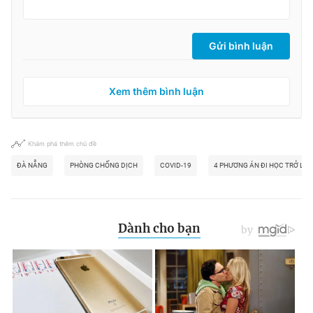
Gửi bình luận
Xem thêm bình luận
Khám phá thêm chủ đề
ĐÀ NẴNG
PHÒNG CHỐNG DỊCH
COVID-19
4 PHƯƠNG ÁN ĐI HỌC TRỞ LẠI