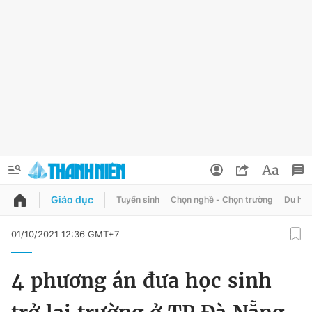
Giáo dục
Tuyển sinh
Chọn nghề - Chọn trường
Du học
QUẢNG CÁO
ĐẶT BÁO
01/10/2021 12:36 GMT+7
Thông tin tài khoản
4 phương án đưa học sinh
Đổi mật khẩu
Chuyên mục
Tin đã lưu