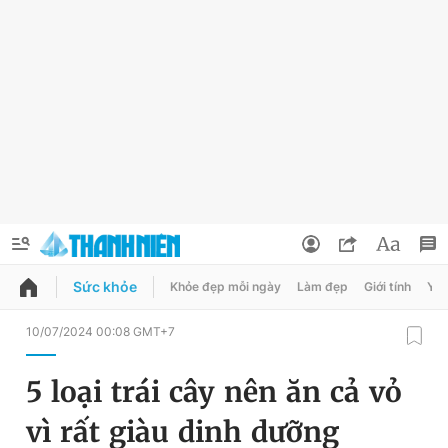
Sức khỏe
Khỏe đẹp mỗi ngày
Làm đẹp
Giới tính
Y t
QUẢNG CÁO
ĐẶT BÁO
10/07/2024 00:08 GMT+7
Thông tin tài khoản
5 loại trái cây nên ăn cả vỏ
Đổi mật khẩu
Chuyên mục
vì rất giàu dinh dưỡng
Tin đã lưu