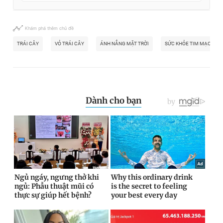
Khám phá thêm chủ đề
TRÁI CÂY
VỎ TRÁI CÂY
ÁNH NẮNG MẶT TRỜI
SỨC KHỎE TIM MẠCH