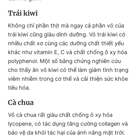
Giấy phép xuất bản số 110/GP - BTTTT cấp ngày 24.3.2020
Trái kiwi
© 2003-2026 Bản quyền thuộc về Báo Thanh Niên. Cấm sao
chép dưới mọi hình thức nếu không có sự chấp thuận bằng văn
bản. Phát triển bởi ePi Technologies, JSC.
Không chỉ phần thịt mà ngay cả phần vỏ của
trái kiwi cũng giàu dinh dưỡng. Vỏ trái kiwi có
nhiều chất xơ cùng các dưỡng chất thiết yếu
khác như vitamin E, C và chất chống ô xy hóa
polyphenol. Một số bằng chứng nghiên cứu
cho thấy ăn vỏ kiwi có thể làm giảm tình trạng
viêm nhiễm trong cơ thể và cải thiện sức khỏe
tiêu hóa.
Cà chua
Vỏ cà chua rất giàu chất chống ô xy hóa
lycopene, có tác dụng tăng cường collagen và
bảo vệ da khỏi tác hại của ánh nắng mặt trời.