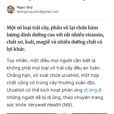
Chuyên mục khác
Ngọc Quý
Tin đã xem
lamngocquybc@gmail.com
Chào ngày mới
Tin 24h
Đăng xuất
Một số loại trái cây, phần vỏ lại chứa hàm
Tin thị trường
Tin 360
lượng dinh dưỡng cao với rất nhiều vitamin,
chất xơ, kali, magiê và nhiều dưỡng chất có
Video
Magazine
lợi khác.
Tuy nhiên, một điều mọi người cần biết là
không phải mọi loại vỏ trái cây đều an toàn.
Sản phẩm khác
Chẳng hạn, vỏ xoài chứa urushiol, một hợp
Tiện ích
Bạn cần biết
chất cũng có trong cây thường xuân độc.
Urushiol có thể kích hoạt phản ứng
dị ứng
ở
Thông tin tòa soạn
Liên hệ quảng cáo
những người dễ bị dị ứng, theo chuyên trang
sức khỏe
Verywell Health
(Mỹ).