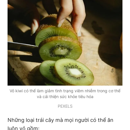
Đọc Thanh Niên trên điện thoại
Theo dõi báo trên
Hotline
Liên hệ quảng cáo
0906 645 777
0908 780 404
Vỏ kiwi có thể làm giảm tình trạng viêm nhiễm trong cơ thể
Đặt báo
Quảng cáo
RSS
Tòa soạn
Chính sách bảo
và cải thiện sức khỏe tiêu hóa
Tổng biên tập: Nguyễn Ngọc Toàn
PEXELS
Phó tổng biên tập thường trực: Hải Thành
Phó tổng biên tập: Lâm Hiếu Dũng
Những loại trái cây mà mọi người có thể ăn
Phó tổng biên tập: Trần Việt Hưng
Tổng thư ký tòa soạn: Đức Trung
luôn vỏ gồm: