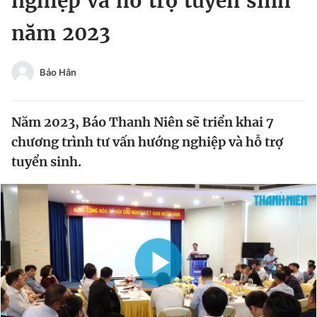
nghiệp và hỗ trợ tuyển sinh
Chuyên mục khác
năm 2023
Tin đã xem
Chào ngày mới
Tin 24h
Đăng xuất
Bảo Hân
Tin thị trường
Tin 360
Năm 2023, Báo Thanh Niên sẽ triển khai 7
Video
Magazine
chương trình tư vấn hướng nghiệp và hỗ trợ
tuyển sinh.
Sản phẩm khác
Tiện ích
Bạn cần biết
Thông tin tòa soạn
Liên hệ quảng cáo