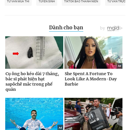
TƯ VẤN MÙA THI
TUYỂN SINH
TIKTOK BÁO THANH NIÊN
TƯ VẤN TRỰC T