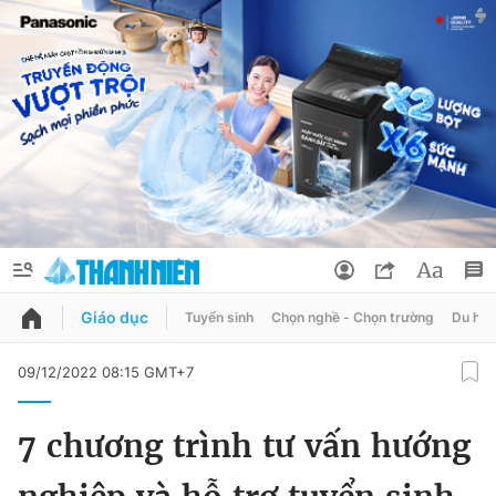
Giáo dục
Tuyển sinh
Chọn nghề - Chọn trường
Du học
QUẢNG CÁO
ĐẶT BÁO
09/12/2022 08:15 GMT+7
Thông tin tài khoản
7 chương trình tư vấn hướng
Đổi mật khẩu
Chuyên mục
Tin đã lưu