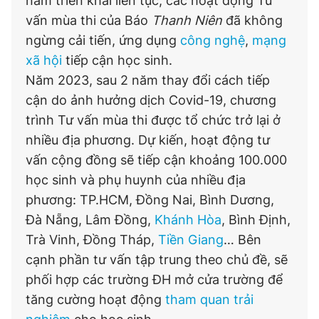
năm triển khai liên tục, các hoạt động Tư
Giấy phép xuất bản số 110/GP - BTTTT cấp ngày 24.3.2020
vấn mùa thi của Báo
Thanh Niên
đã không
© 2003-2026 Bản quyền thuộc về Báo Thanh Niên. Cấm sao
ngừng cải tiến, ứng dụng
công nghệ
,
mạng
chép dưới mọi hình thức nếu không có sự chấp thuận bằng văn
bản. Phát triển bởi ePi Technologies, JSC.
xã hội
tiếp cận học sinh.
Năm 2023, sau 2 năm thay đổi cách tiếp
cận do ảnh hưởng dịch Covid-19, chương
trình Tư vấn mùa thi được tổ chức trở lại ở
nhiều địa phương. Dự kiến, hoạt động tư
vấn cộng đồng sẽ tiếp cận khoảng 100.000
học sinh và phụ huynh của nhiều địa
phương: TP.HCM, Đồng Nai, Bình Dương,
Đà Nẵng, Lâm Đồng,
Khánh Hòa
, Bình Định,
Trà Vinh, Đồng Tháp,
Tiền Giang
… Bên
cạnh phần tư vấn tập trung theo chủ đề, sẽ
phối hợp các trường ĐH mở cửa trường để
tăng cường hoạt động
tham quan trải