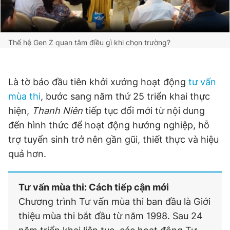
Đọc Thanh Niên trên điện thoại
Thế hệ Gen Z quan tâm điều gì khi chọn trường?
Là tờ báo đầu tiên khởi xướng hoạt động
tư vấn
mùa thi
, bước sang năm thứ 25 triển khai thực
Theo dõi báo trên
hiện,
Thanh Niên
tiếp tục đổi mới từ nội dung
đến hình thức để hoạt động hướng nghiệp, hỗ
Hotline
Liên hệ quảng cáo
trợ tuyển sinh trở nên gần gũi, thiết thực và hiệu
0906 645 777
0908 780 404
quả hơn.
Đặt báo
Quảng cáo
RSS
Tòa soạn
Chính sách bảo
Tổng biên tập: Nguyễn Ngọc Toàn
Tư vấn mùa thi: Cách tiếp cận mới
Phó tổng biên tập thường trực: Hải Thành
Chương trình Tư vấn mùa thi ban đầu là Giới
Phó tổng biên tập: Lâm Hiếu Dũng
Phó tổng biên tập: Trần Việt Hưng
thiệu mùa thi bắt đầu từ năm 1998. Sau 24
Tổng thư ký tòa soạn: Đức Trung