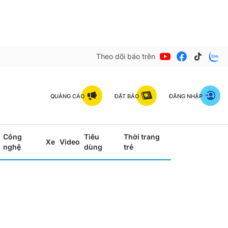
Theo dõi báo trên
QUẢNG CÁO
ĐẶT BÁO
ĐĂNG NHẬP
Công
Tiêu
Thời trang
Xe
Video
nghệ
dùng
trẻ