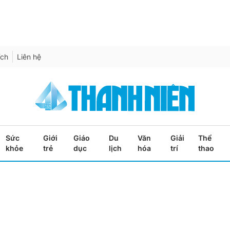
ích
Liên hệ
Sức
Giới
Giáo
Du
Văn
Giải
Thể
khỏe
trẻ
dục
lịch
hóa
trí
thao