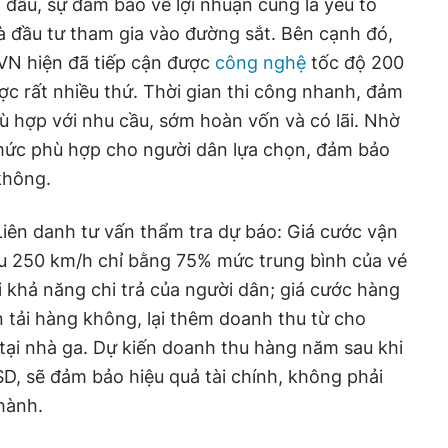
đầu, sự đảm bảo về lợi nhuận cũng là yếu tố
à đầu tư tham gia vào đường sắt. Bên cạnh đó,
 VN hiện đã tiếp cận được
công nghệ
tốc độ 200
ợc rất nhiều thứ. Thời gian thi công nhanh, đảm
ù hợp với nhu cầu, sớm hoàn vốn và có lãi. Nhờ
ở mức phù hợp cho người dân lựa chọn, đảm bảo
không.
 Liên danh tư vấn thẩm tra dự báo: Giá cước vận
u 250 km/h chỉ bằng 75% mức trung bình của vé
i khả năng chi trả của người dân; giá cước hàng
 tải hàng không, lại thêm doanh thu từ cho
tại nhà ga. Dự kiến doanh thu hàng năm sau khi
SD, sẽ đảm bảo hiệu quả tài chính, không phải
 hành.