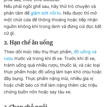
Giấy phép xuất bản số 110/GP - BTTTT cấp ngày 24.3.2020
Nếu phải ngồi ghế sau, hãy thử trò chuyện và
© 2003-2026 Bản quyền thuộc về Báo Thanh Niên. Cấm sao
phân tâm để
giảm bớt nỗi lo
. Nếu được thì mở
chép dưới mọi hình thức nếu không có sự chấp thuận bằng văn
bản. Phát triển bởi ePi Technologies, JSC.
một chút cửa để thông thoáng hoặc tiếp nhận
nguồn không khí trong lành và đừng cúi đọc bất
cứ gì.
2. Hạn chế ăn uống
Theo dõi mức tiêu thụ thực phẩm,
đồ uống và
rượu
trước và trong khi đi xe. Trước khi đi xe,
tránh uống quá nhiều rượu, thuốc lá, và các loại
thực phẩm hoặc đồ uống làm bạn khó chịu hoặc
đầy bụng. Thực phẩm nặng mùi, nhiều gia vị
hoặc chất béo có thể làm nặng thêm các triệu
chứng buồn nôn hoặc say tàu xe.