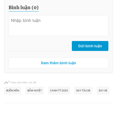
Bình luận (
0
)
Gửi bình luận
Xem thêm bình luận
Khám phá thêm chủ đề
BUỒN NÔN
BẤM HUYỆT
CANH TÝ 2020
SAY TÀU XE
SAY XE