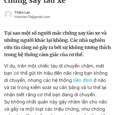
chứng say tàu xe
Chuyên mục khác
Tin đã xem
Thiên Lan
thienlan70@gmail.com
Chào ngày mới
Tin 24h
Đăng xuất
Tại sao một số người mắc chứng say tàu xe và
Tin thị trường
Tin 360
những người khác lại không. Các nhà nghiên
cứu tin rằng nó gây ra bởi sự không tương thích
Video
Magazine
trong hệ thống cảm giác của cơ thể.
Ví dụ, trên một chiếc tàu di chuyển chậm, mắt
Sản phẩm khác
bạn có thể gửi tín hiệu đến não rằng bạn không
Tiện ích
Bạn cần biết
di chuyển, nhưng các hệ thống
tiền đình
ở não
và tai trong kiểm soát sự cân bằng và tư thế lại
Thông tin tòa soạn
Liên hệ quảng cáo
nhận biết rằng cơ thể bạn đang di chuyển.
Sự không nhất quán này gây nhầm lẫn cho não
và gây ra một loạt các triệu chứng, như chóng