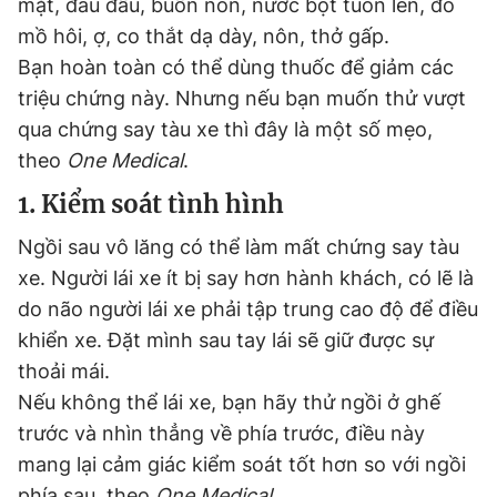
mặt, đau đầu, buồn nôn, nước bọt tuôn lên, đổ
mồ hôi, ợ, co thắt dạ dày, nôn, thở gấp.
Bạn hoàn toàn có thể dùng thuốc để giảm các
Đọc Thanh Niên trên điện thoại
triệu chứng này. Nhưng nếu bạn muốn thử vượt
qua chứng say tàu xe thì đây là một số mẹo,
theo
One Medical
.
1. Kiểm soát tình hình
Theo dõi báo trên
Ngồi sau vô lăng có thể làm mất chứng say tàu
xe. Người lái xe ít bị say hơn hành khách, có lẽ là
Hotline
Liên hệ quảng cáo
0906 645 777
0908 780 404
do não người lái xe phải tập trung cao độ để điều
khiển xe. Đặt mình sau tay lái sẽ giữ được sự
Đặt báo
Quảng cáo
RSS
Tòa soạn
Chính sách bảo
thoải mái.
Nếu không thể lái xe, bạn hãy thử ngồi ở ghế
Tổng biên tập: Nguyễn Ngọc Toàn
Phó tổng biên tập thường trực: Hải Thành
trước và nhìn thẳng về phía trước, điều này
Phó tổng biên tập: Lâm Hiếu Dũng
Phó tổng biên tập: Trần Việt Hưng
mang lại cảm giác kiểm soát tốt hơn so với ngồi
Tổng thư ký tòa soạn: Đức Trung
phía sau, theo
One Medical
.