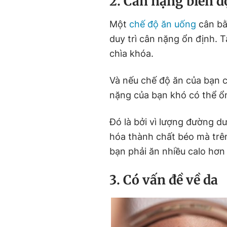
2. Cân nặng biến đ
Một
chế độ ăn uống
cân bằ
duy trì cân nặng ổn định. 
chìa khóa.
Và nếu chế độ ăn của bạn c
nặng của bạn khó có thể ổ
Đó là bởi vì lượng đường d
hóa thành chất béo mà trên
bạn phải ăn nhiều calo hơn
3. Có vấn đề về da