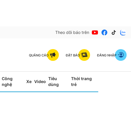
Theo dõi báo trên
QUẢNG CÁO
ĐẶT BÁO
ĐĂNG NHẬP
Công
Tiêu
Thời trang
Xe
Video
nghệ
dùng
trẻ