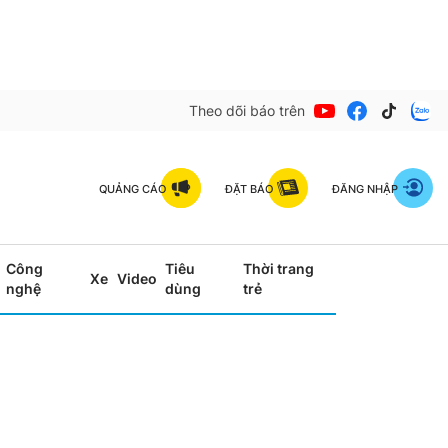
Theo dõi báo trên
QUẢNG CÁO
ĐẶT BÁO
ĐĂNG NHẬP
Công
Tiêu
Thời trang
Xe
Video
nghệ
dùng
trẻ