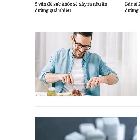
5 vấn đề sức khỏe sẽ xảy ra nếu ăn
Bác sĩ 
đường quá nhiều
đường 