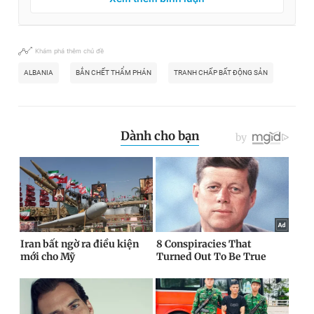
Khám phá thêm chủ đề
ALBANIA
BẮN CHẾT THẨM PHÁN
TRANH CHẤP BẤT ĐỘNG SẢN