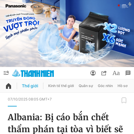
Thế giới
Kinh tế thế giới
Quân sự
Góc nhìn
Hồ sơ
QUẢNG CÁO
ĐẶT BÁO
07/10/2025 08:05 GMT+7
Thông tin tài khoản
Albania: Bị cáo bắn chết
Đổi mật khẩu
Chuyên mục
thẩm phán tại tòa vì biết sẽ
Tin đã lưu