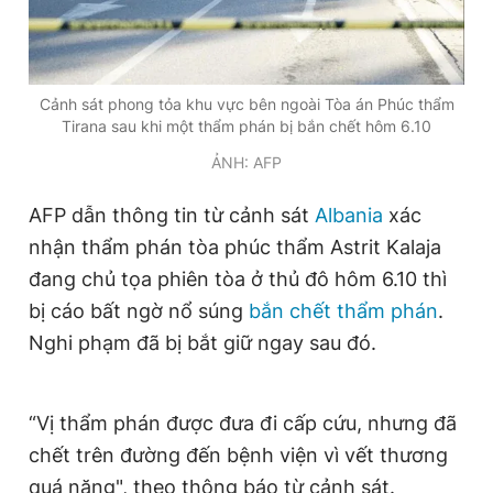
Đọc Thanh Niên trên điện thoại
Cảnh sát phong tỏa khu vực bên ngoài Tòa án Phúc thẩm
Tirana sau khi một thẩm phán bị bắn chết hôm 6.10
ẢNH: AFP
Theo dõi báo trên
AFP dẫn thông tin từ cảnh sát
Albania
xác
nhận thẩm phán tòa phúc thẩm Astrit Kalaja
Hotline
Liên hệ quảng cáo
đang chủ tọa phiên tòa ở thủ đô hôm 6.10 thì
0906 645 777
0908 780 404
bị cáo bất ngờ nổ súng
bắn chết thẩm phán
.
Nghi phạm đã bị bắt giữ ngay sau đó.
Đặt báo
Quảng cáo
RSS
Tòa soạn
Chính sách bảo
Tổng biên tập: Nguyễn Ngọc Toàn
Phó tổng biên tập thường trực: Hải Thành
“Vị thẩm phán được đưa đi cấp cứu, nhưng đã
Phó tổng biên tập: Lâm Hiếu Dũng
chết trên đường đến bệnh viện vì vết thương
Phó tổng biên tập: Trần Việt Hưng
Tổng thư ký tòa soạn: Đức Trung
quá nặng", theo thông báo từ cảnh sát.