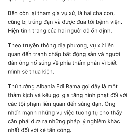
Giấy phép xuất bản số 110/GP - BTTTT cấp ngày 24.3.2020
© 2003-2026 Bản quyền thuộc về Báo Thanh Niên. Cấm sao
Bên còn lại tham gia vụ xử, là hai cha con,
chép dưới mọi hình thức nếu không có sự chấp thuận bằng văn
cũng bị trúng đạn và được đưa tới bệnh viện.
bản. Phát triển bởi ePi Technologies, JSC.
Hiện tình trạng của hai người đã ổn định.
Theo truyền thông địa phương, vụ xử liên
quan đến tranh chấp bất động sản và người
đàn ông nổ súng về phía thẩm phán vì biết
mình sẽ thua kiện.
Thủ tướng Albania Edi Rama gọi đây là một
thảm kịch và kêu gọi gia tăng hình phạt đối với
các tội phạm liên quan đến súng đạn. Ông
nhấn mạnh những vụ việc tương tự cho thấy
cần phải đưa ra những pháp lý nghiêm khắc
nhất đối với kẻ tấn công.