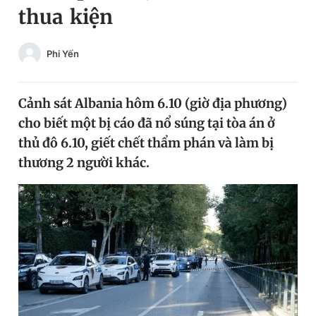
thua kiện
Chuyên mục khác
Tin đã xem
Chào ngày mới
Tin 24h
Phi Yến
Đăng xuất
Tin thị trường
Tin 360
Cảnh sát Albania hôm 6.10 (giờ địa phương)
cho biết một bị cáo đã nổ súng tại tòa án ở
Video
Magazine
thủ đô 6.10, giết chết thẩm phán và làm bị
thương 2 người khác.
Sản phẩm khác
Tiện ích
Bạn cần biết
Thông tin tòa soạn
Liên hệ quảng cáo