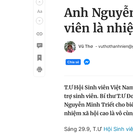
Anh Nguyễn
viên là nhi
Vũ Thơ
- vuthothanhnien@
Chia sẻ
T.Ư Hội Sinh viên Việt Na
trợ sinh viên. Bí thư T.Ư 
Nguyễn Minh Triết cho biế
nhiệm xã hội cao là vô cùn
Sáng 29.9, T.Ư
Hội Sinh vi