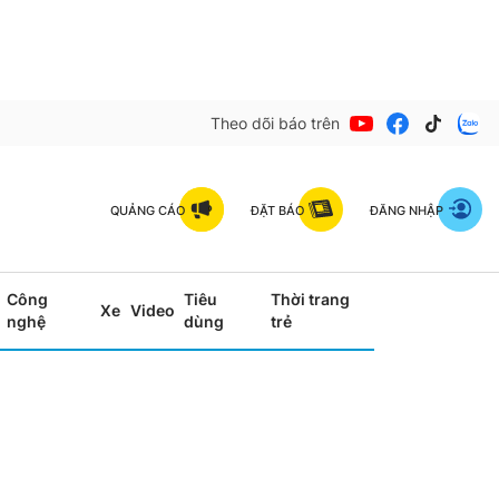
Theo dõi báo trên
QUẢNG CÁO
ĐẶT BÁO
ĐĂNG NHẬP
Công
Tiêu
Thời trang
Xe
Video
nghệ
dùng
trẻ