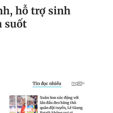
h, hỗ trợ sinh
n suốt