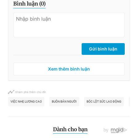
Bình luận (
0
)
Gửi bình luận
Xem thêm bình luận
Khám phá thêm chủ đề
VIỆC NHẸ LƯƠNG CAO
BUÔN BÁN NGƯỜI
BÓC LỘT SỨC LAO ĐỘNG
BÀ R