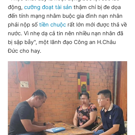
động,
cưỡng đoạt tài sản
thậm chí bị đe dọa
đến tính mạng nhằm buộc gia đình nạn nhân
Đọc Thanh Niên trên điện thoại
phải nộp số
tiền chuộc
rất lớn mới được thả về
nước. Vì nhẹ dạ cả tin nên nhiều nạn nhân đã
bị sập bẫy", một lãnh đạo Công an H.Châu
Đức cho hay.
Theo dõi báo trên
Hotline
Liên hệ quảng cáo
0906 645 777
0908 780 404
Đặt báo
Quảng cáo
RSS
Tòa soạn
Chính sách bảo
Tổng biên tập: Nguyễn Ngọc Toàn
Phó tổng biên tập thường trực: Hải Thành
Phó tổng biên tập: Lâm Hiếu Dũng
Phó tổng biên tập: Trần Việt Hưng
Tổng thư ký tòa soạn: Đức Trung