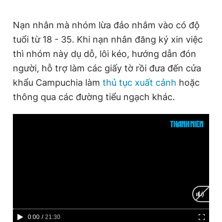
Nạn nhân mà nhóm lừa đảo nhắm vào có độ
tuổi từ 18 - 35. Khi nạn nhân đăng ký xin việc
thì nhóm này dụ dỗ, lôi kéo, hướng dẫn đón
người, hỗ trợ làm các giấy tờ rồi đưa đến cửa
khẩu Campuchia làm
thủ tục xuất cảnh
hoặc
thông qua các đường tiểu ngạch khác.
C
0:00
/
D
21:30