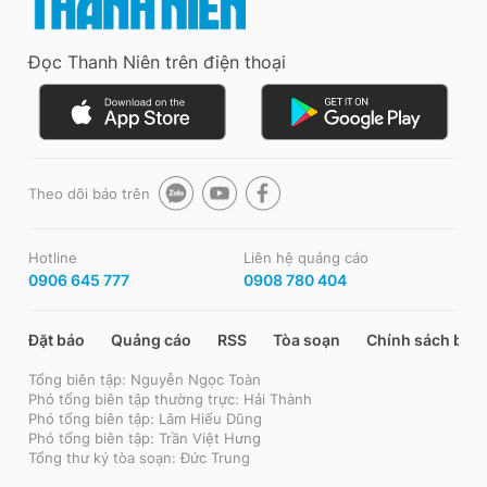
Đọc Thanh Niên trên điện thoại
Theo dõi báo trên
Hotline
Liên hệ quảng cáo
0906 645 777
0908 780 404
Đặt báo
Quảng cáo
RSS
Tòa soạn
Chính sách bảo
Tổng biên tập: Nguyễn Ngọc Toàn
Phó tổng biên tập thường trực: Hải Thành
Phó tổng biên tập: Lâm Hiếu Dũng
Phó tổng biên tập: Trần Việt Hưng
Tổng thư ký tòa soạn: Đức Trung