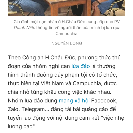
Giấy phép xuất bản số 110/GP - BTTTT cấp ngày 24.3.2020
© 2003-2026 Bản quyền thuộc về Báo Thanh Niên. Cấm sao
chép dưới mọi hình thức nếu không có sự chấp thuận bằng văn
Gia đình một nạn nhân ở H.Châu Đức cung cấp cho PV
bản. Phát triển bởi ePi Technologies, JSC.
Thanh Niên
thông tin về người thân của mình bị lừa qua
Campuchia
NGUYỄN LONG
Theo Công an H.Châu Đức, phương thức thủ
đoạn của nhóm nghi can
lừa đảo
là thường
hình thành đường dây phạm tội có tổ chức,
thực hiện tại Việt Nam và Campuchia, được
chia nhỏ từng khâu công việc khác nhau.
Nhóm lừa đảo dùng
mạng xã hội
Facebook,
Zalo, Telegram… đăng tải bài quảng cáo để
tuyển lao động với nội dung cam kết "việc nhẹ
lương cao".