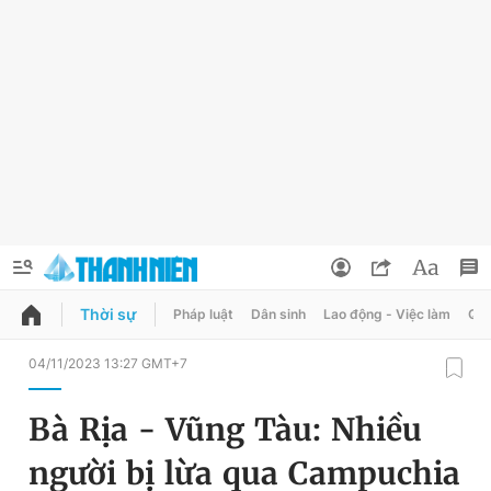
Thời sự
Pháp luật
Dân sinh
Lao động - Việc làm
Quy
QUẢNG CÁO
ĐẶT BÁO
04/11/2023 13:27 GMT+7
Thông tin tài khoản
Bà Rịa - Vũng Tàu: Nhiều
Đổi mật khẩu
Chuyên mục
người bị lừa qua Campuchia
Tin đã lưu