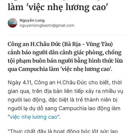
làm 'việc nhẹ lương cao'
Chuyên mục khác
Tin đã xem
Chào ngày mới
Tin 24h
Nguyễn Long
nguyenlongbaotn@gmail.com
Đăng xuất
Tin thị trường
Tin 360
Công an H.Châu Đức (Bà Rịa - Vũng Tàu)
cảnh báo người dân cảnh giác phòng, chống
Video
Magazine
tội phạm buôn bán người bằng hình thức lừa
qua Campuchia làm 'việc nhẹ lương cao'.
Sản phẩm khác
Ngày 4.11, Công an H.Châu Đức cho biết, thời
Tiện ích
Bạn cần biết
gian qua, trên địa bàn liên tiếp xảy ra nhiều vụ
người lao động, đặc biệt là trẻ thành niên bị
người lạ dụ dỗ sang Campuchia lao động làm
Thông tin tòa soạn
Liên hệ quảng cáo
"
việc nhẹ lương cao
".
"Thực chất đây là hoạt động bóc lột sức lao