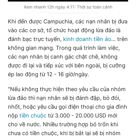
u
u
Xem nhanh 12h ngày 4.11: Thời sự toàn cảnh
r
r
Khi đến được Campuchia, các nạn nhân bị đưa
r
a
vào các cơ sở, tổ chức hoạt động lừa đảo là
e
t
đánh bạc trực tuyến,
kinh doanh tiền ảo
… trên
n
i
không gian mạng. Trong quá trình làm việc,
t
o
các nạn nhân bị canh gác chặt chẽ, không
T
n
được đi lại và tiếp xúc với bên ngoài, bị cưỡng
i
ép lao động từ 12 - 16 giờ/ngày.
m
"Nếu không thực hiện theo yêu cầu của nhóm
e
lừa đảo thì nạn nhân sẽ bị đánh đập, bỏ đói,
nhốt, hoặc yêu cầu gọi điện thoại cho gia đình
nộp
tiền chuộc
từ 3.000 - 20.000 USD mới
cho về nước. Nhiều trường hợp bỏ trốn khi
chưa có tiền chuộc, khi bị bắt lại sẽ bị nhóm