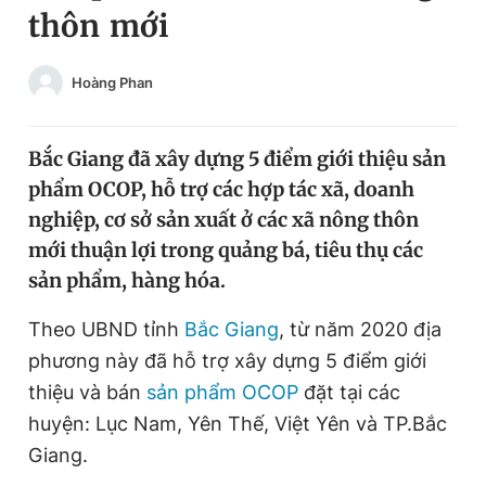
thôn mới
Chuyên mục khác
Tin đã xem
Chào ngày mới
Tin 24h
Hoàng Phan
Đăng xuất
Tin thị trường
Tin 360
Bắc Giang đã xây dựng 5 điểm giới thiệu sản
phẩm OCOP, hỗ trợ các hợp tác xã, doanh
Video
Magazine
nghiệp, cơ sở sản xuất ở các xã nông thôn
mới thuận lợi trong quảng bá, tiêu thụ các
sản phẩm, hàng hóa.
Sản phẩm khác
Theo UBND tỉnh
Bắc Giang
, từ năm 2020 địa
Tiện ích
Bạn cần biết
phương này đã hỗ trợ xây dựng 5 điểm giới
thiệu và bán
sản phẩm OCOP
đặt tại các
Thông tin tòa soạn
Liên hệ quảng cáo
huyện: Lục Nam, Yên Thế, Việt Yên và TP.Bắc
Giang.