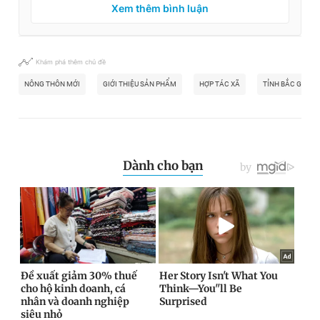
Xem thêm bình luận
Khám phá thêm chủ đề
NÔNG THÔN MỚI
GIỚI THIỆU SẢN PHẨM
HỢP TÁC XÃ
TỈNH BẮC GIANG