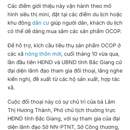
Các điểm giới thiệu này vận hành theo mô
hình siêu thị mini, đặt tại các điểm du lịch hoặc
Đọc Thanh Niên trên điện thoại
khu đông
dân cư
giúp người dân, khách du lịch
có thể dễ dàng mua sắm các sản phẩm OCOP.
Để hỗ trợ, kích cầu tiêu thụ sản phẩm OCOP ở
các xã
nông thôn mới
, cuối tháng 10 vừa qua,
Theo dõi báo trên
lần đầu tiên HĐND và UBND tỉnh Bắc Giang cử
đại diện lãnh đạo tham gia đối thoại, lắng nghe
Hotline
Liên hệ quảng cáo
0906 645 777
0908 780 404
kiến nghị, đề xuất từ các hộ sản xuất, hợp tác
xã.
Đặt báo
Quảng cáo
RSS
Tòa soạn
Chính sách bảo
Cuộc đối thoại này có sự chủ trì của bà Lâm
Tổng biên tập: Nguyễn Ngọc Toàn
Thị Hương Thành, Phó chủ tịch thường trực
Phó tổng biên tập thường trực: Hải Thành
Phó tổng biên tập: Lâm Hiếu Dũng
HĐND tỉnh Bắc Giang, với sự tham gia của đại
Phó tổng biên tập: Trần Việt Hưng
Tổng thư ký tòa soạn: Đức Trung
diện lãnh đạo Sở NN-PTNT, Sở Công thương,