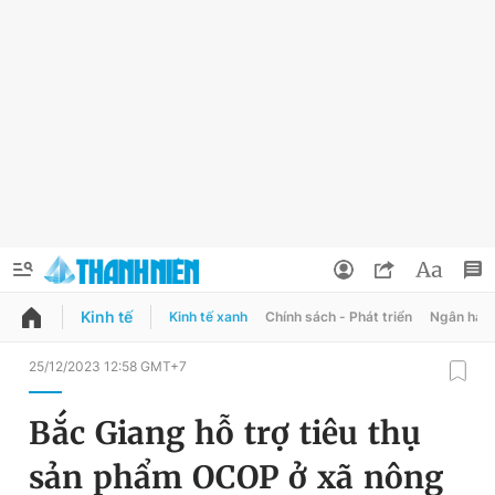
Kinh tế
Kinh tế xanh
Chính sách - Phát triển
Ngân hàn
QUẢNG CÁO
ĐẶT BÁO
25/12/2023 12:58 GMT+7
Thông tin tài khoản
Bắc Giang hỗ trợ tiêu thụ
Đổi mật khẩu
Chuyên mục
sản phẩm OCOP ở xã nông
Tin đã lưu