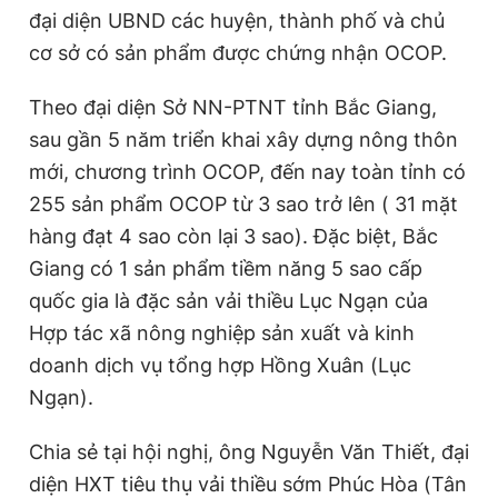
đại diện UBND các huyện, thành phố và chủ
Giấy phép xuất bản số 110/GP - BTTTT cấp ngày 24.3.2020
© 2003-2026 Bản quyền thuộc về Báo Thanh Niên. Cấm sao
cơ sở có sản phẩm được chứng nhận OCOP.
chép dưới mọi hình thức nếu không có sự chấp thuận bằng văn
bản. Phát triển bởi ePi Technologies, JSC.
Theo đại diện Sở NN-PTNT tỉnh Bắc Giang,
sau gần 5 năm triển khai xây dựng nông thôn
mới, chương trình OCOP, đến nay toàn tỉnh có
255 sản phẩm OCOP từ 3 sao trở lên ( 31 mặt
hàng đạt 4 sao còn lại 3 sao). Đặc biệt, Bắc
Giang có 1 sản phẩm tiềm năng 5 sao cấp
quốc gia là đặc sản vải thiều Lục Ngạn của
Hợp tác xã nông nghiệp sản xuất và kinh
doanh dịch vụ tổng hợp Hồng Xuân (Lục
Ngạn).
Chia sẻ tại hội nghị, ông Nguyễn Văn Thiết, đại
diện HXT tiêu thụ vải thiều sớm Phúc Hòa (Tân