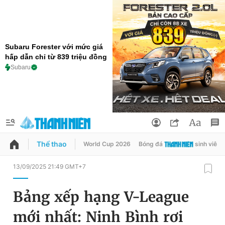
Subaru Forester với mức giá
hấp dẫn chỉ từ 839 triệu đồng
Subaru
Thể thao
World Cup 2026
Bóng đá
sinh viên
QUẢNG CÁO
ĐẶT BÁO
13/09/2025 21:49 GMT+7
Thông tin tài khoản
Bảng xếp hạng V-League
Đổi mật khẩu
Chuyên mục
mới nhất: Ninh Bình rơi
Tin đã lưu