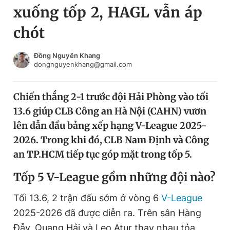
xuống tốp 2, HAGL vẫn áp
Chuyên mục khác
Tin đã xem
chót
Chào ngày mới
Tin 24h
Đăng xuất
Đồng Nguyên Khang
dongnguyenkhang@gmail.com
Tin thị trường
Tin 360
Chiến thắng 2-1 trước đội Hải Phòng vào tối
Video
Magazine
13.6 giúp CLB Công an Hà Nội (CAHN) vươn
lên dẫn đầu bảng xếp hạng V-League 2025-
Sản phẩm khác
2026. Trong khi đó, CLB Nam Định và Công
an TP.HCM tiếp tục góp mặt trong tốp 5.
Tiện ích
Bạn cần biết
Tốp 5 V-League gồm những đội nào?
Thông tin tòa soạn
Liên hệ quảng cáo
Tối 13.6, 2 trận đấu sớm ở vòng 6
V-League
2025-2026 đã được diễn ra. Trên sân Hàng
Đẫy, Quang Hải và Leo Atur thay nhau tỏa