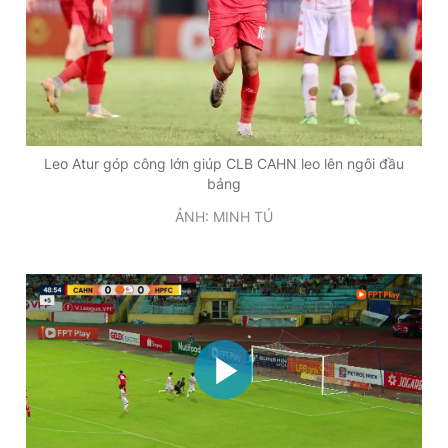
Giấy phép xuất bản số 110/GP - BTTTT cấp ngày 24.3.2020
© 2003-2026 Bản quyền thuộc về Báo Thanh Niên. Cấm sao
chép dưới mọi hình thức nếu không có sự chấp thuận bằng văn
bản. Phát triển bởi ePi Technologies, JSC.
Leo Atur góp công lớn giúp CLB CAHN leo lên ngôi đầu
bảng
ẢNH: MINH TÚ