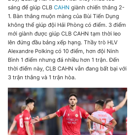
sáng để giúp CLB
CAHN
giành chiến thắng 2-
1. Bàn thắng muộn màng của Bùi Tiến Dụng
Đọc Thanh Niên trên điện thoại
không thể giúp đội Hải Phòng có điểm. 3 điểm
mới giành được giúp CLB CAHN tạm thời leo
lên đứng đầu bảng xếp hạng. Thầy trò HLV
Alexandre Polking có 10 điểm, hơn đội Ninh
Theo dõi báo trên
Bình 1 điểm nhưng đá nhiều hơn 1 trận. Đến
thời điểm này, CLB CAHN vẫn đang bất bại với
Hotline
Liên hệ quảng cáo
3 trận thắng và 1 trận hòa.
0906 645 777
0908 780 404
Đặt báo
Quảng cáo
RSS
Tòa soạn
Chính sách bảo
Tổng biên tập: Nguyễn Ngọc Toàn
Phó tổng biên tập thường trực: Hải Thành
Phó tổng biên tập: Lâm Hiếu Dũng
Phó tổng biên tập: Trần Việt Hưng
Tổng thư ký tòa soạn: Đức Trung