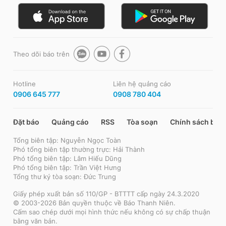
Theo dõi báo trên
Hotline
Liên hệ quảng cáo
0906 645 777
0908 780 404
Đặt báo
Quảng cáo
RSS
Tòa soạn
Chính sách bảo
Tổng biên tập: Nguyễn Ngọc Toàn
Phó tổng biên tập thường trực: Hải Thành
Phó tổng biên tập: Lâm Hiếu Dũng
Phó tổng biên tập: Trần Việt Hưng
Tổng thư ký tòa soạn: Đức Trung
Giấy phép xuất bản số 110/GP - BTTTT cấp ngày 24.3.2020
© 2003-2026 Bản quyền thuộc về Báo Thanh Niên.
Cấm sao chép dưới mọi hình thức nếu không có sự chấp thuận
bằng văn bản.