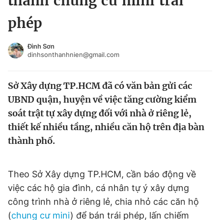
thành chung cư mini trái
Chuyên mục khác
phép
Tin đã xem
Chào ngày mới
Tin 24h
Đình Sơn
Đăng xuất
dinhsonthanhnien@gmail.com
Tin thị trường
Tin 360
Sở Xây dựng TP.HCM đã có văn bản gửi các
Video
Magazine
UBND quận, huyện về việc tăng cường kiểm
soát trật tự xây dựng đối với nhà ở riêng lẻ,
thiết kế nhiều tầng, nhiều căn hộ trên địa bàn
Sản phẩm khác
thành phố.
Tiện ích
Bạn cần biết
Theo Sở Xây dựng TP.HCM, cần báo động về
Thông tin tòa soạn
Liên hệ quảng cáo
việc các hộ gia đình, cá nhân tự ý xây dựng
công trình nhà ở riêng lẻ, chia nhỏ các căn hộ
(
chung cư mini
) để bán trái phép, lấn chiếm