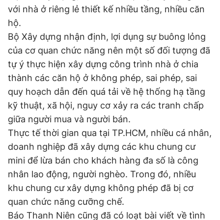
với nhà ở riêng lẻ thiết kế nhiều tầng, nhiều căn
Giấy phép xuất bản số 110/GP - BTTTT cấp ngày 24.3.2020
© 2003-2026 Bản quyền thuộc về Báo Thanh Niên. Cấm sao
hộ.
chép dưới mọi hình thức nếu không có sự chấp thuận bằng văn
Bộ Xây dựng nhận định, lợi dụng sự buông lỏng
bản. Phát triển bởi ePi Technologies, JSC.
của cơ quan chức năng nên một số đối tượng đã
tự ý thực hiện xây dựng công trình nhà ở chia
thành các căn hộ ở không phép, sai phép, sai
quy hoạch dẫn đến quá tải về hệ thống hạ tầng
kỹ thuật, xã hội, nguy cơ xảy ra các tranh chấp
giữa người mua và người bán.
Thực tế thời gian qua tại TP.HCM, nhiều cá nhân,
doanh nghiệp đã xây dựng các khu chung cư
mini để lừa bán cho khách hàng đa số là công
nhân lao động, người nghèo. Trong đó, nhiều
khu chung cư xây dựng không phép đã bị cơ
quan chức năng cưỡng chế.
Báo Thanh Niên cũng đã có loạt bài viết về tình