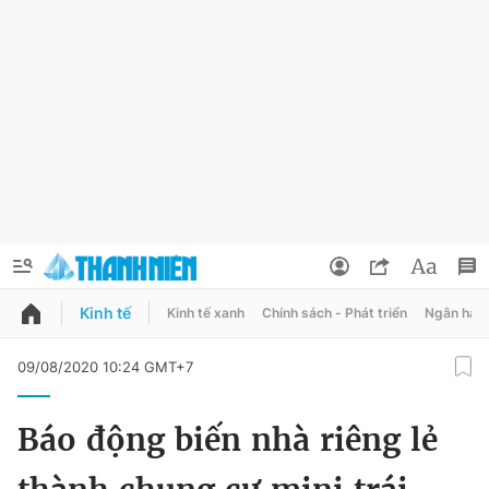
Kinh tế
Kinh tế xanh
Chính sách - Phát triển
Ngân hàn
QUẢNG CÁO
ĐẶT BÁO
09/08/2020 10:24 GMT+7
Thông tin tài khoản
Báo động biến nhà riêng lẻ
Đổi mật khẩu
Chuyên mục
Tin đã lưu