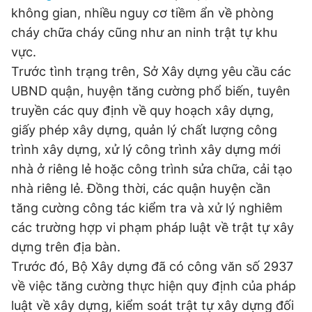
không gian, nhiều nguy cơ tiềm ẩn về phòng
cháy chữa cháy cũng như an ninh trật tự khu
Đọc Thanh Niên trên điện thoại
vực.
Trước tình trạng trên, Sở Xây dựng yêu cầu các
UBND quận, huyện tăng cường phổ biến, tuyên
truyền các quy định về quy hoạch xây dựng,
giấy phép xây dựng, quản lý chất lượng công
Theo dõi báo trên
trình xây dựng, xử lý công trình xây dựng mới
nhà ở riêng lẻ hoặc công trình sửa chữa, cải tạo
Hotline
Liên hệ quảng cáo
nhà riêng lẻ. Đồng thời, các quận huyện cần
0906 645 777
0908 780 404
tăng cường công tác kiểm tra và xử lý nghiêm
các trường hợp vi phạm pháp luật về trật tự xây
Đặt báo
Quảng cáo
RSS
Tòa soạn
Chính sách bảo
dựng trên địa bàn.
Tổng biên tập: Nguyễn Ngọc Toàn
Phó tổng biên tập thường trực: Hải Thành
Trước đó, Bộ Xây dựng đã có công văn số 2937
Phó tổng biên tập: Lâm Hiếu Dũng
về việc tăng cường thực hiện quy định của pháp
Phó tổng biên tập: Trần Việt Hưng
Tổng thư ký tòa soạn: Đức Trung
luật về xây dựng, kiểm soát trật tự xây dựng đối