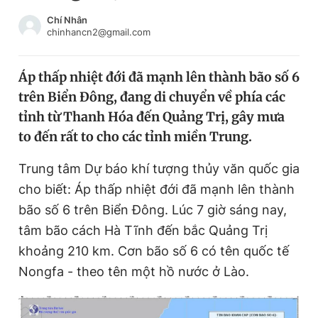
Chuyên mục khác
Chí Nhân
Tin đã xem
chinhancn2@gmail.com
Chào ngày mới
Tin 24h
Đăng xuất
Áp thấp nhiệt đới đã mạnh lên thành bão số 6
Tin thị trường
Tin 360
trên Biển Đông, đang di chuyển về phía các
tỉnh từ Thanh Hóa đến Quảng Trị, gây mưa
Video
Magazine
to đến rất to cho các tỉnh miền Trung.
Trung tâm Dự báo khí tượng thủy văn quốc gia
cho biết: Áp thấp nhiệt đới đã mạnh lên thành
Sản phẩm khác
bão số 6 trên Biển Đông.
Lúc 7 giờ sáng nay,
Tiện ích
Bạn cần biết
tâm bão cách Hà Tĩnh đến bắc Quảng Trị
khoảng 210 km. Cơn bão số 6 có tên quốc tế
Thông tin tòa soạn
Liên hệ quảng cáo
Nongfa - theo tên một hồ nước ở Lào.