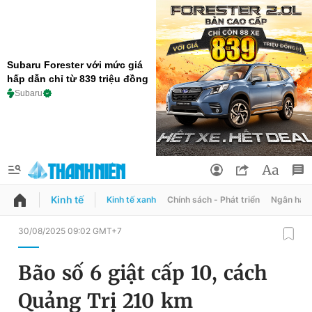
Subaru Forester với mức giá
hấp dẫn chỉ từ 839 triệu đồng
Subaru
Kinh tế
Kinh tế xanh
Chính sách - Phát triển
Ngân hàn
QUẢNG CÁO
ĐẶT BÁO
30/08/2025 09:02 GMT+7
Thông tin tài khoản
Bão số 6 giật cấp 10, cách
Đổi mật khẩu
Chuyên mục
Quảng Trị 210 km
Tin đã lưu