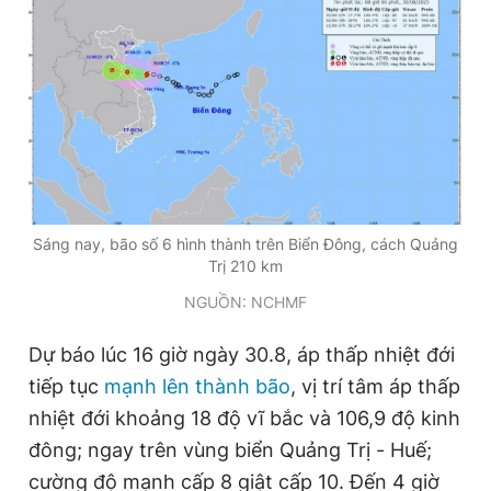
Đọc Thanh Niên trên điện thoại
Theo dõi báo trên
Sáng nay, bão số 6 hình thành trên Biển Đông, cách Quảng
Trị 210 km
Hotline
Liên hệ quảng cáo
0906 645 777
0908 780 404
NGUỒN: NCHMF
Dự báo lúc 16 giờ ngày 30.8, áp thấp nhiệt đới
Đặt báo
Quảng cáo
RSS
Tòa soạn
Chính sách bảo
tiếp tục
mạnh lên thành bão
, vị trí tâm áp thấp
Tổng biên tập: Nguyễn Ngọc Toàn
nhiệt đới khoảng 18 độ vĩ bắc và 106,9 độ kinh
Phó tổng biên tập thường trực: Hải Thành
Phó tổng biên tập: Lâm Hiếu Dũng
đông; ngay trên vùng biển Quảng Trị - Huế;
Phó tổng biên tập: Trần Việt Hưng
Tổng thư ký tòa soạn: Đức Trung
cường độ mạnh cấp 8 giật cấp 10. Đến 4 giờ