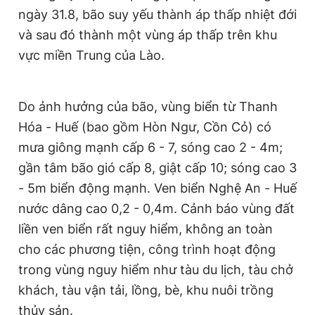
ngày 31.8, bão suy yếu thành áp thấp nhiệt đới
Giấy phép xuất bản số 110/GP - BTTTT cấp ngày 24.3.2020
© 2003-2026 Bản quyền thuộc về Báo Thanh Niên. Cấm sao
và sau đó thành một vùng áp thấp trên khu
chép dưới mọi hình thức nếu không có sự chấp thuận bằng văn
bản. Phát triển bởi ePi Technologies, JSC.
vực miền Trung của Lào.
Do ảnh hưởng của bão, v
ùng biển từ Thanh
Hóa - Huế (bao gồm Hòn Ngư, Cồn Cỏ) có
mưa giông mạnh cấp 6 - 7, sóng cao 2 - 4m;
gần tâm bão gió cấp 8, giật cấp 10; sóng cao 3
- 5m biển động mạnh. Ven biển Nghệ An - Huế
nước dâng cao 0,2 - 0,4m. Cảnh báo vùng đất
liền ven biển rất nguy hiểm, không an toàn
cho các phương tiện, công trình hoạt động
trong vùng nguy hiểm như tàu du lịch, tàu chở
khách, tàu vận tải, lồng, bè, khu nuôi trồng
thủy sản.