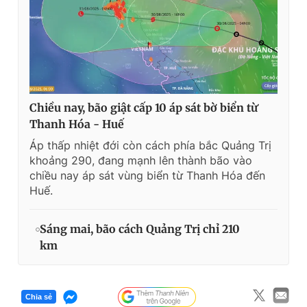
i
m
e
Chiều nay, bão giật cấp 10 áp sát bờ biển từ
Thanh Hóa - Huế
Áp thấp nhiệt đới còn cách phía bắc Quảng Trị
khoảng 290, đang mạnh lên thành bão vào
chiều nay áp sát vùng biển từ Thanh Hóa đến
Huế.
Sáng mai, bão cách Quảng Trị chỉ 210
km
Chia sẻ